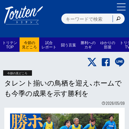
トリテン
今節の
試合
勝利への
ゆかりの
トリ
闘う言葉
TOP
見どころ
レポート
カギ
部屋
T
今節の見どころ
タレント揃いの鳥栖を迎え、ホームで
も今季の成果を示す勝利を
2026/05/09