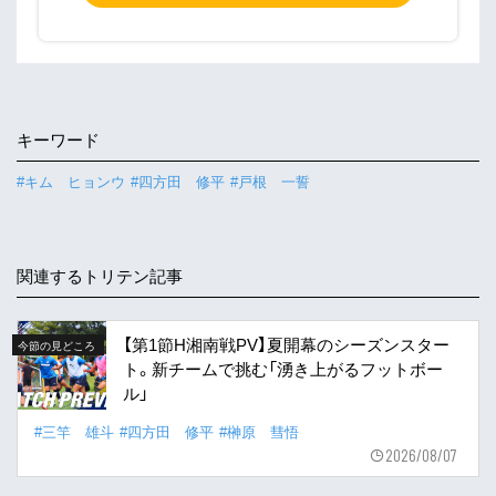
キーワード
#キム ヒョンウ
#四方田 修平
#戸根 一誓
関連するトリテン記事
【第1節H湘南戦PV】夏開幕のシーズンスター
今節の見どころ
ト。新チームで挑む「湧き上がるフットボー
ル」
#三竿 雄斗
#四方田 修平
#榊原 彗悟
2026/08/07