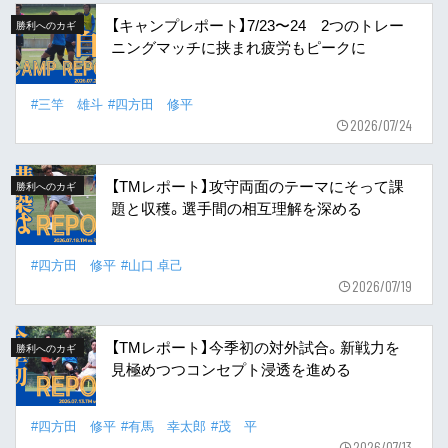
【キャンプレポート】7/23〜24 2つのトレー
勝利へのカギ
ニングマッチに挟まれ疲労もピークに
#三竿 雄斗
#四方田 修平
2026/07/24
【TMレポート】攻守両面のテーマにそって課
勝利へのカギ
題と収穫。選手間の相互理解を深める
#四方田 修平
#山口 卓己
2026/07/19
【TMレポート】今季初の対外試合。新戦力を
勝利へのカギ
見極めつつコンセプト浸透を進める
#四方田 修平
#有馬 幸太郎
#茂 平
2026/07/13