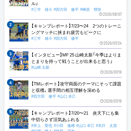
ル」
#三竿 雄斗
#四方田 修平
#榊原 彗悟
2026/08/07
【キャンプレポート】7/23〜24 2つのトレーニ
ングマッチに挟まれ疲労もピークに
#三竿 雄斗
#四方田 修平
2026/07/24
【インタビュー】MF 25 山崎太新「今季はよりま
とまりを持って戦うことが出来ると思う」
#山崎 太新
2026/07/19
【TMレポート】攻守両面のテーマにそって課題
と収穫。選手間の相互理解を深める
#四方田 修平
#山口 卓己
2026/07/19
【キャンプレポート】7/20〜21 炎天下にも集
中切らさず活気あふれる
#井上 聖也
#小田 逸稀
#山口 卓己
#木許 太賀
#松岡 颯人
#林田 滉也