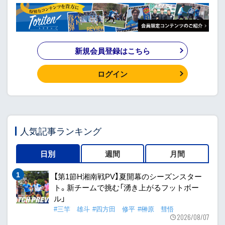
新規会員登録はこちら
ログイン
人気記事ランキング
日別
週間
月間
【第1節H湘南戦PV】夏開幕のシーズンスター
ト。新チームで挑む「湧き上がるフットボー
ル」
#三竿 雄斗
#四方田 修平
#榊原 彗悟
2026/08/07