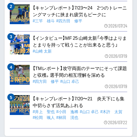
【キャンプレポート】7/23〜24 2つのトレーニ
ングマッチに挟まれ疲労もピークに
#三竿 雄斗
#四方田 修平
2026/07/24
【インタビュー】MF 25 山崎太新「今季はよりま
とまりを持って戦うことが出来ると思う」
#山崎 太新
2026/07/19
【TMレポート】攻守両面のテーマにそって課題
と収穫。選手間の相互理解を深める
#四方田 修平
#山口 卓己
2026/07/19
【キャンプレポート】7/20〜21 炎天下にも集
中切らさず活気あふれる
#井上 聖也
#小田 逸稀
#山口 卓己
#木許 太賀
#松岡 颯人
#林田 滉也
2026/07/22