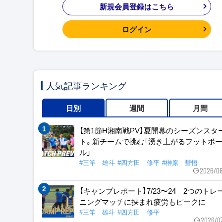
新規会員登録はこちら
ログイン
人気記事ランキング
日別
週間
月間
【第1節H湘南戦PV】夏開幕のシーズンスタ
ト。新チームで挑む「湧き上がるフットボ
ル」
#三竿 雄斗
#四方田 修平
#榊原 彗悟
2026/08
【キャンプレポート】7/23〜24 2つのトレ
ニングマッチに挟まれ疲労もピークに
#三竿 雄斗
#四方田 修平
2026/0