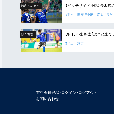
【ピッチサイド小話】長沢駿
勝利へのカギ
#下平 隆宏
#小出 悠太
#長沢
DF 15 小出悠太「試合に
闘う言葉
#小出 悠太
有料会員登録・ログイン・ログアウト
お問い合わせ