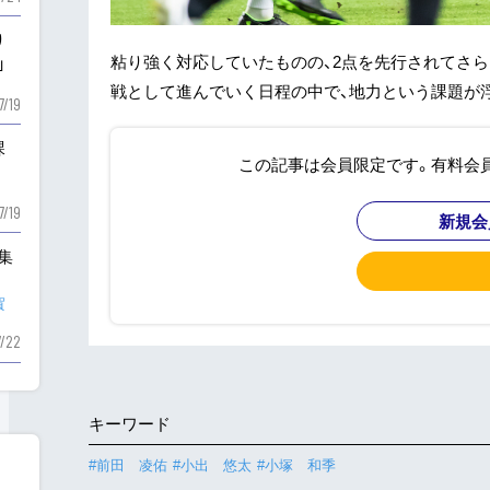
り
粘り強く対応していたものの、2点を先行されてさ
」
戦として進んでいく日程の中で、地力という課題が浮
7/19
課
この記事は会員限定です。有料会
7/19
新規会
も集
賀
7/22
キーワード
#前田 凌佑
#小出 悠太
#小塚 和季