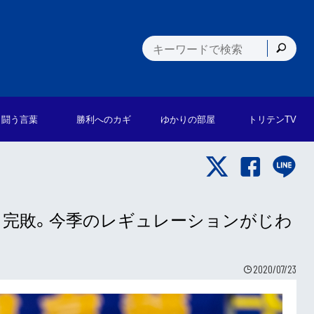
闘う言葉
勝利への
カギ
ゆかりの
部屋
トリテン
TV
」完敗。今季のレギュレーションがじわ
2020/07/23