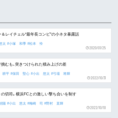
ー＆レイチェル“最年長コンビ”の小ネタ暴露話
悠太
#小塚 和季
#松本 怜
2020/01/25
で挑むも、突きつけられた積み上げの差
 耕平
#保田 堅心
#小出 悠太
#弓場 将輝
2022/10/31
の切符。横浜FCとの激しい撃ち合いを制す
朝陽
#小出 悠太
#梅崎 司
#野村 直輝
2022/10/10