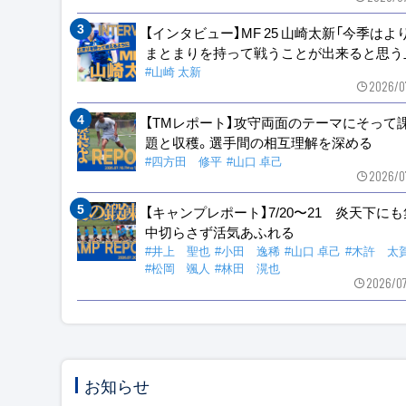
【インタビュー】MF 25 山崎太新「今季はよ
まとまりを持って戦うことが出来ると思う
#山崎 太新
2026/0
【TMレポート】攻守両面のテーマにそって
題と収穫。選手間の相互理解を深める
#四方田 修平
#山口 卓己
2026/0
【キャンプレポート】7/20〜21 炎天下に
中切らさず活気あふれる
#井上 聖也
#小田 逸稀
#山口 卓己
#木許 太
#松岡 颯人
#林田 滉也
2026/0
お知らせ