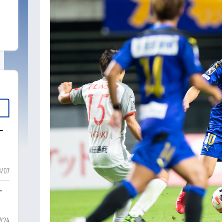
ー
ー
/07
ー
7/24