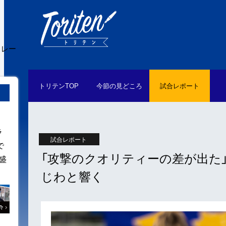
ュレー
トリテン
TOP
今節の
見どころ
試合
レポート
ラ
試合レポート
で
「攻撃のクオリティーの差が出た
盛
じわと響く