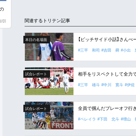
用の
関連するトリテン記事
8/01
【ピッチサイド小話】さんぺ
本日の名場面
#三平 和司
#吉田 舜
#小出 
相手をリスペクトして全力
試合レポート
#三竿 雄斗
#中川 寛斗
#伊佐
全員で掴んだプレーオフ行き
試合レポート
#ペレイラ
#下田 北斗
#増山 