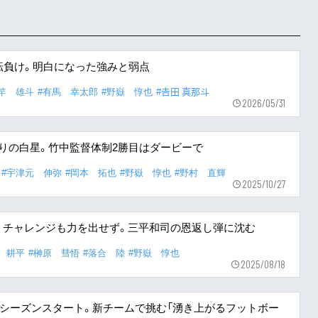
転負け。明白になった強みと弱点
竿 雄斗
#有馬 幸太郎
#野嶽 惇也
#𠮷田 真那斗
2026/05/31
りの白星。竹中監督体制2勝目はダービーで
#宇津元 伸弥
#岡本 拓也
#野嶽 惇也
#野村 直輝
2025/10/27
くチャレンジも力を出せず。三平和司の恩返し弾に沈む
 耕平
#榊原 彗悟
#落合 陸
#野嶽 惇也
2025/08/18
幕のシーズンスタート。新チームで挑む「湧き上がるフットボー