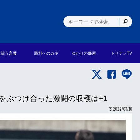
闘う言葉
勝利への
カギ
ゆかりの
部屋
トリテン
TV
をぶつけ合った激闘の収穫は+1
2022/03/10