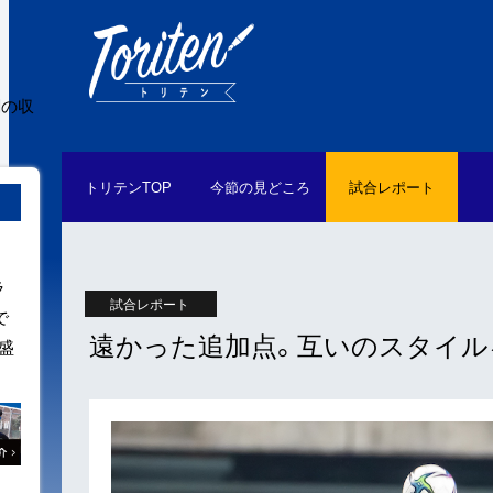
闘の収
トリテン
TOP
今節の
見どころ
試合
レポート
ラ
試合レポート
で
遠かった追加点。互いのスタイル
盛