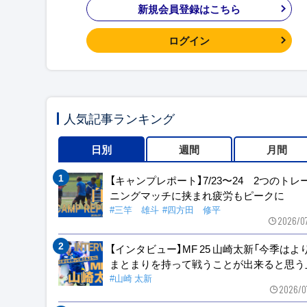
新規会員登録はこちら
ログイン
人気記事ランキング
日別
週間
月間
【キャンプレポート】7/23〜24 2つのトレ
ニングマッチに挟まれ疲労もピークに
#三竿 雄斗
#四方田 修平
2026/0
【インタビュー】MF 25 山崎太新「今季はよ
まとまりを持って戦うことが出来ると思う
#山崎 太新
2026/0