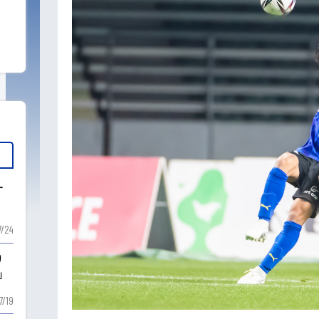
ー
7/24
り
」
7/19