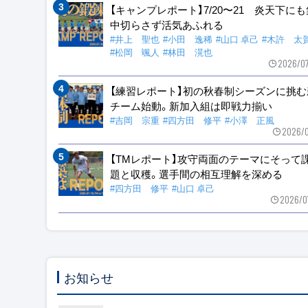
【キャンプレポート】7/20〜21 炎天下に
中切らさず活気あふれる
#井上 聖也
#小田 逸稀
#山口 卓己
#木許 太
#松岡 颯人
#林田 滉也
2026/0
【練習レポート】初の秋春制シーズンに挑む
チーム始動。新加入組は即戦力揃い
#吉岡 宗重
#四方田 修平
#小澤 正風
2026/0
【TMレポート】攻守両面のテーマにそって
題と収穫。選手間の相互理解を深める
#四方田 修平
#山口 卓己
2026/0
お知らせ