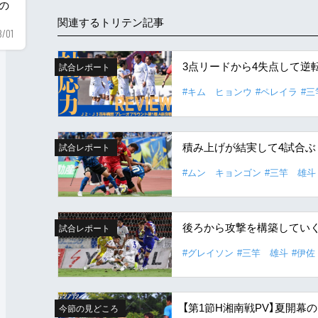
用の
関連するトリテン記事
8/01
3点リードから4失点して逆
試合レポート
#キム ヒョンウ
#ペレイラ
#三
積み上げが結実して4試合ぶ
試合レポート
#ムン キョンゴン
#三竿 雄斗
後ろから攻撃を構築してい
試合レポート
#グレイソン
#三竿 雄斗
#伊佐
【第1節H湘南戦PV】夏開
今節の見どころ