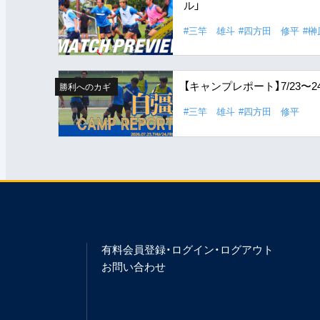
ル」
#三竿 雄斗
#四方田 修平
#榊
【キャンプレポート】7/23
勝利へのカギ
#三竿 雄斗
#四方田 修平
有料会員登録・ログイン・ログアウト
お問い合わせ