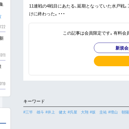
も集
11連戦の4戦目にあたる、延期となっていた水戸戦
けに終わった。・・・
賀
7/22
この記事は会員限定です。有料会
新
新規会
7/11
課
7/19
キーワード
#三竿 雄斗
#井上 健太
#呉屋 大翔
#坂 圭祐
#増山 朝陽