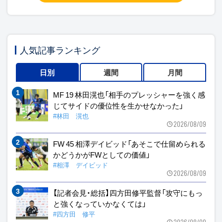
人気記事ランキング
日別
週間
月間
MF 19 林田滉也「相手のプレッシャーを強く感
じてサイドの優位性を生かせなかった」
#林田 滉也
2026/08/09
FW 45 相澤デイビッド「あそこで仕留められる
かどうかがFWとしての価値」
#相澤 デイビッド
2026/08/09
【記者会見・総括】四方田修平監督「攻守にもっ
と強くなっていかなくては」
#四方田 修平