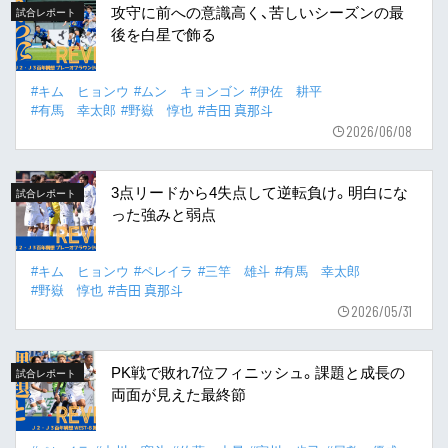
攻守に前への意識高く、苦しいシーズンの最
試合レポート
後を白星で飾る
#キム ヒョンウ
#ムン キョンゴン
#伊佐 耕平
#有馬 幸太郎
#野嶽 惇也
#𠮷田 真那斗
2026/06/08
3点リードから4失点して逆転負け。明白にな
試合レポート
った強みと弱点
#キム ヒョンウ
#ペレイラ
#三竿 雄斗
#有馬 幸太郎
#野嶽 惇也
#𠮷田 真那斗
2026/05/31
PK戦で敗れ7位フィニッシュ。課題と成長の
試合レポート
両面が見えた最終節