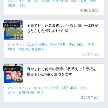
#ペレイラ
#中川 寛斗
#佐藤 丈晟
#宮川 歩己
#屋敷 優成
#野嶽 惇也
2026/05/25
全員で押し込み最後はパト復活弾。一体感が
試合レポート
もたらした4戦ぶりの白星
#パトリッキ ヴェロン
#伊佐 耕平
#宮川 歩己
#榊原 彗悟
#野嶽 惇也
#𠮷田 真那斗
2026/05/07
悔やまれる前半の停滞。3枚替えで主導権を
試合レポート
握るも1点が遠く連敗を喫す
#ペレイラ
#ムン キョンゴン
#伊佐 耕平
#岡本 拓也
#木本 真翔
#野嶽 惇也
2026/04/30