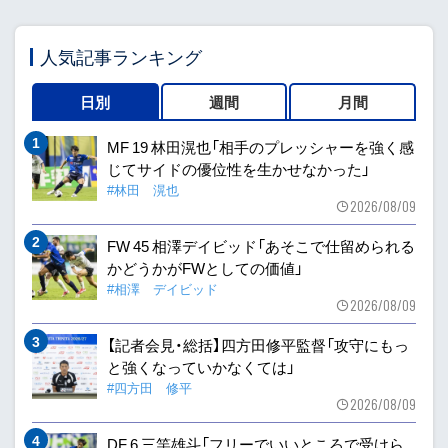
人気記事ランキング
日別
週間
月間
MF 19 林田滉也「相手のプレッシャーを強く感
じてサイドの優位性を生かせなかった」
#林田 滉也
2026/08/09
FW 45 相澤デイビッド「あそこで仕留められる
かどうかがFWとしての価値」
#相澤 デイビッド
2026/08/09
【記者会見・総括】四方田修平監督「攻守にもっ
と強くなっていかなくては」
#四方田 修平
2026/08/09
DF 6 三竿雄斗「フリーでいいところで受けら