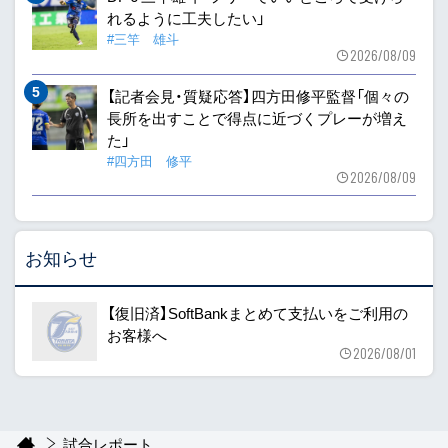
れるように工夫したい」
#三竿 雄斗
2026/08/09
【記者会見・質疑応答】四方田修平監督「個々の
長所を出すことで得点に近づくプレーが増え
た」
#四方田 修平
2026/08/09
お知らせ
【復旧済】SoftBankまとめて支払いをご利用の
お客様へ
2026/08/01
試合レポート