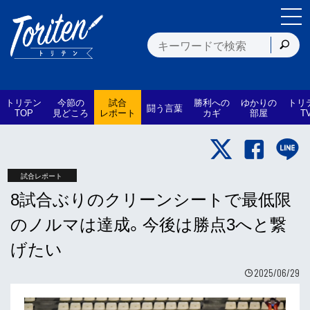
トリテン
今節の
試合
勝利への
ゆかりの
トリ
闘う言葉
TOP
見どころ
レポート
カギ
部屋
T
試合レポート
8試合ぶりのクリーンシートで最低限
のノルマは達成。今後は勝点3へと繋
げたい
2025/06/29