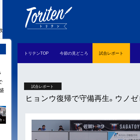
敗
トリテン
TOP
今節の
見どころ
試合
レポート
ラ
で
試合レポート
盛
ヒョンウ復帰で守備再生。ウノゼ