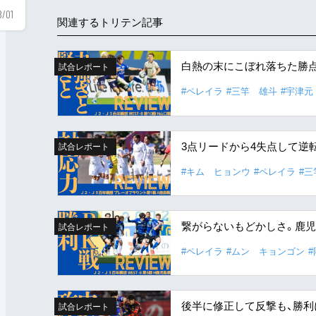
8/01
関連するトリテン記事
白熱の末にこぼれ落ちた勝
試合レポート
#ペレイラ
#三竿 雄斗
#宇津元
3点リードから4失点して逆
試合レポート
#キム ヒョンウ
#ペレイラ
#三
繋がらないもどかしさ。鹿児
試合レポート
#ペレイラ
#ムン キョンゴン
後半に修正して反撃も、勝利
試合レポート