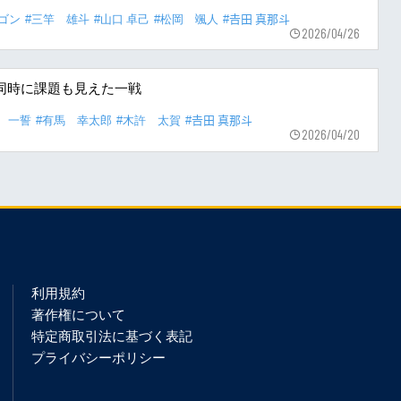
ゴン
#三竿 雄斗
#山口 卓己
#松岡 颯人
#𠮷田 真那斗
2026/04/26
同時に課題も見えた一戦
 一誓
#有馬 幸太郎
#木許 太賀
#𠮷田 真那斗
2026/04/20
利用規約
著作権について
特定商取引法に基づく表記
プライバシーポリシー