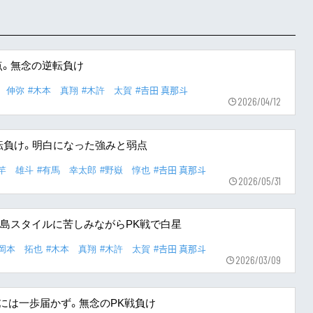
点。無念の逆転負け
 伸弥
#木本 真翔
#木許 太賀
#𠮷田 真那斗
2026/04/12
転負け。明白になった強みと弱点
竿 雄斗
#有馬 幸太郎
#野嶽 惇也
#𠮷田 真那斗
2026/05/31
島スタイルに苦しみながらPK戦で白星
#岡本 拓也
#木本 真翔
#木許 太賀
#𠮷田 真那斗
2026/03/09
には一歩届かず。無念のPK戦負け