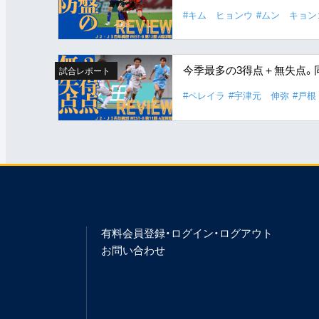
#キム ヒョンウ
#ムン キョン
今季最多の3得点＋無失点。
試合レポート
#ペレイラ
#宇津元 伸弥
#戸根
有料会員登録・ログイン・ログアウト
お問い合わせ