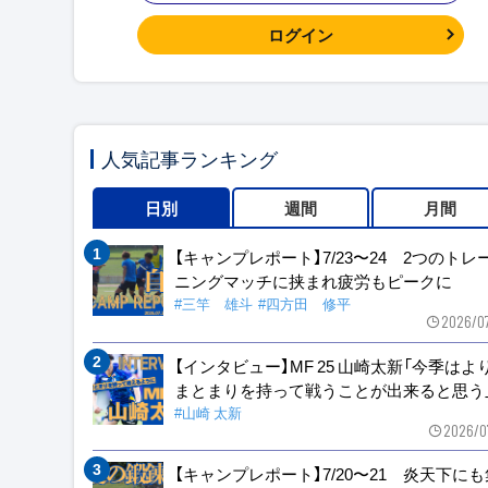
ログイン
人気記事ランキング
日別
週間
月間
【キャンプレポート】7/23〜24 2つのトレ
ニングマッチに挟まれ疲労もピークに
#三竿 雄斗
#四方田 修平
2026/0
【インタビュー】MF 25 山崎太新「今季はよ
まとまりを持って戦うことが出来ると思う
#山崎 太新
2026/0
【キャンプレポート】7/20〜21 炎天下に