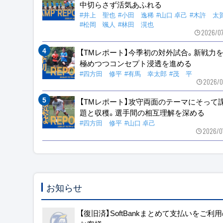
中切らさず活気あふれる
#井上 聖也
#小田 逸稀
#山口 卓己
#木許 太
#松岡 颯人
#林田 滉也
2026/0
【TMレポート】今季初の対外試合。新戦力
極めつつコンセプト浸透を進める
#四方田 修平
#有馬 幸太郎
#茂 平
2026/0
【TMレポート】攻守両面のテーマにそって
題と収穫。選手間の相互理解を深める
#四方田 修平
#山口 卓己
2026/0
お知らせ
【復旧済】SoftBankまとめて支払いをご利