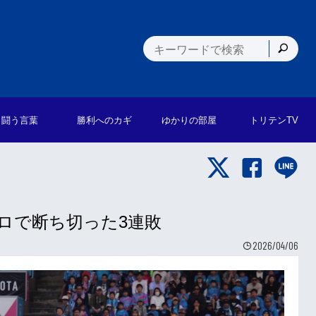
闘う言葉
勝利への
カギ
ゆかりの
部屋
トリテン
TV
ロで断ち切った3連敗
2026/04/06