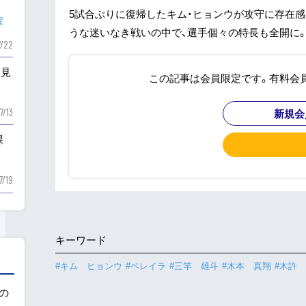
5試合ぶりに復帰したキム・ヒョンウが攻守に存在
賀
うな迷いなき戦いの中で、選手個々の特長も全開に。
7/22
を見
この記事は会員限定です。有料会
新規会
7/13
課
7/19
キーワード
#キム ヒョンウ
#ペレイラ
#三竿 雄斗
#木本 真翔
#木許
用の