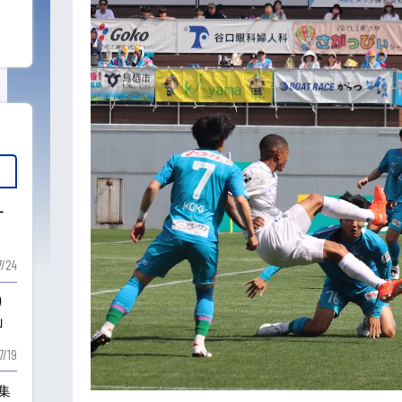
ー
7/24
り
」
7/19
も集