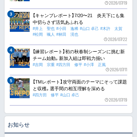
2026/07/19
【キャンプレポート】7/20〜21 炎天下にも集
中切らさず活気あふれる
#井上 聖也
#小田 逸稀
#山口 卓己
#木許 太賀
#松岡 颯人
#林田 滉也
2026/07/22
【練習レポート】初の秋春制シーズンに挑む新
チーム始動。新加入組は即戦力揃い
#吉岡 宗重
#四方田 修平
#小澤 正風
2026/07/11
【TMレポート】攻守両面のテーマにそって課題
と収穫。選手間の相互理解を深める
#四方田 修平
#山口 卓己
2026/07/19
お知らせ