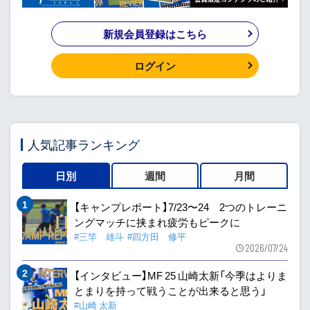
新規会員登録はこちら
ログイン
人気記事ランキング
日別
週間
月間
【キャンプレポート】7/23〜24 2つのトレーニ
ングマッチに挟まれ疲労もピークに
#三竿 雄斗
#四方田 修平
2026/07/24
【インタビュー】MF 25 山崎太新「今季はよりま
とまりを持って戦うことが出来ると思う」
#山崎 太新