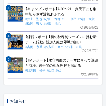
【キャンプレポート】7/20〜21 炎天下にも集
中切らさず活気あふれる
#井上 聖也
#小田 逸稀
#山口 卓己
#木許 太賀
#松岡 颯人
#林田 滉也
2026/07/22
【練習レポート】初の秋春制シーズンに挑む新
チーム始動。新加入組は即戦力揃い
#吉岡 宗重
#四方田 修平
#小澤 正風
2026/07/11
【TMレポート】攻守両面のテーマにそって課題
と収穫。選手間の相互理解を深める
#四方田 修平
#山口 卓己
2026/07/19
お知らせ