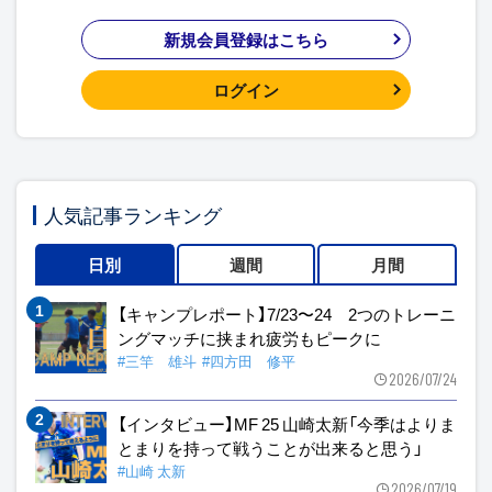
新規会員登録はこちら
ログイン
人気記事ランキング
日別
週間
月間
【キャンプレポート】7/23〜24 2つのトレーニ
ングマッチに挟まれ疲労もピークに
#三竿 雄斗
#四方田 修平
2026/07/24
【インタビュー】MF 25 山崎太新「今季はよりま
とまりを持って戦うことが出来ると思う」
#山崎 太新
2026/07/19