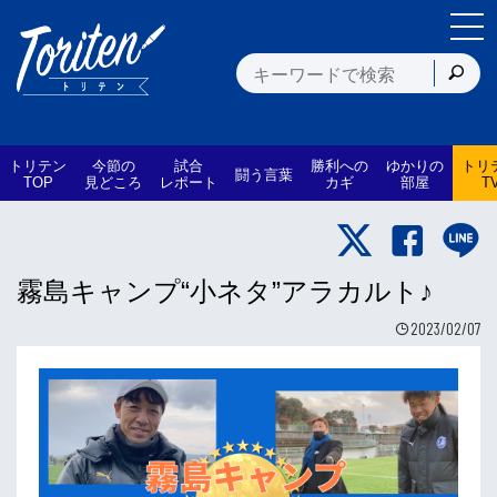
トリテン
今節の
試合
勝利への
ゆかりの
トリ
闘う言葉
TOP
見どころ
レポート
カギ
部屋
T
霧島キャンプ“小ネタ”アラカルト♪
2023/02/07