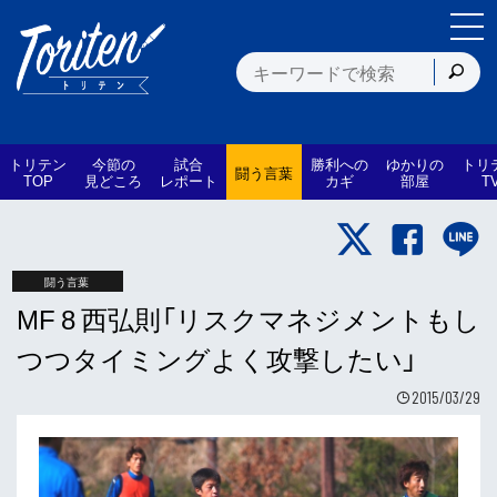
トリテン
今節の
試合
勝利への
ゆかりの
トリ
闘う言葉
TOP
見どころ
レポート
カギ
部屋
T
闘う言葉
MF 8 西弘則「リスクマネジメントもし
つつタイミングよく攻撃したい」
2015/03/29