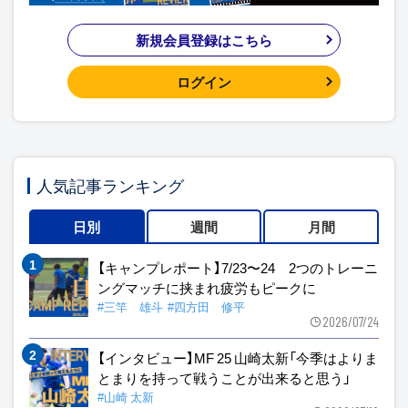
新規会員登録はこちら
ログイン
人気記事ランキング
日別
週間
月間
【キャンプレポート】7/23〜24 2つのトレーニ
ングマッチに挟まれ疲労もピークに
#三竿 雄斗
#四方田 修平
2026/07/24
【インタビュー】MF 25 山崎太新「今季はよりま
とまりを持って戦うことが出来ると思う」
#山崎 太新