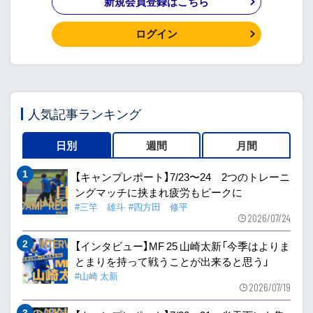
新規会員登録はこちら
ログイン
人気記事ランキング
日別
週間
月間
【キャンプレポート】7/23〜24 2つのトレーニ
ングマッチに挟まれ疲労もピークに
#三竿 雄斗
#四方田 修平
2026/07/24
【インタビュー】MF 25 山崎太新「今季はよりま
とまりを持って戦うことが出来ると思う」
#山崎 太新
2026/07/19