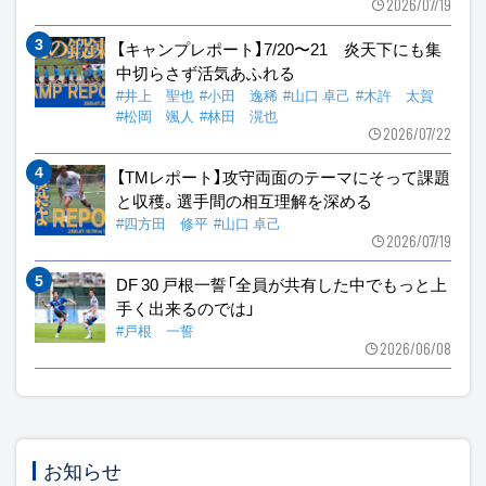
2026/07/19
【キャンプレポート】7/20〜21 炎天下にも集
中切らさず活気あふれる
#井上 聖也
#小田 逸稀
#山口 卓己
#木許 太賀
#松岡 颯人
#林田 滉也
2026/07/22
【TMレポート】攻守両面のテーマにそって課題
と収穫。選手間の相互理解を深める
#四方田 修平
#山口 卓己
2026/07/19
DF 30 戸根一誓「全員が共有した中でもっと上
手く出来るのでは」
#戸根 一誓
2026/06/08
お知らせ