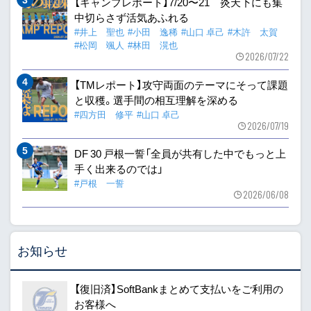
【キャンプレポート】7/20〜21 炎天下にも集
中切らさず活気あふれる
#井上 聖也
#小田 逸稀
#山口 卓己
#木許 太賀
#松岡 颯人
#林田 滉也
2026/07/22
【TMレポート】攻守両面のテーマにそって課題
と収穫。選手間の相互理解を深める
#四方田 修平
#山口 卓己
2026/07/19
DF 30 戸根一誓「全員が共有した中でもっと上
手く出来るのでは」
#戸根 一誓
2026/06/08
お知らせ
【復旧済】SoftBankまとめて支払いをご利用の
お客様へ