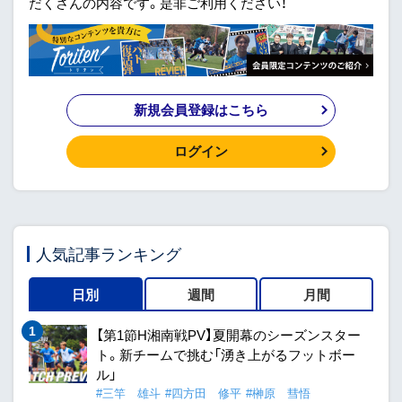
だくさんの内容です。是非ご利用ください！
新規会員登録はこちら
ログイン
人気記事ランキング
日別
週間
月間
【第1節H湘南戦PV】夏開幕のシーズンスター
ト。新チームで挑む「湧き上がるフットボー
ル」
#三竿 雄斗
#四方田 修平
#榊原 彗悟