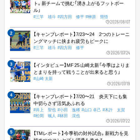
ト。新チームで挑む「湧き上がるフットボー
ル」
#三竿 雄斗
#四方田 修平
#榊原 彗悟
2026/08/07
【キャンプレポート】7/23〜24 2つのトレーニ
ングマッチに挟まれ疲労もピークに
#三竿 雄斗
#四方田 修平
2026/07/24
【インタビュー】MF 25 山崎太新「今季はよりま
とまりを持って戦うことが出来ると思う」
#山崎 太新
2026/07/19
【キャンプレポート】7/20〜21 炎天下にも集
中切らさず活気あふれる
#井上 聖也
#小田 逸稀
#山口 卓己
#木許 太賀
#松岡 颯人
#林田 滉也
2026/07/22
【TMレポート】今季初の対外試合。新戦力を見
極めつつコンセプト浸透を進める