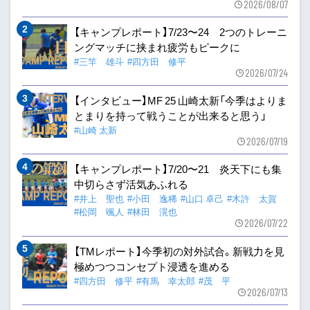
2026/08/07
【キャンプレポート】7/23〜24 2つのトレーニ
ングマッチに挟まれ疲労もピークに
#三竿 雄斗
#四方田 修平
2026/07/24
【インタビュー】MF 25 山崎太新「今季はよりま
とまりを持って戦うことが出来ると思う」
#山崎 太新
2026/07/19
【キャンプレポート】7/20〜21 炎天下にも集
中切らさず活気あふれる
#井上 聖也
#小田 逸稀
#山口 卓己
#木許 太賀
#松岡 颯人
#林田 滉也
2026/07/22
【TMレポート】今季初の対外試合。新戦力を見
極めつつコンセプト浸透を進める
#四方田 修平
#有馬 幸太郎
#茂 平
2026/07/13