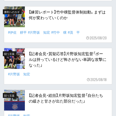
【練習レポート】竹中穣監督体制始動。まずは
勝利へのカギ
何が変わっていくのか
#伊佐 耕平
#片野坂 知宏
#竹中 穣
#茂 平
2025/08/20
【記者会見・質疑応答】片野坂知宏監督「ボー
闘う言葉
ルは持っているけど怖さがない単調な攻撃に
なった」
#片野坂 知宏
2025/08/18
【記者会見・総括】片野坂知宏監督「自分たち
闘う言葉
の緩さと甘さが出た部分だった」
#片野坂 知宏