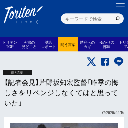
トリテン
今節の
試合
勝利への
ゆかりの
トリ
闘う言葉
TOP
見どころ
レポート
カギ
部屋
T
闘う言葉
【記者会見】片野坂知宏監督「昨季の悔
しさをリベンジしなくてはと思って
いた」
2020/09/14