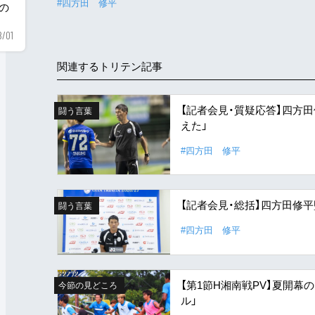
#四方田 修平
用の
8/01
関連するトリテン記事
【記者会見・質疑応答】四方
闘う言葉
えた」
#四方田 修平
【記者会見・総括】四方田修
闘う言葉
#四方田 修平
【第1節H湘南戦PV】夏開
今節の見どころ
ル」