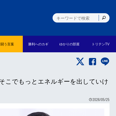
闘う言葉
勝利への
カギ
ゆかりの
部屋
トリテン
TV
督「そこでもっとエネルギーを出していけ
2026/05/25