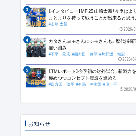
【インタビュー】MF 25 山崎太新「今季はよ
まとまりを持って戦うことが出来ると思う
#山崎 太新
2026/0
カタさんヨモさんにシモさんも。歴代指揮
揃い踏み
#下平 隆宏
#四方田 修平
#片野坂 知宏
2026/04
【TMレポート】今季初の対外試合。新戦力
極めつつコンセプト浸透を進める
#四方田 修平
#有馬 幸太郎
#茂 平
2026/0
お知らせ