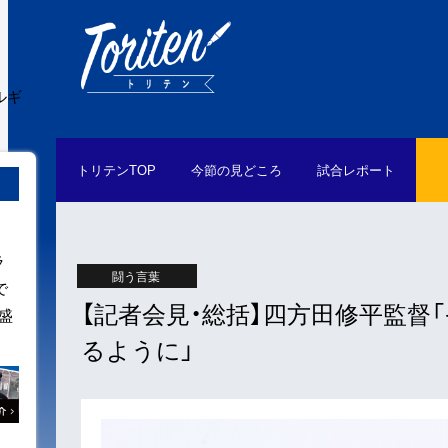
ルギ
トリテン
TOP
今節の
見どころ
試合
レポート
ラ
闘う言葉
で
【記者会見・総括】四方田修平監
盛
るように」