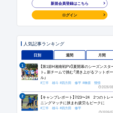
新規会員登録はこちら
ログイン
人気記事ランキング
日別
週間
月間
【第1節H湘南戦PV】夏開幕のシーズンスタ
ト。新チームで挑む「湧き上がるフットボ
ル」
#三竿 雄斗
#四方田 修平
#榊原 彗悟
2026/08
【キャンプレポート】7/23〜24 2つのトレ
ニングマッチに挟まれ疲労もピークに
#三竿 雄斗
#四方田 修平
2026/0