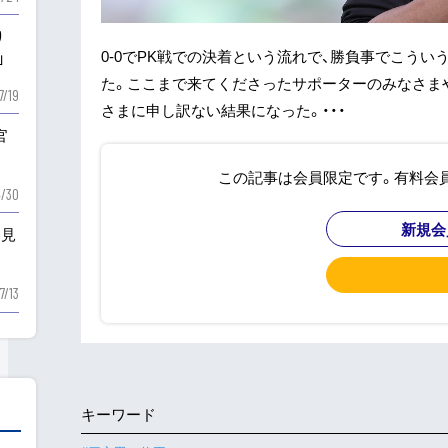
り
0-0でPK戦での決着という流れで、勝負事でこう
」
た。ここまで来てくださったサポーターのみなさま
7/19
さまに申し訳ない結果になった。・・・
官
この記事は会員限定です。有料会
/30
新規会
を見
7/13
キーワード