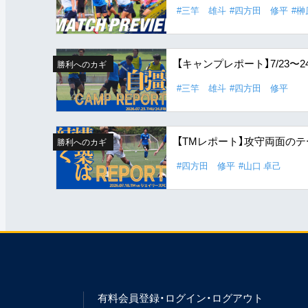
#三竿 雄斗
#四方田 修平
#榊
【キャンプレポート】7/23
勝利へのカギ
#三竿 雄斗
#四方田 修平
【TMレポート】攻守両面の
勝利へのカギ
#四方田 修平
#山口 卓己
有料会員登録・ログイン・ログアウト