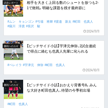
相手を大きく上回る数のシュートを放つも2-
試合レポート
1で敗戦。明確な課題を残す最終節に
#ムン キョンゴン
#弓場 将輝
#渡邉 新太
#町田 也真人
#薩川 淳貴
#長沢 駿
2024/11/11
【ピッチサイド小話】宇津元伸弥、2試合連続
勝利へのカギ
で得点に絡むも也真人先輩に叱られる
#ペレイラ
#宇津元 伸弥
#町田 也真人
2024/10/11
【ピッチサイド小話】おかえり背番号8。みん
勝利へのカギ
な大好き町田也真人、待望の今季初出場
#町田 也真人