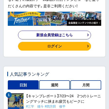
だくさんの内容です。是非ご利用ください！
新規会員登録はこちら
ログイン
人気記事ランキング
日別
週間
月間
【キャンプレポート】7/23〜24 2つのトレーニ
ングマッチに挟まれ疲労もピークに
#三竿 雄斗
#四方田 修平