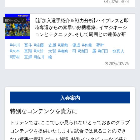
2024/09/29
【新加入選手紹介＆戦力分析】ハイプレスと即
勝利へのカギ
時奪還からの素早い好機構築。イマジネーシ
ョンとテクニック、そして周囲との連係が肝
#中川 寛斗
#佐藤 丈晟
#屋敷 優成
#有働 夢叶
#木本 真翔
#木許 太賀
#梅崎 司
#池田 廉
#町田 也真人
#野村 直輝
#鮎川 峻
2024/02/24
入会案内
特別なコンテンツを貴方に
トリテンでは、ここでしか見られないとっておきのクラブ
コンテンツを提供いたします。試合では見ることのでき
ない選手の素顔、ゲーム解説、特別インタビューなど盛り