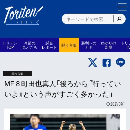
トリテン
今節の
試合
勝利への
ゆかりの
トリ
闘う言葉
TOP
見どころ
レポート
カギ
部屋
T
闘う言葉
MF 8 町田也真人「後ろから『行ってい
いよ』という声がすごく多かった」
2021/07/11