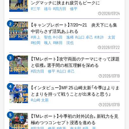
ングマッチに挟まれ疲労もピークに
#三竿 雄斗
#四方田 修平
2026/07/24
【キャンプレポート】7/20〜21 炎天下にも集
中切らさず活気あふれる
#井上 聖也
#小田 逸稀
#山口 卓己
#木許 太賀
#松岡 颯人
#林田 滉也
2026/07/22
【TMレポート】攻守両面のテーマにそって課題
と収穫。選手間の相互理解を深める
#四方田 修平
#山口 卓己
2026/07/19
【インタビュー】MF 25 山崎太新「今季はよりま
とまりを持って戦うことが出来ると思う」
#山崎 太新
2026/07/19
【TMレポート】今季初の対外試合。新戦力を見
極めつつコンセプト浸透を進める
#四方田 修平
#有馬 幸太郎
#茂 平