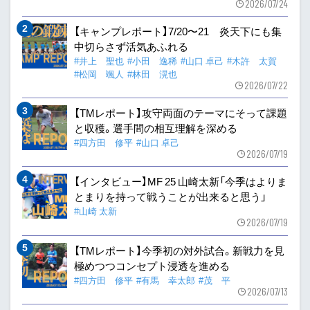
2026/07/24
【キャンプレポート】7/20〜21 炎天下にも集
中切らさず活気あふれる
#井上 聖也
#小田 逸稀
#山口 卓己
#木許 太賀
#松岡 颯人
#林田 滉也
2026/07/22
【TMレポート】攻守両面のテーマにそって課題
と収穫。選手間の相互理解を深める
#四方田 修平
#山口 卓己
2026/07/19
【インタビュー】MF 25 山崎太新「今季はよりま
とまりを持って戦うことが出来ると思う」
#山崎 太新
2026/07/19
【TMレポート】今季初の対外試合。新戦力を見
極めつつコンセプト浸透を進める
#四方田 修平
#有馬 幸太郎
#茂 平
2026/07/13