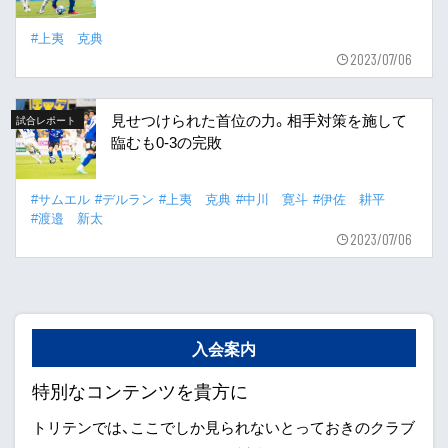
#上夷 克典
2023/07/06
見せつけられた首位の力。相手対策を施して
試合レポート
臨むも0-3の完敗
#サムエル
#デルラン
#上夷 克典
#中川 寛斗
#伊佐 耕平
#渡邉 新太
2023/07/06
入会案内
特別なコンテンツを貴方に
トリテンでは、ここでしか見られないとっておきのクラブ