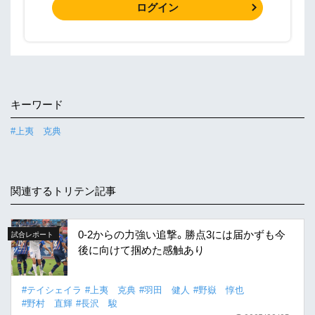
ログイン
キーワード
#上夷 克典
関連するトリテン記事
0-2からの力強い追撃。勝点3には届かずも今
試合レポート
後に向けて掴めた感触あり
#テイシェイラ
#上夷 克典
#羽田 健人
#野嶽 惇也
#野村 直輝
#長沢 駿