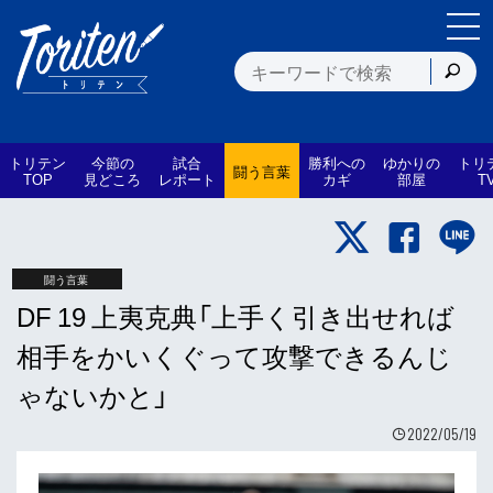
トリテン
今節の
試合
勝利への
ゆかりの
トリ
闘う言葉
TOP
見どころ
レポート
カギ
部屋
T
闘う言葉
DF 19 上夷克典「上手く引き出せれば
相手をかいくぐって攻撃できるんじ
ゃないかと」
2022/05/19