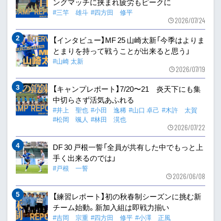
ングマッチに挟まれ疲労もピークに
#三竿 雄斗
#四方田 修平
2026/07/24
【インタビュー】MF 25 山崎太新「今季はよりま
とまりを持って戦うことが出来ると思う」
#山崎 太新
2026/07/19
【キャンプレポート】7/20〜21 炎天下にも集
中切らさず活気あふれる
#井上 聖也
#小田 逸稀
#山口 卓己
#木許 太賀
#松岡 颯人
#林田 滉也
2026/07/22
DF 30 戸根一誓「全員が共有した中でもっと上
手く出来るのでは」
#戸根 一誓
2026/06/08
【練習レポート】初の秋春制シーズンに挑む新
チーム始動。新加入組は即戦力揃い
#吉岡 宗重
#四方田 修平
#小澤 正風