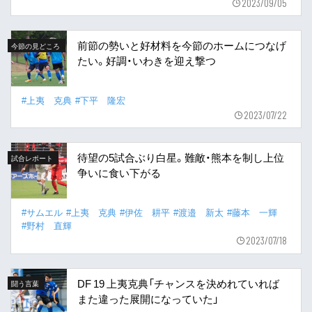
2023/09/05
前節の勢いと好材料を今節のホームにつなげ
今節の見どころ
たい。好調・いわきを迎え撃つ
#上夷 克典
#下平 隆宏
2023/07/22
待望の5試合ぶり白星。難敵・熊本を制し上位
試合レポート
争いに食い下がる
#サムエル
#上夷 克典
#伊佐 耕平
#渡邉 新太
#藤本 一輝
#野村 直輝
2023/07/18
DF 19 上夷克典「チャンスを決めれていれば
闘う言葉
また違った展開になっていた」