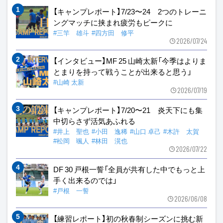
【キャンプレポート】7/23〜24 2つのトレーニ
ングマッチに挟まれ疲労もピークに
#三竿 雄斗
#四方田 修平
2026/07/24
【インタビュー】MF 25 山崎太新「今季はよりま
とまりを持って戦うことが出来ると思う」
#山崎 太新
2026/07/19
【キャンプレポート】7/20〜21 炎天下にも集
中切らさず活気あふれる
#井上 聖也
#小田 逸稀
#山口 卓己
#木許 太賀
#松岡 颯人
#林田 滉也
2026/07/22
DF 30 戸根一誓「全員が共有した中でもっと上
手く出来るのでは」
#戸根 一誓
2026/06/08
【練習レポート】初の秋春制シーズンに挑む新