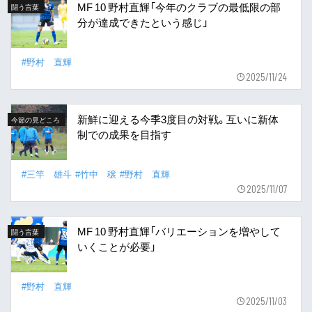
MF 10 野村直輝「今年のクラブの最低限の部
闘う言葉
分が達成できたという感じ」
#野村 直輝
2025/11/24
新鮮に迎える今季3度目の対戦。互いに新体
今節の見どころ
制での成果を目指す
#三竿 雄斗
#竹中 穣
#野村 直輝
2025/11/07
MF 10 野村直輝「バリエーションを増やして
闘う言葉
いくことが必要」
#野村 直輝
2025/11/03