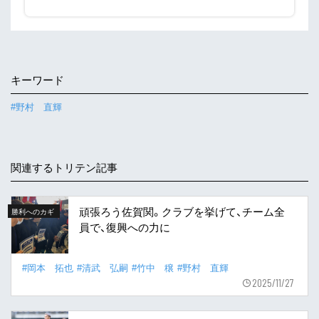
キーワード
#野村 直輝
関連するトリテン記事
頑張ろう佐賀関。クラブを挙げて、チーム全
勝利へのカギ
員で、復興への力に
#岡本 拓也
#清武 弘嗣
#竹中 穣
#野村 直輝
2025/11/27