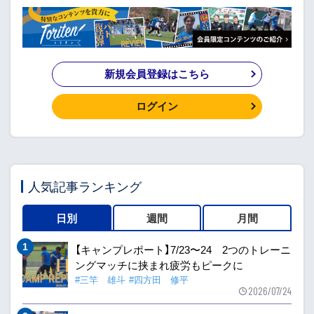
新規会員登録はこちら
ログイン
人気記事ランキング
日別
週間
月間
【キャンプレポート】7/23〜24 2つのトレーニ
ングマッチに挟まれ疲労もピークに
#三竿 雄斗
#四方田 修平
2026/07/24