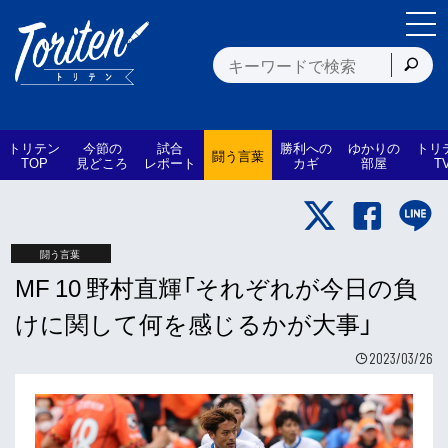
トリテン
今節の
試合
勝利への
ゆかりの
トリ
闘う言葉
TOP
見どころ
レポート
カギ
部屋
T
闘う言葉
MF 10 野村直輝「それぞれが今日の負
けに関して何を感じるかが大事」
2023/03/26