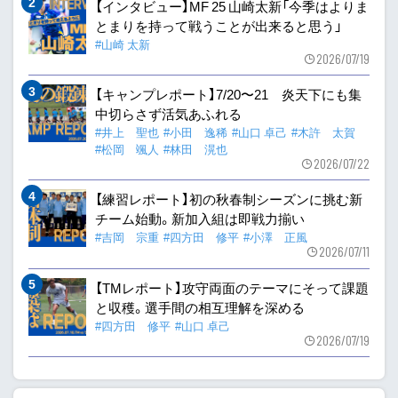
【インタビュー】MF 25 山崎太新「今季はよりま
とまりを持って戦うことが出来ると思う」
#山崎 太新
2026/07/19
【キャンプレポート】7/20〜21 炎天下にも集
中切らさず活気あふれる
#井上 聖也
#小田 逸稀
#山口 卓己
#木許 太賀
#松岡 颯人
#林田 滉也
2026/07/22
【練習レポート】初の秋春制シーズンに挑む新
チーム始動。新加入組は即戦力揃い
#吉岡 宗重
#四方田 修平
#小澤 正風
2026/07/11
【TMレポート】攻守両面のテーマにそって課題
と収穫。選手間の相互理解を深める
#四方田 修平
#山口 卓己
2026/07/19