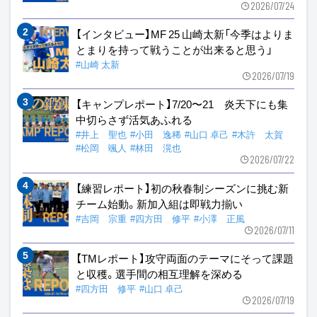
2026/07/24
【インタビュー】MF 25 山崎太新「今季はよりま
とまりを持って戦うことが出来ると思う」
#山崎 太新
2026/07/19
【キャンプレポート】7/20〜21 炎天下にも集
中切らさず活気あふれる
#井上 聖也
#小田 逸稀
#山口 卓己
#木許 太賀
#松岡 颯人
#林田 滉也
2026/07/22
【練習レポート】初の秋春制シーズンに挑む新
チーム始動。新加入組は即戦力揃い
#吉岡 宗重
#四方田 修平
#小澤 正風
2026/07/11
【TMレポート】攻守両面のテーマにそって課題
と収穫。選手間の相互理解を深める
#四方田 修平
#山口 卓己
2026/07/19