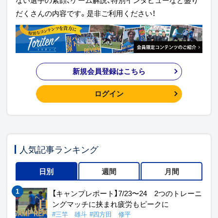
ない選手の素顔、ゲーム解説、特別インタビューなど盛り
だくさんの内容です。是非ご利用ください！
新規会員登録はこちら
ログイン
人気記事ランキング
日別
週間
月間
【キャンプレポート】7/23〜24 2つのトレーニ
ングマッチに挟まれ疲労もピークに
#三竿 雄斗
#四方田 修平