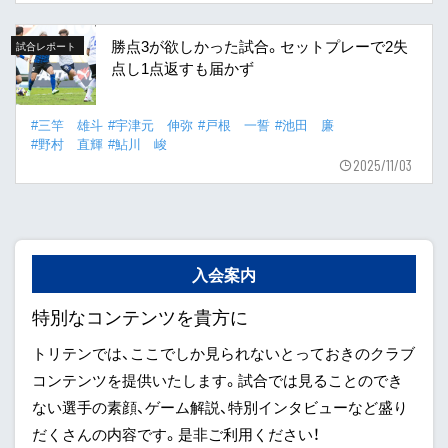
勝点3が欲しかった試合。セットプレーで2失
試合レポート
点し1点返すも届かず
#三竿 雄斗
#宇津元 伸弥
#戸根 一誓
#池田 廉
#野村 直輝
#鮎川 峻
2025/11/03
入会案内
特別なコンテンツを貴方に
トリテンでは、ここでしか見られないとっておきのクラブ
コンテンツを提供いたします。試合では見ることのでき
ない選手の素顔、ゲーム解説、特別インタビューなど盛り
だくさんの内容です。是非ご利用ください！