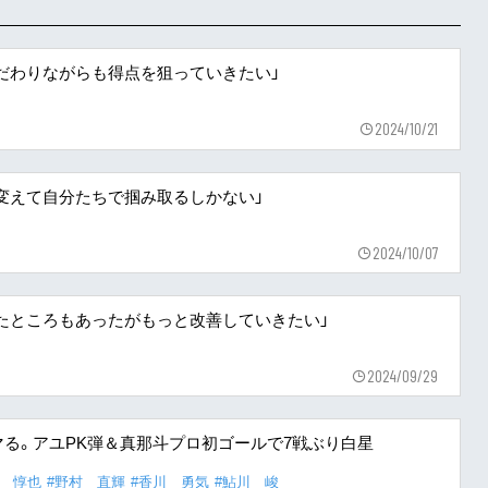
にこだわりながらも得点を狙っていきたい」
2024/10/21
ちで変えて自分たちで掴み取るしかない」
2024/10/07
守れたところもあったがもっと改善していきたい」
2024/09/29
る。アユPK弾＆真那斗プロ初ゴールで7戦ぶり白星
嶽 惇也
#野村 直輝
#香川 勇気
#鮎川 峻