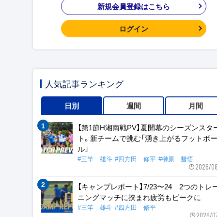
新規会員登録はこちら
ログイン
人気記事ランキング
日別
週間
月間
【第1節H湘南戦PV】夏開幕のシーズンスタ
ト。新チームで挑む「湧き上がるフットボ
ル」
#三竿 雄斗
#四方田 修平
#榊原 彗悟
2026/08
【キャンプレポート】7/23〜24 2つのトレ
ニングマッチに挟まれ疲労もピークに
#三竿 雄斗
#四方田 修平
2026/0