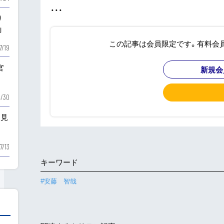
・・・
り
」
この記事は会員限定です。有料会
7/19
官
新規会
/30
を見
7/13
キーワード
#安藤 智哉