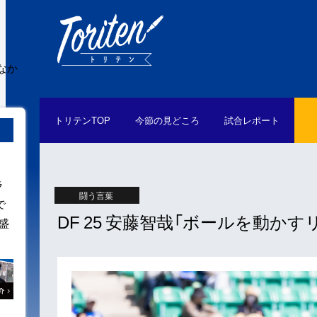
なか
トリテン
TOP
今節の
見どころ
試合
レポート
ラ
闘う言葉
で
DF 25 安藤智哉「ボールを動か
盛