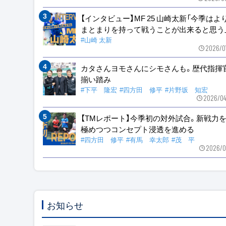
【インタビュー】MF 25 山崎太新「今季はよ
まとまりを持って戦うことが出来ると思う
#山崎 太新
2026/0
カタさんヨモさんにシモさんも。歴代指揮
揃い踏み
#下平 隆宏
#四方田 修平
#片野坂 知宏
2026/04
【TMレポート】今季初の対外試合。新戦力
極めつつコンセプト浸透を進める
#四方田 修平
#有馬 幸太郎
#茂 平
2026/0
お知らせ