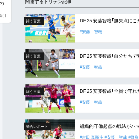
関連するトリテン記事
用の
8/01
DF 25 安藤智哉「無失点
闘う言葉
#安藤 智哉
DF 25 安藤智哉「自分た
闘う言葉
#安藤 智哉
DF 25 安藤智哉「全員で
闘う言葉
#安藤 智哉
組織的守備起点の戦法がハマ
試合レポート
#吉田 真那斗
#安藤 智哉
#野