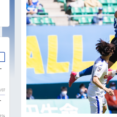
ー
ー
/07
ー
7/24