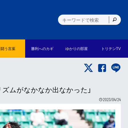
闘う言葉
勝利への
カギ
ゆかりの
部屋
トリテン
TV
すリズムがなかなか出なかった」
2023/04/24