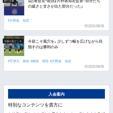
【記者会見・総括】片野坂知宏監督「自分たち
闘う言葉
の緩さと甘さが出た部分だった」
#片野坂 知宏
2025/08/18
今節こそ風穴を。少しずつ幅を広げながら目
今節の見どころ
指すのは勝利のみ
#宇津元 伸弥
#榊原 彗悟
#片野坂 知宏
2025/08/16
入会案内
特別なコンテンツを貴方に