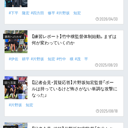
#下平 隆宏
#四方田 修平
#片野坂 知宏
2026/04/30
【練習レポート】竹中穣監督体制始動。まずは
勝利へのカギ
何が変わっていくのか
#伊佐 耕平
#片野坂 知宏
#竹中 穣
#茂 平
2025/08/20
【記者会見・質疑応答】片野坂知宏監督「ボー
闘う言葉
ルは持っているけど怖さがない単調な攻撃に
なった」
#片野坂 知宏
2025/08/18