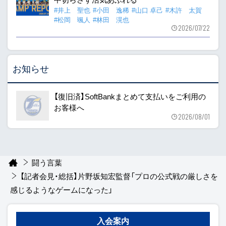
#井上 聖也
#小田 逸稀
#山口 卓己
#木許 太賀
#松岡 颯人
#林田 滉也
2026/07/22
お知らせ
【復旧済】SoftBankまとめて支払いをご利用の
お客様へ
2026/08/01
闘う言葉
【記者会見・総括】片野坂知宏監督「プロの公式戦の厳しさを
感じるようなゲームになった」
入会案内