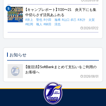
【キャンプレポート】7/20〜21 炎天下にも集
中切らさず活気あふれる
#井上 聖也
#小田 逸稀
#山口 卓己
#木許 太賀
#松岡 颯人
#林田 滉也
2026/07/22
お知らせ
【復旧済】SoftBankまとめて支払いをご利用の
お客様へ
2026/08/01