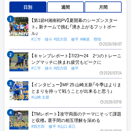
日別
週間
月間
【第1節H湘南戦PV】夏開幕のシーズンスター
ト。新チームで挑む「湧き上がるフットボー
ル」
#三竿 雄斗
#四方田 修平
#榊原 彗悟
2026/08/07
【キャンプレポート】7/23〜24 2つのトレーニ
ングマッチに挟まれ疲労もピークに
#三竿 雄斗
#四方田 修平
2026/07/24
【インタビュー】MF 25 山崎太新「今季はよりま
とまりを持って戦うことが出来ると思う」
#山崎 太新
2026/07/19
【TMレポート】攻守両面のテーマにそって課題
と収穫。選手間の相互理解を深める
#四方田 修平
#山口 卓己
2026/07/19