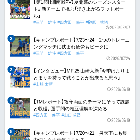
【第1節H湘南戦PV】夏開幕のシーズンスター
ト。新チームで挑む「湧き上がるフットボー
ル」
#三竿 雄斗
#四方田 修平
#榊原 彗悟
2026/08/07
【キャンプレポート】7/23〜24 2つのトレーニ
ングマッチに挟まれ疲労もピークに
#三竿 雄斗
#四方田 修平
2026/07/24
【インタビュー】MF 25 山崎太新「今季はよりま
とまりを持って戦うことが出来ると思う」
#山崎 太新
2026/07/19
【TMレポート】攻守両面のテーマにそって課題
と収穫。選手間の相互理解を深める
#四方田 修平
#山口 卓己
2026/07/19
【キャンプレポート】7/20〜21 炎天下にも集
中切らさず活気あふれる