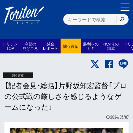
トリテン
今節の
試合
勝利への
ゆかりの
トリ
闘う言葉
TOP
見どころ
レポート
カギ
部屋
T
闘う言葉
【記者会見・総括】片野坂知宏監督「プロ
の公式戦の厳しさを感じるようなゲ
ームになった」
2024/03/07