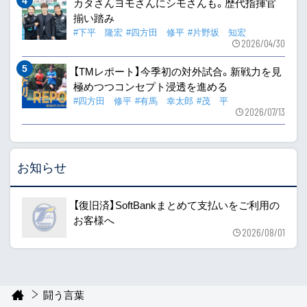
カタさんヨモさんにシモさんも。歴代指揮官
揃い踏み
#下平 隆宏
#四方田 修平
#片野坂 知宏
2026/04/30
【TMレポート】今季初の対外試合。新戦力を見
極めつつコンセプト浸透を進める
#四方田 修平
#有馬 幸太郎
#茂 平
2026/07/13
お知らせ
【復旧済】SoftBankまとめて支払いをご利用の
お客様へ
2026/08/01
闘う言葉