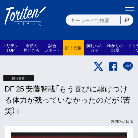
トリテン
今節の
試合
勝利への
ゆかりの
トリ
闘う言葉
TOP
見どころ
レポート
カギ
部屋
T
闘う言葉
DF 25 安藤智哉「もう喜びに駆けつけ
る体力が残っていなかったのだが（苦
笑）」
2024/07/07