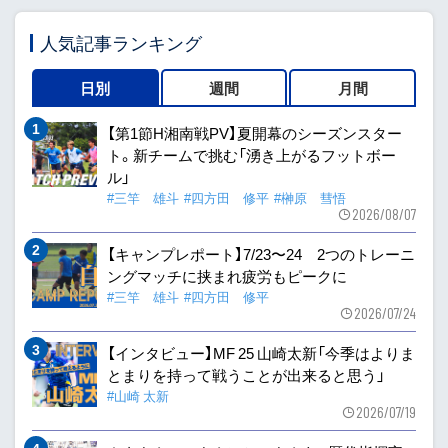
人気記事ランキング
日別
週間
月間
【第1節H湘南戦PV】夏開幕のシーズンスター
ト。新チームで挑む「湧き上がるフットボー
ル」
#三竿 雄斗
#四方田 修平
#榊原 彗悟
2026/08/07
【キャンプレポート】7/23〜24 2つのトレーニ
ングマッチに挟まれ疲労もピークに
#三竿 雄斗
#四方田 修平
2026/07/24
【インタビュー】MF 25 山崎太新「今季はよりま
とまりを持って戦うことが出来ると思う」
#山崎 太新
2026/07/19