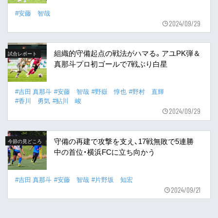
#安藤 智哉
2024/09/29
組織的守備起点の戦法がハマる。アユPK弾＆
試合レポート
真那斗プロ初ゴールで7戦ぶり白星
#吉田 真那斗
#安藤 智哉
#野嶽 惇也
#野村 直輝
#香川 勇気
#鮎川 峻
2024/09/29
守備の再建で攻撃を支え、17戦無敗で5連勝
今節の見どころ
中の首位・横浜FCに立ち向かう
#吉田 真那斗
#安藤 智哉
#片野坂 知宏
2024/09/21