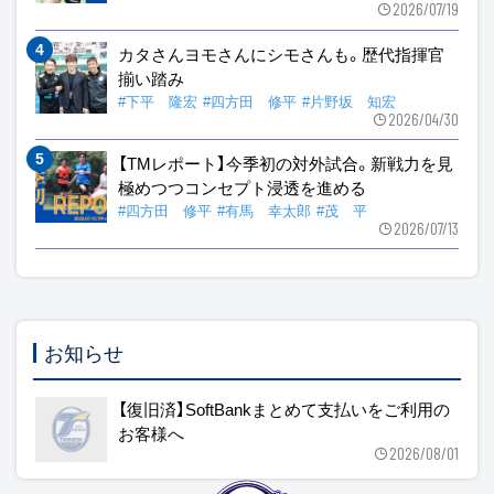
2026/07/19
カタさんヨモさんにシモさんも。歴代指揮官
揃い踏み
#下平 隆宏
#四方田 修平
#片野坂 知宏
2026/04/30
【TMレポート】今季初の対外試合。新戦力を見
極めつつコンセプト浸透を進める
#四方田 修平
#有馬 幸太郎
#茂 平
2026/07/13
お知らせ
【復旧済】SoftBankまとめて支払いをご利用の
お客様へ
2026/08/01