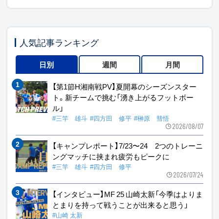
人気記事ランキング
日別
週間
月間
【第1節H湘南戦PV】夏開幕のシーズンスター
ト。新チームで挑む「湧き上がるフットボー
ル」
#三竿 雄斗
#四方田 修平
#榊原 彗悟
2026/08/07
【キャンプレポート】7/23〜24 2つのトレーニ
ングマッチに挟まれ疲労もピークに
#三竿 雄斗
#四方田 修平
2026/07/24
【インタビュー】MF 25 山崎太新「今季はよりま
とまりを持って戦うことが出来ると思う」
#山崎 太新