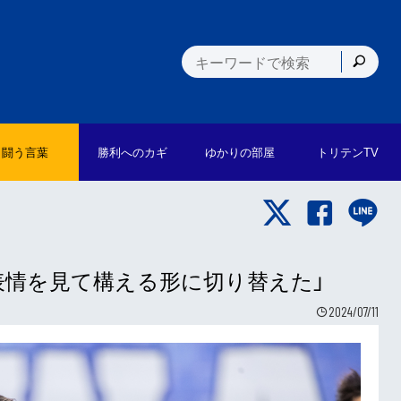
闘う言葉
勝利への
カギ
ゆかりの
部屋
トリテン
TV
の表情を見て構える形に切り替えた」
2024/07/11