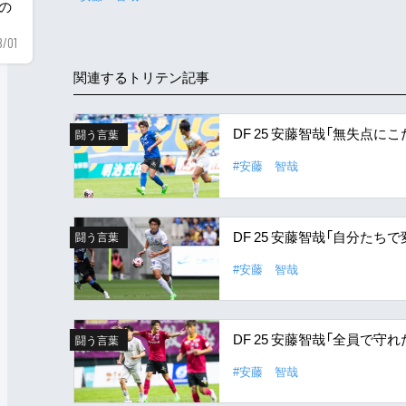
用の
8/01
関連するトリテン記事
DF 25 安藤智哉「無失点
闘う言葉
#安藤 智哉
DF 25 安藤智哉「自分た
闘う言葉
#安藤 智哉
DF 25 安藤智哉「全員で
闘う言葉
#安藤 智哉