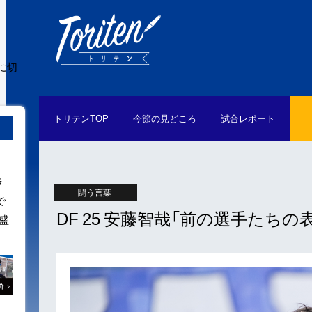
に切
トリテン
TOP
今節の
見どころ
試合
レポート
ラ
闘う言葉
で
DF 25 安藤智哉「前の選手たち
盛