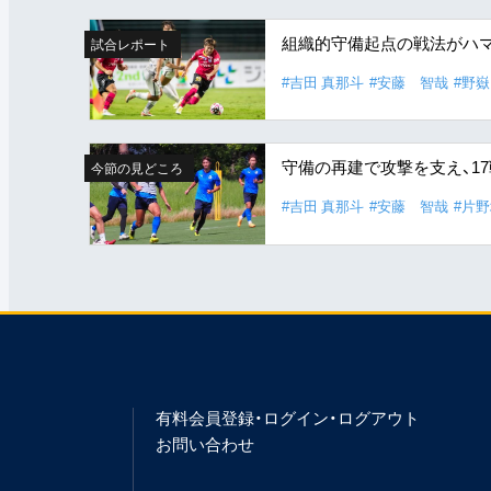
組織的守備起点の戦法がハマ
試合レポート
#吉田 真那斗
#安藤 智哉
#野
守備の再建で攻撃を支え、1
今節の見どころ
#吉田 真那斗
#安藤 智哉
#片
有料会員登録・ログイン・ログアウト
お問い合わせ