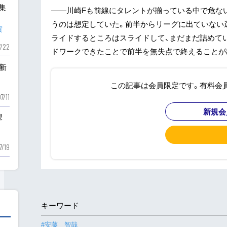
も集
——川崎Fも前線にタレントが揃っている中で危ない
うのは想定していた。前半からリーグに出ていない
賀
ライドするところはスライドして、まだまだ詰めて
7/22
ドワークできたことで前半を無失点で終えることが出
新
この記事は会員限定です。有料会
7/11
新規会
課
7/19
キーワード
#安藤 智哉