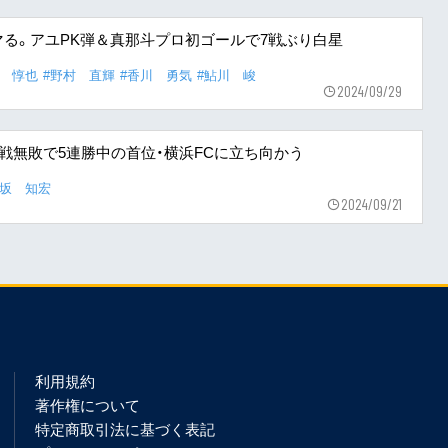
る。アユPK弾＆真那斗プロ初ゴールで7戦ぶり白星
嶽 惇也
#野村 直輝
#香川 勇気
#鮎川 峻
2024/09/29
7戦無敗で5連勝中の首位・横浜FCに立ち向かう
野坂 知宏
2024/09/21
利用規約
著作権について
特定商取引法に基づく表記