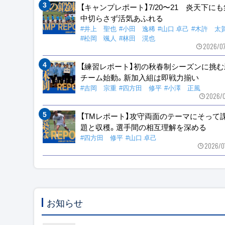
【キャンプレポート】7/20〜21 炎天下に
中切らさず活気あふれる
#井上 聖也
#小田 逸稀
#山口 卓己
#木許 太
#松岡 颯人
#林田 滉也
2026/0
【練習レポート】初の秋春制シーズンに挑む
チーム始動。新加入組は即戦力揃い
#吉岡 宗重
#四方田 修平
#小澤 正風
2026/0
【TMレポート】攻守両面のテーマにそって
題と収穫。選手間の相互理解を深める
#四方田 修平
#山口 卓己
2026/0
お知らせ