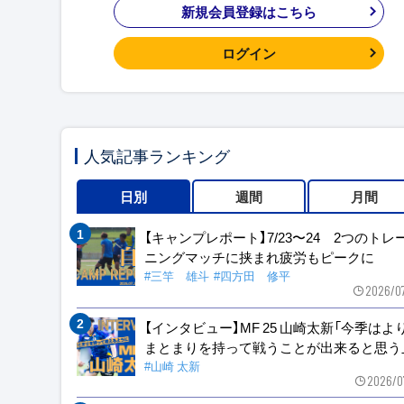
新規会員登録はこちら
ログイン
人気記事ランキング
日別
週間
月間
【キャンプレポート】7/23〜24 2つのトレ
ニングマッチに挟まれ疲労もピークに
#三竿 雄斗
#四方田 修平
2026/0
【インタビュー】MF 25 山崎太新「今季はよ
まとまりを持って戦うことが出来ると思う
#山崎 太新
2026/0