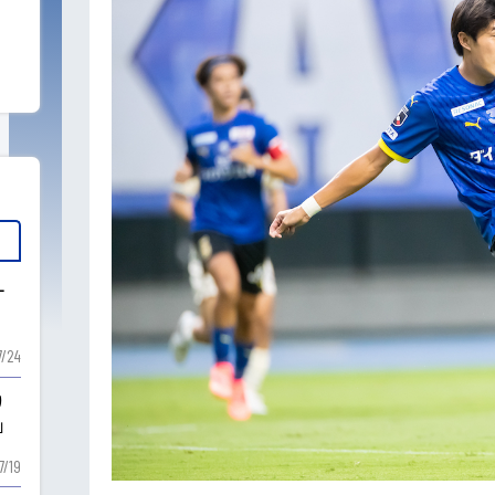
ー
7/24
り
」
7/19