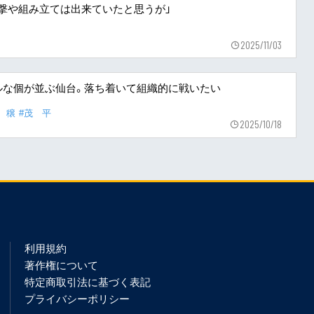
た攻撃や組み立ては出来ていたと思うが」
2025/11/03
ルな個が並ぶ仙台。落ち着いて組織的に戦いたい
 穣
#茂 平
2025/10/18
利用規約
著作権について
特定商取引法に基づく表記
プライバシーポリシー