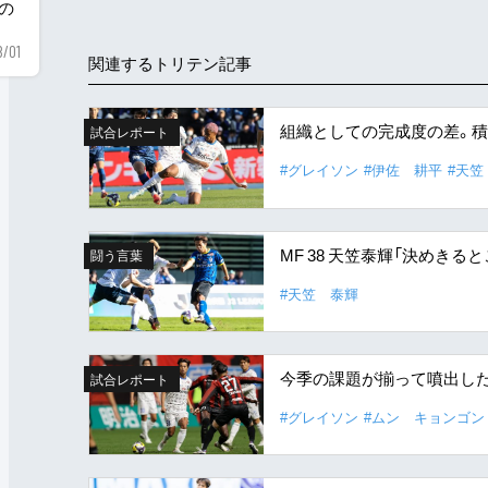
用の
8/01
関連するトリテン記事
組織としての完成度の差。積
試合レポート
#グレイソン
#伊佐 耕平
#天笠
MF 38 天笠泰輝「決めき
闘う言葉
#天笠 泰輝
今季の課題が揃って噴出し
試合レポート
#グレイソン
#ムン キョンゴン