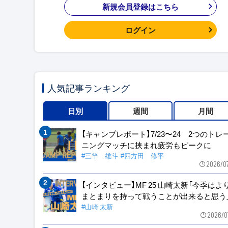
新規会員登録はこちら
ログイン
人気記事ランキング
日別
週間
月間
【キャンプレポート】7/23〜24 2つのトレ
ニングマッチに挟まれ疲労もピークに
#三竿 雄斗
#四方田 修平
2026/0
【インタビュー】MF 25 山崎太新「今季はよ
まとまりを持って戦うことが出来ると思う
#山崎 太新
2026/0