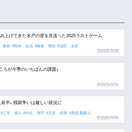
み上げてきた水戸の背を見送った2025ラストゲーム
 泰輝
#岡本 拓也
#榊原 彗悟
#濵田 太郎
2025/11/30
るところが今季のいちばんの課題」
2025/11/24
た前半。残留争いは厳しい状況に
#三竿 雄斗
#伊佐 耕平
#天笠 泰輝
#𠮷田 真那斗
2025/11/09