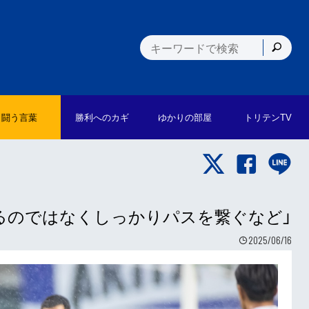
闘う言葉
勝利への
カギ
ゆかりの
部屋
トリテン
TV
アするのではなくしっかりパスを繋ぐなど」
2025/06/16