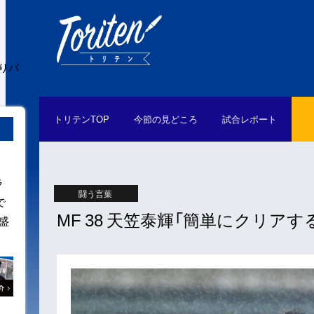
かりパ
トリテン
TOP
今節の
見どころ
試合
レポート
ラ
闘う言葉
で
MF 38 天笠泰輝「簡単にクリ
盛