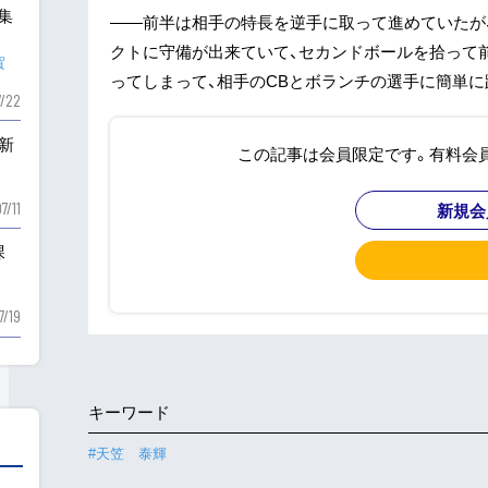
も集
——前半は相手の特長を逆手に取って進めていたが
クトに守備が出来ていて、セカンドボールを拾って
賀
ってしまって、相手のCBとボランチの選手に簡単に
7/22
新
この記事は会員限定です。有料会
新規会
7/11
課
7/19
キーワード
#天笠 泰輝