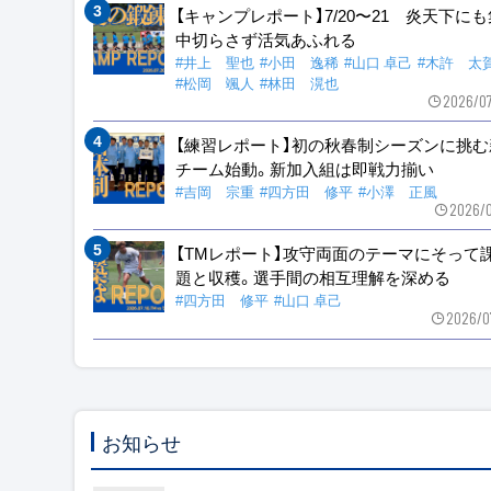
【キャンプレポート】7/20〜21 炎天下に
中切らさず活気あふれる
#井上 聖也
#小田 逸稀
#山口 卓己
#木許 太
#松岡 颯人
#林田 滉也
2026/0
【練習レポート】初の秋春制シーズンに挑む
チーム始動。新加入組は即戦力揃い
#吉岡 宗重
#四方田 修平
#小澤 正風
2026/0
【TMレポート】攻守両面のテーマにそって
題と収穫。選手間の相互理解を深める
#四方田 修平
#山口 卓己
2026/0
お知らせ