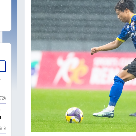
ー
7/24
り
」
7/19