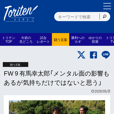
トリテン
今節の
試合
勝利への
ゆかりの
トリ
闘う言葉
TOP
見どころ
レポート
カギ
部屋
T
闘う言葉
FW 9 有馬幸太郎「メンタル面の影響も
あるが気持ちだけではないと思う」
2026/05/31