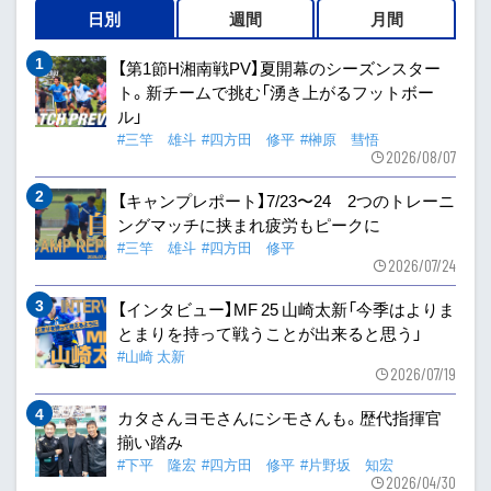
日別
週間
月間
【第1節H湘南戦PV】夏開幕のシーズンスター
ト。新チームで挑む「湧き上がるフットボー
ル」
#三竿 雄斗
#四方田 修平
#榊原 彗悟
2026/08/07
【キャンプレポート】7/23〜24 2つのトレーニ
ングマッチに挟まれ疲労もピークに
#三竿 雄斗
#四方田 修平
2026/07/24
【インタビュー】MF 25 山崎太新「今季はよりま
とまりを持って戦うことが出来ると思う」
#山崎 太新
2026/07/19
カタさんヨモさんにシモさんも。歴代指揮官
揃い踏み
#下平 隆宏
#四方田 修平
#片野坂 知宏
2026/04/30