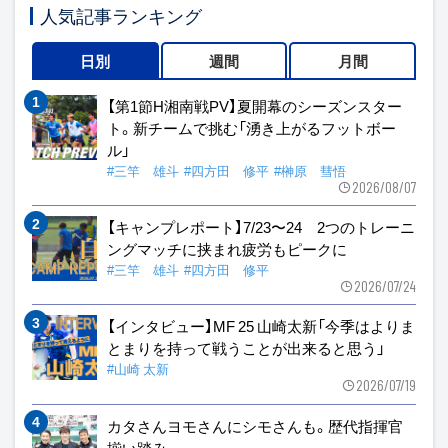
人気記事ランキング
日別
週間
月間
【第1節H湘南戦PV】夏開幕のシーズンスター
ト。新チームで挑む「湧き上がるフットボー
ル」
#三竿 雄斗
#四方田 修平
#榊原 彗悟
2026/08/07
【キャンプレポート】7/23〜24 2つのトレーニ
ングマッチに挟まれ疲労もピークに
#三竿 雄斗
#四方田 修平
2026/07/24
【インタビュー】MF 25 山崎太新「今季はよりま
とまりを持って戦うことが出来ると思う」
#山崎 太新
2026/07/19
カタさんヨモさんにシモさんも。歴代指揮官
揃い踏み