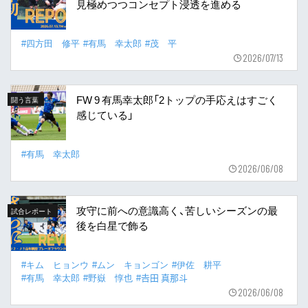
見極めつつコンセプト浸透を進める
#四方田 修平
#有馬 幸太郎
#茂 平
2026/07/13
FW 9 有馬幸太郎「2トップの手応えはすごく
闘う言葉
感じている」
#有馬 幸太郎
2026/06/08
攻守に前への意識高く、苦しいシーズンの最
試合レポート
後を白星で飾る
#キム ヒョンウ
#ムン キョンゴン
#伊佐 耕平
#有馬 幸太郎
#野嶽 惇也
#𠮷田 真那斗
2026/06/08