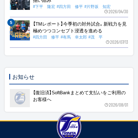
#下平 隆宏
#四方田 修平
#片野坂 知宏
2026/04/30
【TMレポート】今季初の対外試合。新戦力を見
極めつつコンセプト浸透を進める
#四方田 修平
#有馬 幸太郎
#茂 平
2026/07/13
お知らせ
【復旧済】SoftBankまとめて支払いをご利用の
お客様へ
2026/08/01