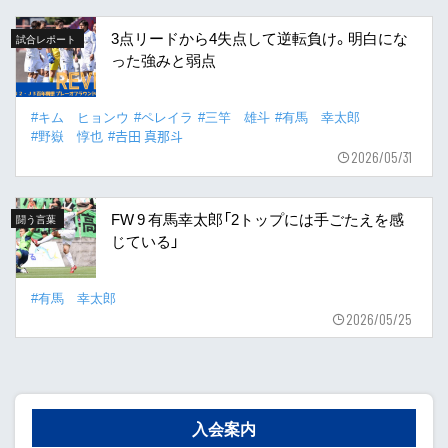
3点リードから4失点して逆転負け。明白にな
試合レポート
った強みと弱点
#キム ヒョンウ
#ペレイラ
#三竿 雄斗
#有馬 幸太郎
#野嶽 惇也
#𠮷田 真那斗
2026/05/31
FW 9 有馬幸太郎「2トップには手ごたえを感
闘う言葉
じている」
#有馬 幸太郎
2026/05/25
入会案内