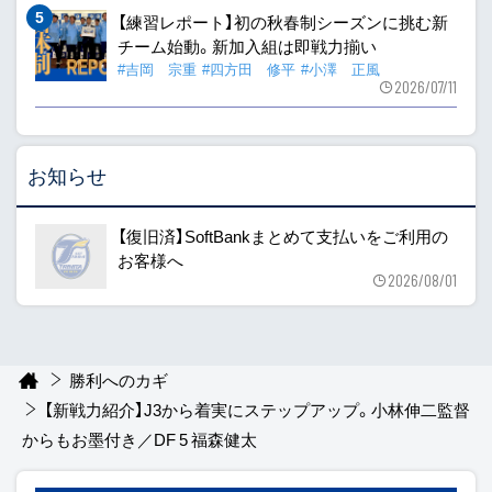
【練習レポート】初の秋春制シーズンに挑む新
チーム始動。新加入組は即戦力揃い
#吉岡 宗重
#四方田 修平
#小澤 正風
2026/07/11
お知らせ
【復旧済】SoftBankまとめて支払いをご利用の
お客様へ
2026/08/01
勝利へのカギ
【新戦力紹介】J3から着実にステップアップ。小林伸二監督
からもお墨付き／DF 5 福森健太