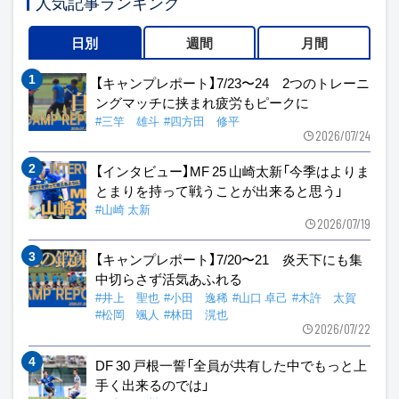
人気記事ランキング
日別
週間
月間
【キャンプレポート】7/23〜24 2つのトレーニ
ングマッチに挟まれ疲労もピークに
#三竿 雄斗
#四方田 修平
2026/07/24
【インタビュー】MF 25 山崎太新「今季はよりま
とまりを持って戦うことが出来ると思う」
#山崎 太新
2026/07/19
【キャンプレポート】7/20〜21 炎天下にも集
中切らさず活気あふれる
#井上 聖也
#小田 逸稀
#山口 卓己
#木許 太賀
#松岡 颯人
#林田 滉也
2026/07/22
DF 30 戸根一誓「全員が共有した中でもっと上
手く出来るのでは」