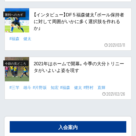
【インタビュー】DF 5 福森健太「ボール保持者
勝利へのカギ
に対して周囲がいかに多く選択肢を作れる
か」
#福森 健太
2021/03/11
2021年はホームで開幕。今季の大分トリニー
今節の見どころ
タがいよいよ姿を現す
#三竿 雄斗
#片野坂 知宏
#福森 健太
#野村 直輝
2021/02/26
入会案内