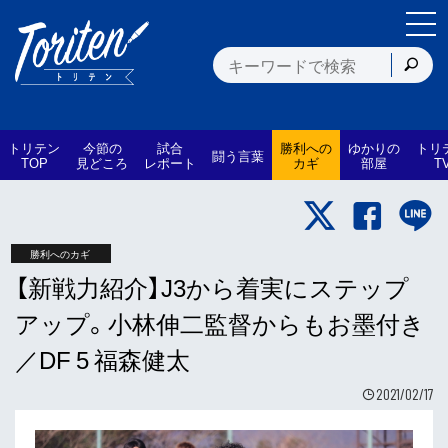
トリテン
今節の
試合
勝利への
ゆかりの
トリ
闘う言葉
TOP
見どころ
レポート
カギ
部屋
T
勝利へのカギ
【新戦力紹介】J3から着実にステップ
アップ。小林伸二監督からもお墨付き
／DF 5 福森健太
2021/02/17