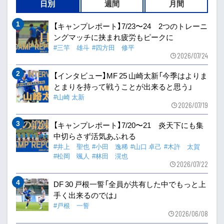
日別
週間
月間
【キャンプレポート】7/23〜24 2つのトレーニ
ングマッチに挟まれ疲労もピークに
#三竿 雄斗
#四方田 修平
2026/07/24
【インタビュー】MF 25 山崎太新「今季はよりま
とまりを持って戦うことが出来ると思う」
#山崎 太新
2026/07/19
【キャンプレポート】7/20〜21 炎天下にも集
中切らさず活気あふれる
#井上 聖也
#小田 逸稀
#山口 卓己
#木許 太賀
#松岡 颯人
#林田 滉也
2026/07/22
DF 30 戸根一誓「全員が共有した中でもっと上
手く出来るのでは」
#戸根 一誓
2026/06/08