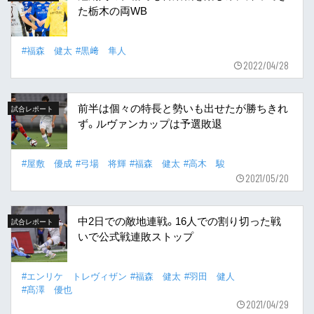
た栃木の両WB
#福森 健太
#黒﨑 隼人
2022/04/28
前半は個々の特長と勢いも出せたが勝ちきれ
試合レポート
ず。ルヴァンカップは予選敗退
#屋敷 優成
#弓場 将輝
#福森 健太
#高木 駿
2021/05/20
中2日での敵地連戦。16人での割り切った戦
試合レポート
いで公式戦連敗ストップ
#エンリケ トレヴィザン
#福森 健太
#羽田 健人
#髙澤 優也
2021/04/29