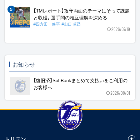
【TMレポート】攻守両面のテーマにそって課題
と収穫。選手間の相互理解を深める
#四方田 修平
#山口 卓己
2026/07/19
お知らせ
【復旧済】SoftBankまとめて支払いをご利用の
お客様へ
2026/08/01
トリテン