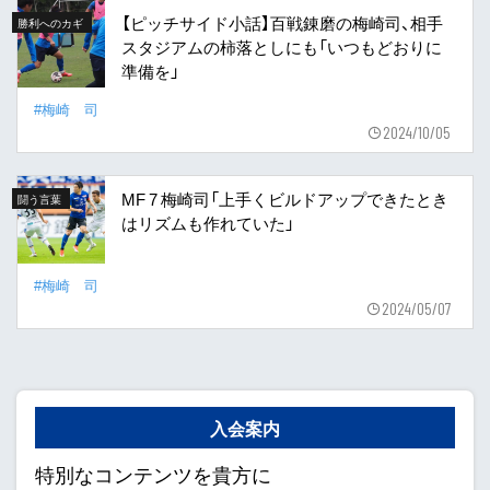
【ピッチサイド小話】百戦錬磨の梅崎司、相手
勝利へのカギ
スタジアムの柿落としにも「いつもどおりに
準備を」
#梅崎 司
2024/10/05
MF 7 梅崎司「上手くビルドアップできたとき
闘う言葉
はリズムも作れていた」
#梅崎 司
2024/05/07
入会案内
特別なコンテンツを貴方に