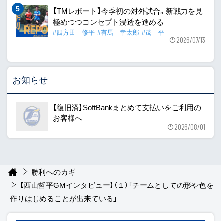
【TMレポート】今季初の対外試合。新戦力を見
極めつつコンセプト浸透を進める
#四方田 修平
#有馬 幸太郎
#茂 平
2026/07/13
お知らせ
【復旧済】SoftBankまとめて支払いをご利用の
お客様へ
2026/08/01
勝利へのカギ
【西山哲平GMインタビュー】（１）「チームとしての形や色を
作りはじめることが出来ている」