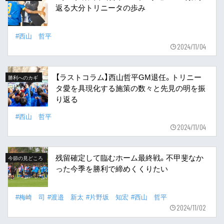
返る大分トリニータの歩み
#西山 哲平
2024/11/04
【ラストコラム】西山哲平GM退任。トリニー
勝利へのカギ
タ愛を具現化する施策の数々と先見の明を振
り返る
#西山 哲平
2024/11/04
残留確定して臨むホーム最終戦。不甲斐なか
今節の見どころ
った今季を勝利で締めくくりたい
#梅崎 司
#渡邉 新太
#片野坂 知宏
#西山 哲平
2024/11/02