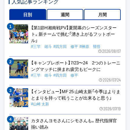
人気記事ランキング
日別
週間
月間
【第1節H湘南戦PV】夏開幕のシーズンスター
ト。新チームで挑む「湧き上がるフットボー
ル」
#三竿 雄斗
#四方田 修平
#榊原 彗悟
2026/08/07
【キャンプレポート】7/23〜24 2つのトレーニ
ングマッチに挟まれ疲労もピークに
#三竿 雄斗
#四方田 修平
2026/07/24
【インタビュー】MF 25 山崎太新「今季はよりま
とまりを持って戦うことが出来ると思う」
#山崎 太新
2026/07/19
カタさんヨモさんにシモさんも。歴代指揮官
揃い踏み