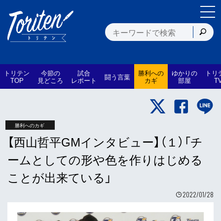
トリテン
今節の
試合
勝利への
ゆかりの
トリ
闘う言葉
TOP
見どころ
レポート
カギ
部屋
T
勝利へのカギ
【西山哲平GMインタビュー】（１）「チ
ームとしての形や色を作りはじめる
ことが出来ている」
2022/01/28