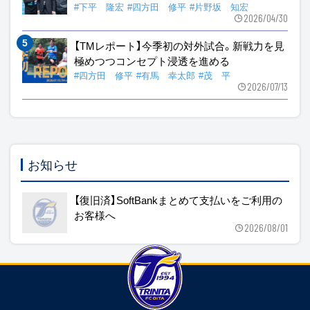
#下平 隆宏
#四方田 修平
#片野坂 知宏
2026/04/30
【TMレポート】今季初の対外試合。新戦力を見
極めつつコンセプト浸透を進める
#四方田 修平
#有馬 幸太郎
#茂 平
2026/07/13
お知らせ
【復旧済】SoftBankまとめて支払いをご利用の
お客様へ
2026/08/01