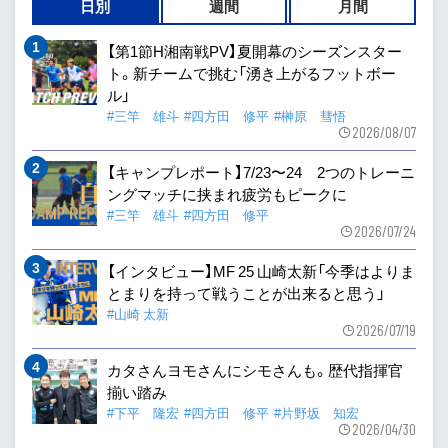
日別
週間
月間
【第1節H湘南戦PV】夏開幕のシーズンスター
ト。新チームで挑む「湧き上がるフットボー
ル」
#三竿 雄斗
#四方田 修平
#榊原 彗悟
2026/08/07
【キャンプレポート】7/23〜24 2つのトレーニ
ングマッチに挟まれ疲労もピークに
#三竿 雄斗
#四方田 修平
2026/07/24
【インタビュー】MF 25 山崎太新「今季はよりま
とまりを持って戦うことが出来ると思う」
#山崎 太新
2026/07/19
カタさんヨモさんにシモさんも。歴代指揮官
揃い踏み
#下平 隆宏
#四方田 修平
#片野坂 知宏
2026/04/30