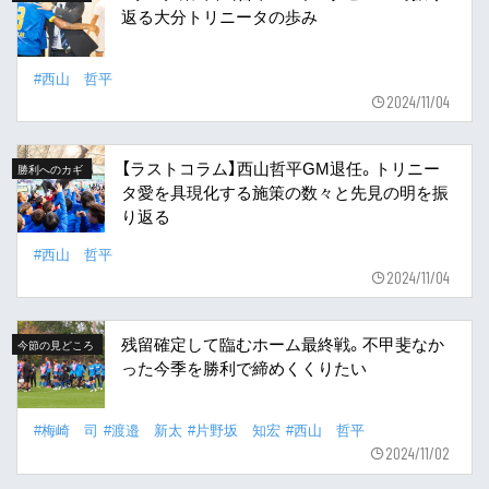
返る大分トリニータの歩み
#西山 哲平
2024/11/04
【ラストコラム】西山哲平GM退任。トリニー
勝利へのカギ
タ愛を具現化する施策の数々と先見の明を振
り返る
#西山 哲平
2024/11/04
残留確定して臨むホーム最終戦。不甲斐なか
今節の見どころ
った今季を勝利で締めくくりたい
#梅崎 司
#渡邉 新太
#片野坂 知宏
#西山 哲平
2024/11/02