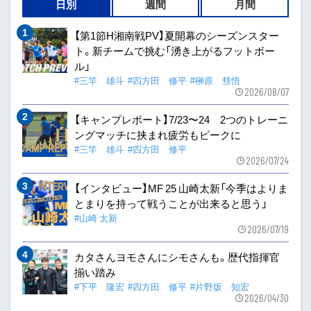
日別
週間
月間
【第1節H湘南戦PV】夏開幕のシーズンスター
ト。新チームで挑む「湧き上がるフットボー
ル」
#三竿 雄斗
#四方田 修平
#榊原 彗悟
2026/08/07
【キャンプレポート】7/23〜24 2つのトレーニ
ングマッチに挟まれ疲労もピークに
#三竿 雄斗
#四方田 修平
2026/07/24
【インタビュー】MF 25 山崎太新「今季はよりま
とまりを持って戦うことが出来ると思う」
#山崎 太新
2026/07/19
カタさんヨモさんにシモさんも。歴代指揮官
揃い踏み
#下平 隆宏
#四方田 修平
#片野坂 知宏
2026/04/30