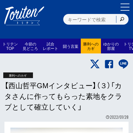
トリテン
今節の
試合
勝利への
ゆかりの
トリ
闘う言葉
TOP
見どころ
レポート
カギ
部屋
T
勝利へのカギ
【西山哲平GMインタビュー】（３）「カ
タさんに作ってもらった素地をクラ
ブとして確立していく」
2022/01/28