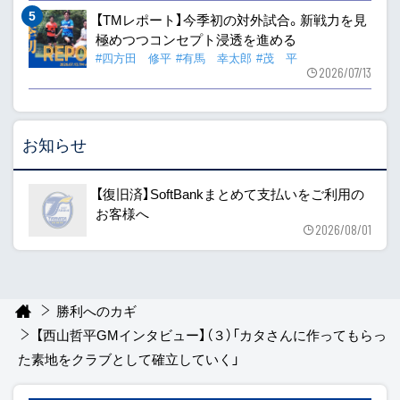
【TMレポート】今季初の対外試合。新戦力を見
極めつつコンセプト浸透を進める
#四方田 修平
#有馬 幸太郎
#茂 平
2026/07/13
お知らせ
【復旧済】SoftBankまとめて支払いをご利用の
お客様へ
2026/08/01
勝利へのカギ
【西山哲平GMインタビュー】（３）「カタさんに作ってもらっ
た素地をクラブとして確立していく」