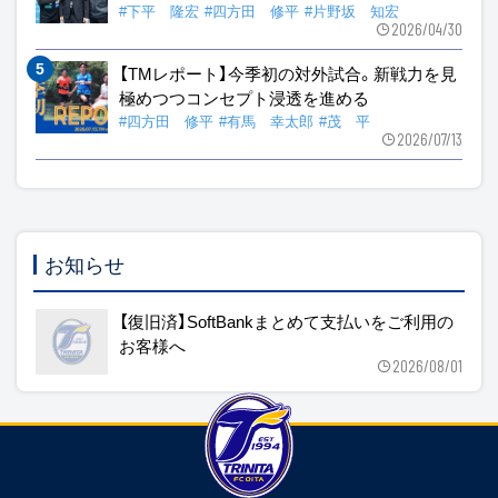
#下平 隆宏
#四方田 修平
#片野坂 知宏
2026/04/30
【TMレポート】今季初の対外試合。新戦力を見
極めつつコンセプト浸透を進める
#四方田 修平
#有馬 幸太郎
#茂 平
2026/07/13
お知らせ
【復旧済】SoftBankまとめて支払いをご利用の
お客様へ
2026/08/01