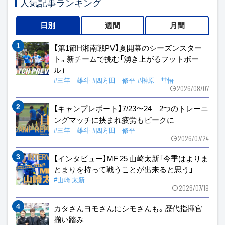
人気記事ランキング
日別
週間
月間
【第1節H湘南戦PV】夏開幕のシーズンスター
ト。新チームで挑む「湧き上がるフットボー
ル」
#三竿 雄斗
#四方田 修平
#榊原 彗悟
2026/08/07
【キャンプレポート】7/23〜24 2つのトレーニ
ングマッチに挟まれ疲労もピークに
#三竿 雄斗
#四方田 修平
2026/07/24
【インタビュー】MF 25 山崎太新「今季はよりま
とまりを持って戦うことが出来ると思う」
#山崎 太新
2026/07/19
カタさんヨモさんにシモさんも。歴代指揮官
揃い踏み