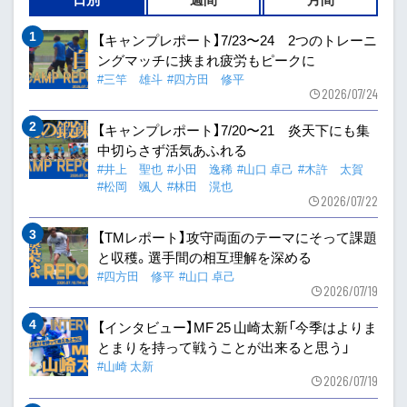
【キャンプレポート】7/23〜24 2つのトレーニ
ングマッチに挟まれ疲労もピークに
#三竿 雄斗
#四方田 修平
2026/07/24
【キャンプレポート】7/20〜21 炎天下にも集
中切らさず活気あふれる
#井上 聖也
#小田 逸稀
#山口 卓己
#木許 太賀
#松岡 颯人
#林田 滉也
2026/07/22
【TMレポート】攻守両面のテーマにそって課題
と収穫。選手間の相互理解を深める
#四方田 修平
#山口 卓己
2026/07/19
【インタビュー】MF 25 山崎太新「今季はよりま
とまりを持って戦うことが出来ると思う」
#山崎 太新
2026/07/19