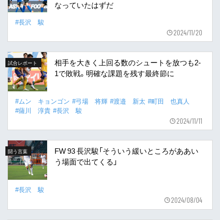
なっていたはずだ
#長沢 駿
2024/11/20
相手を大きく上回る数のシュートを放つも2-
試合レポート
1で敗戦。明確な課題を残す最終節に
#ムン キョンゴン
#弓場 将輝
#渡邉 新太
#町田 也真人
#薩川 淳貴
#長沢 駿
2024/11/11
FW 93 長沢駿「そういう緩いところがああい
闘う言葉
う場面で出てくる」
#長沢 駿
2024/08/04