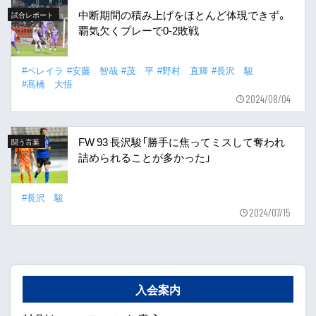
中断期間の積み上げをほとんど体現できず。
試合レポート
覇気欠くプレーで0-2敗戦
#ペレイラ
#安藤 智哉
#茂 平
#野村 直輝
#長沢 駿
#髙橋 大悟
2024/08/04
FW 93 長沢駿「勝手に焦ってミスして奪われ
闘う言葉
詰められることが多かった」
#長沢 駿
2024/07/15
入会案内