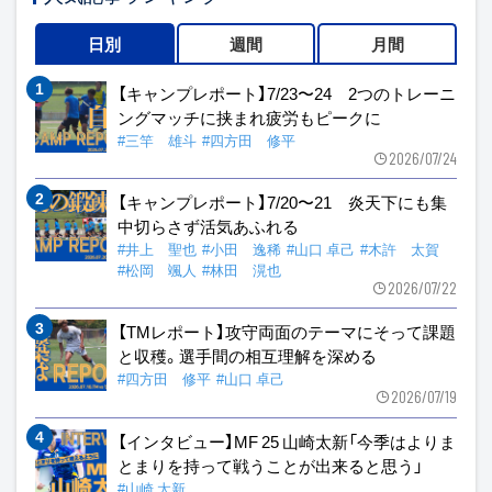
日別
週間
月間
【キャンプレポート】7/23〜24 2つのトレーニ
ングマッチに挟まれ疲労もピークに
#三竿 雄斗
#四方田 修平
2026/07/24
【キャンプレポート】7/20〜21 炎天下にも集
中切らさず活気あふれる
#井上 聖也
#小田 逸稀
#山口 卓己
#木許 太賀
#松岡 颯人
#林田 滉也
2026/07/22
【TMレポート】攻守両面のテーマにそって課題
と収穫。選手間の相互理解を深める
#四方田 修平
#山口 卓己
2026/07/19
【インタビュー】MF 25 山崎太新「今季はよりま
とまりを持って戦うことが出来ると思う」
#山崎 太新