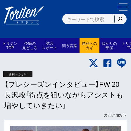
トリテン
今節の
試合
勝利への
ゆかりの
トリ
闘う言葉
TOP
見どころ
レポート
カギ
部屋
T
勝利へのカギ
【プレシーズンインタビュー】FW 20
長沢駿「得点を狙いながらアシストも
増やしていきたい」
2023/02/08