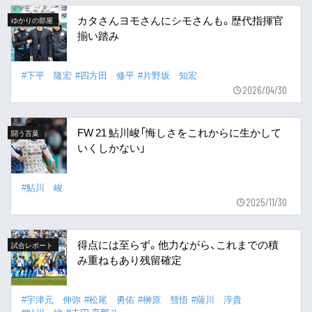
カタさんヨモさんにシモさんも。歴代指揮官
ゆかりの部屋
揃い踏み
#下平 隆宏
#四方田 修平
#片野坂 知宏
2026/04/30
FW 21 鮎川峻「悔しさをこれからに生かして
闘う言葉
いくしかない」
#鮎川 峻
2025/11/30
得点には至らず。他力ながら、これまでの積
試合レポート
み重ねもあり残留確定
#宇津元 伸弥
#松尾 勇佑
#榊原 彗悟
#薩川 淳貴