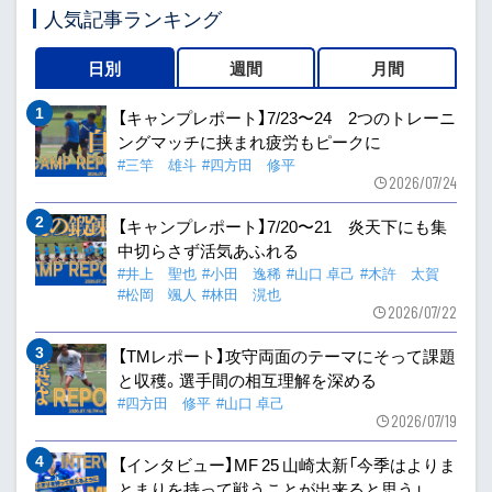
人気記事ランキング
日別
週間
月間
【キャンプレポート】7/23〜24 2つのトレーニ
ングマッチに挟まれ疲労もピークに
#三竿 雄斗
#四方田 修平
2026/07/24
【キャンプレポート】7/20〜21 炎天下にも集
中切らさず活気あふれる
#井上 聖也
#小田 逸稀
#山口 卓己
#木許 太賀
#松岡 颯人
#林田 滉也
2026/07/22
【TMレポート】攻守両面のテーマにそって課題
と収穫。選手間の相互理解を深める
#四方田 修平
#山口 卓己
2026/07/19
【インタビュー】MF 25 山崎太新「今季はよりま
とまりを持って戦うことが出来ると思う」