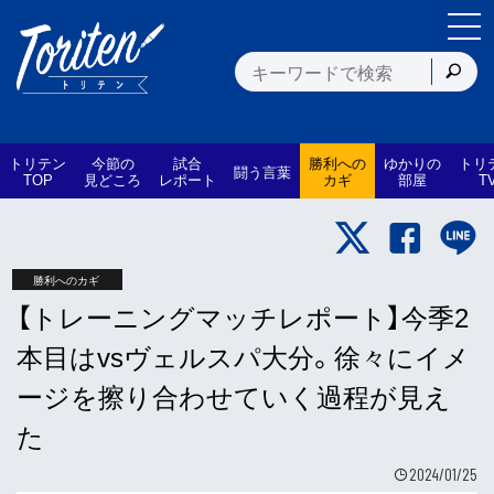
トリテン
今節の
試合
勝利への
ゆかりの
トリ
闘う言葉
TOP
見どころ
レポート
カギ
部屋
T
勝利へのカギ
【トレーニングマッチレポート】今季2
本目はvsヴェルスパ大分。徐々にイメ
ージを擦り合わせていく過程が見え
た
2024/01/25