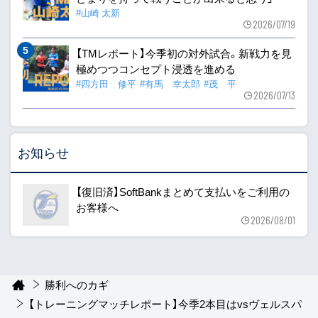
#山崎 太新
2026/07/19
【TMレポート】今季初の対外試合。新戦力を見
極めつつコンセプト浸透を進める
#四方田 修平
#有馬 幸太郎
#茂 平
2026/07/13
お知らせ
【復旧済】SoftBankまとめて支払いをご利用の
お客様へ
2026/08/01
勝利へのカギ
【トレーニングマッチレポート】今季2本目はvsヴェルスパ