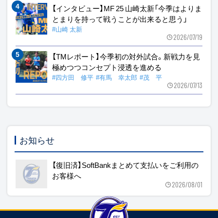
【インタビュー】MF 25 山崎太新「今季はよりま
とまりを持って戦うことが出来ると思う」
#山崎 太新
2026/07/19
【TMレポート】今季初の対外試合。新戦力を見
極めつつコンセプト浸透を進める
#四方田 修平
#有馬 幸太郎
#茂 平
2026/07/13
お知らせ
【復旧済】SoftBankまとめて支払いをご利用の
お客様へ
2026/08/01