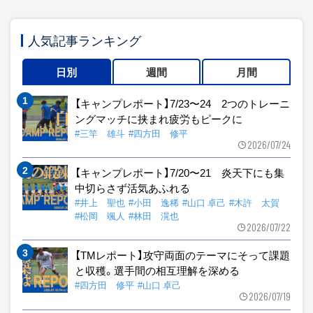
人気記事ランキング
日別
週間
月間
【キャンプレポート】7/23〜24 2つのトレーニ
ングマッチに挟まれ疲労もピークに
#三竿 雄斗
#四方田 修平
2026/07/24
【キャンプレポート】7/20〜21 炎天下にも集
中切らさず活気あふれる
#井上 聖也
#小田 逸稀
#山口 卓己
#木許 太賀
#松岡 颯人
#林田 滉也
2026/07/22
【TMレポート】攻守両面のテーマにそって課題
と収穫。選手間の相互理解を深める
#四方田 修平
#山口 卓己
2026/07/19