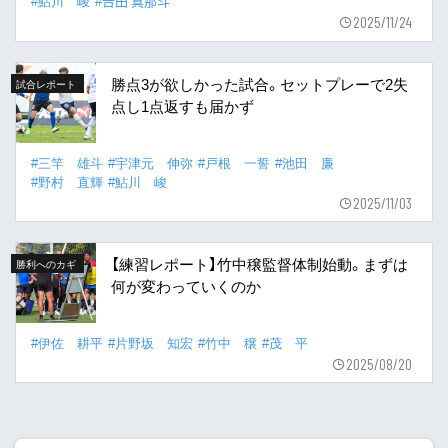
#鮎川 峻
#𠮷田 真那斗
2025/11/24
勝点3が欲しかった試合。セットプレーで2失
試合レポート
点し1点返すも届かず
#三竿 雄斗
#宇津元 伸弥
#戸根 一誓
#池田 廉
#野村 直輝
#鮎川 峻
2025/11/03
【練習レポート】竹中穣監督体制始動。まずは
勝利へのカギ
何が変わっていくのか
#伊佐 耕平
#片野坂 知宏
#竹中 穣
#茂 平
2025/08/20