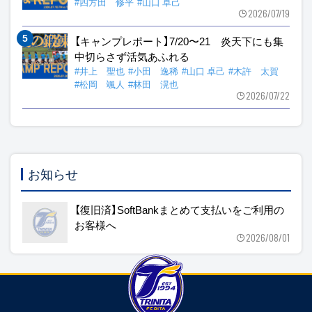
#四方田 修平
#山口 卓己
2026/07/19
【キャンプレポート】7/20〜21 炎天下にも集
中切らさず活気あふれる
#井上 聖也
#小田 逸稀
#山口 卓己
#木許 太賀
#松岡 颯人
#林田 滉也
2026/07/22
お知らせ
【復旧済】SoftBankまとめて支払いをご利用の
お客様へ
2026/08/01