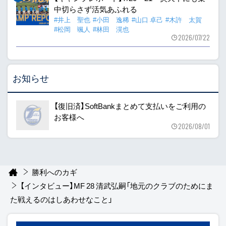
中切らさず活気あふれる
#井上 聖也
#小田 逸稀
#山口 卓己
#木許 太賀
#松岡 颯人
#林田 滉也
2026/07/22
お知らせ
【復旧済】SoftBankまとめて支払いをご利用の
お客様へ
2026/08/01
勝利へのカギ
【インタビュー】MF 28 清武弘嗣「地元のクラブのためにま
た戦えるのはしあわせなこと」