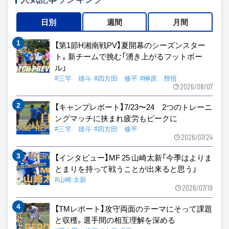
日別
週間
月間
【第1節H湘南戦PV】夏開幕のシーズンスター
ト。新チームで挑む「湧き上がるフットボー
ル」
#三竿 雄斗
#四方田 修平
#榊原 彗悟
2026/08/07
【キャンプレポート】7/23〜24 2つのトレーニ
ングマッチに挟まれ疲労もピークに
#三竿 雄斗
#四方田 修平
2026/07/24
【インタビュー】MF 25 山崎太新「今季はよりま
とまりを持って戦うことが出来ると思う」
#山崎 太新
2026/07/19
【TMレポート】攻守両面のテーマにそって課題
と収穫。選手間の相互理解を深める