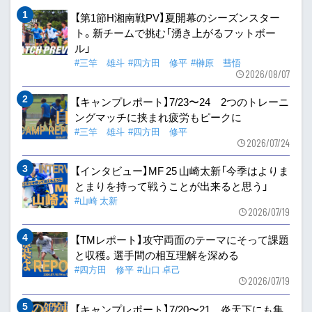
【第1節H湘南戦PV】夏開幕のシーズンスター
ト。新チームで挑む「湧き上がるフットボー
ル」
#三竿 雄斗
#四方田 修平
#榊原 彗悟
2026/08/07
【キャンプレポート】7/23〜24 2つのトレーニ
ングマッチに挟まれ疲労もピークに
#三竿 雄斗
#四方田 修平
2026/07/24
【インタビュー】MF 25 山崎太新「今季はよりま
とまりを持って戦うことが出来ると思う」
#山崎 太新
2026/07/19
【TMレポート】攻守両面のテーマにそって課題
と収穫。選手間の相互理解を深める
#四方田 修平
#山口 卓己
2026/07/19
【キャンプレポート】7/20〜21 炎天下にも集