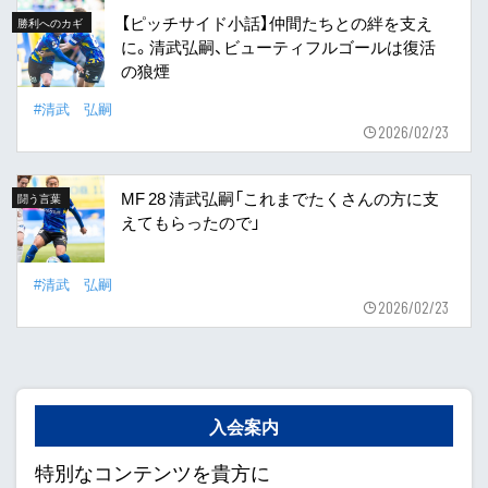
【ピッチサイド小話】仲間たちとの絆を支え
勝利へのカギ
に。清武弘嗣、ビューティフルゴールは復活
の狼煙
#清武 弘嗣
2026/02/23
MF 28 清武弘嗣「これまでたくさんの方に支
闘う言葉
えてもらったので」
#清武 弘嗣
2026/02/23
入会案内
特別なコンテンツを貴方に