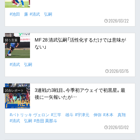
#池田 廉
#清武 弘嗣
2026/03/22
MF 28 清武弘嗣「活性化するだけでは意味が
闘う言葉
ない」
#清武 弘嗣
2026/03/15
3連戦の3戦目、今季初アウェイで初黒星。最
試合レポート
後に一矢報いたが…
#パトリッキ ヴェロン
#三竿 雄斗
#宇津元 伸弥
#木本 真翔
#清武 弘嗣
#𠮷田 真那斗
2026/03/02