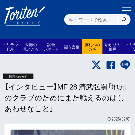
トリテン
今節の
試合
勝利への
ゆかりの
トリ
闘う言葉
TOP
見どころ
レポート
カギ
部屋
T
勝利へのカギ
【インタビュー】MF 28 清武弘嗣「地元
のクラブのためにまた戦えるのはし
あわせなこと」
2025/02/01