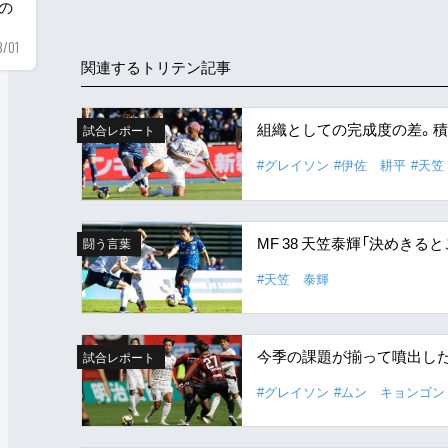
用の
8/01
関連するトリテン記事
組織としての完成度の差。積
試合レポート
#グレイソン
#伊佐 耕平
#天笠
MF 38 天笠泰輝「決めき
闘う言葉
#天笠 泰輝
今季の課題が揃って噴出し
試合レポート
#グレイソン
#ムン キョンゴン