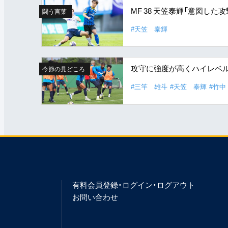
MF 38 天笠泰輝「意図し
闘う言葉
#天笠 泰輝
攻守に強度が高くハイレベ
今節の見どころ
#三竿 雄斗
#天笠 泰輝
#竹中
有料会員登録・ログイン・ログアウト
お問い合わせ