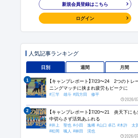
新規会員登録はこちら
ログイン
人気記事ランキング
日別
週間
月間
【キャンプレポート】7/23〜24 2つのトレ
ニングマッチに挟まれ疲労もピークに
#三竿 雄斗
#四方田 修平
2026/0
【キャンプレポート】7/20〜21 炎天下に
中切らさず活気あふれる
#井上 聖也
#小田 逸稀
#山口 卓己
#木許 太
#松岡 颯人
#林田 滉也
2026/0