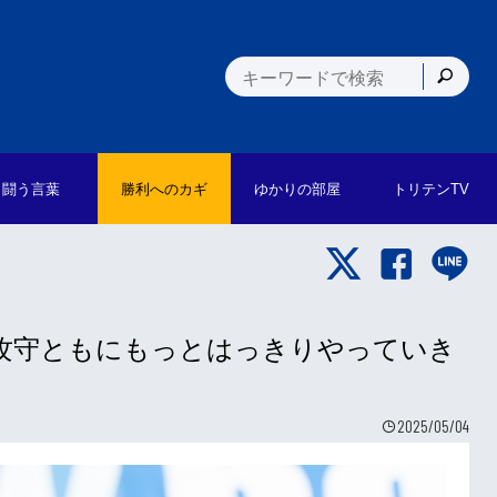
闘う言葉
勝利への
カギ
ゆかりの
部屋
トリテン
TV
泰輝「攻守ともにもっとはっきりやっていき
2025/05/04