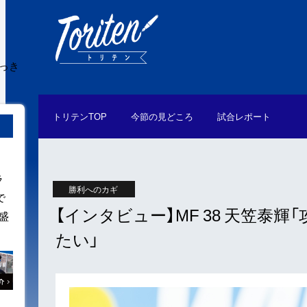
はっき
トリテン
TOP
今節の
見どころ
試合
レポート
ラ
勝利へのカギ
で
【インタビュー】MF 38 天笠
盛
たい」