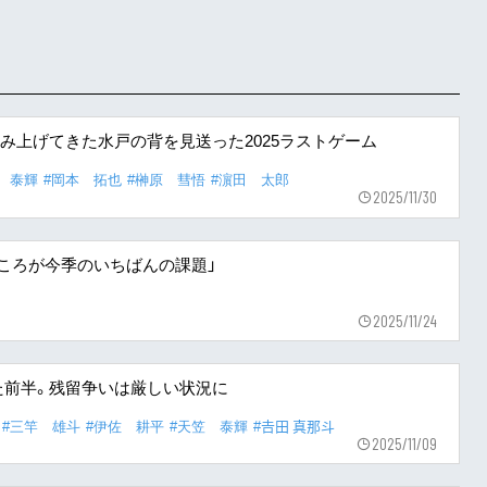
み上げてきた水戸の背を見送った2025ラストゲーム
 泰輝
#岡本 拓也
#榊原 彗悟
#濵田 太郎
2025/11/30
るところが今季のいちばんの課題」
2025/11/24
た前半。残留争いは厳しい状況に
#三竿 雄斗
#伊佐 耕平
#天笠 泰輝
#𠮷田 真那斗
2025/11/09