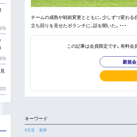
課
チームの成熟や戦術変更とともに、少しずつ変わる
立ち回りを見せたボランチに、話を聞いた。・・・
7/19
り
この記事は会員限定です。有料会
」
7/19
新規会
を見
7/13
キーワード
#天笠 泰輝