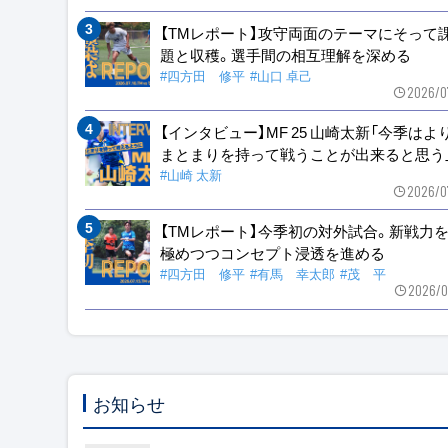
【TMレポート】攻守両面のテーマにそって
題と収穫。選手間の相互理解を深める
#四方田 修平
#山口 卓己
2026/0
【インタビュー】MF 25 山崎太新「今季はよ
まとまりを持って戦うことが出来ると思う
#山崎 太新
2026/0
【TMレポート】今季初の対外試合。新戦力
極めつつコンセプト浸透を進める
#四方田 修平
#有馬 幸太郎
#茂 平
2026/0
お知らせ