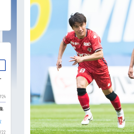
ー
7/24
も集
賀
7/22