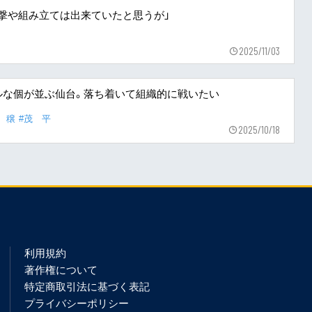
た攻撃や組み立ては出来ていたと思うが」
2025/11/03
ルな個が並ぶ仙台。落ち着いて組織的に戦いたい
 穣
#茂 平
2025/10/18
利用規約
著作権について
特定商取引法に基づく表記
プライバシーポリシー