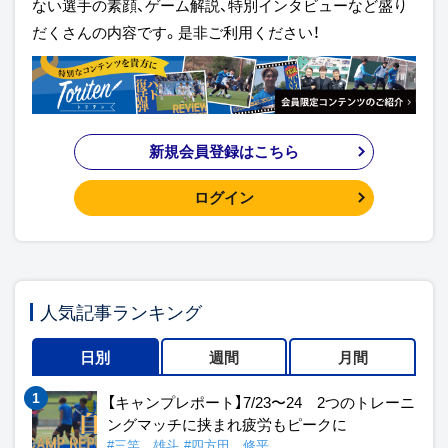
ない選手の素顔、ゲーム解説、特別インタビューなど盛り
だくさんの内容です。是非ご利用ください！
新規会員登録はこちら
ログイン
人気記事ランキング
日別
週間
月間
【キャンプレポート】7/23〜24 2つのトレーニ
ングマッチに挟まれ疲労もピークに
#三竿 雄斗
#四方田 修平