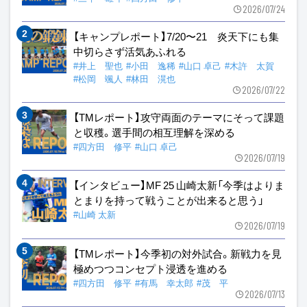
2026/07/24
【キャンプレポート】7/20〜21 炎天下にも集
中切らさず活気あふれる
#井上 聖也
#小田 逸稀
#山口 卓己
#木許 太賀
#松岡 颯人
#林田 滉也
2026/07/22
【TMレポート】攻守両面のテーマにそって課題
と収穫。選手間の相互理解を深める
#四方田 修平
#山口 卓己
2026/07/19
【インタビュー】MF 25 山崎太新「今季はよりま
とまりを持って戦うことが出来ると思う」
#山崎 太新
2026/07/19
【TMレポート】今季初の対外試合。新戦力を見
極めつつコンセプト浸透を進める
#四方田 修平
#有馬 幸太郎
#茂 平
2026/07/13