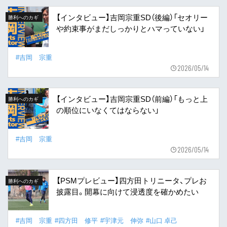
【インタビュー】吉岡宗重SD（後編）「セオリー
勝利へのカギ
や約束事がまだしっかりとハマっていない」
#吉岡 宗重
2026/05/14
【インタビュー】吉岡宗重SD（前編）「もっと上
勝利へのカギ
の順位にいなくてはならない」
#吉岡 宗重
2026/05/14
【PSMプレビュー】四方田トリニータ、プレお
勝利へのカギ
披露目。開幕に向けて浸透度を確かめたい
#吉岡 宗重
#四方田 修平
#宇津元 伸弥
#山口 卓己