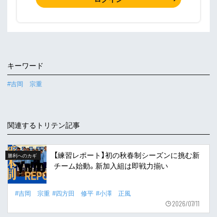
キーワード
#吉岡 宗重
関連するトリテン記事
【練習レポート】初の秋春制シーズンに挑む新
勝利へのカギ
チーム始動。新加入組は即戦力揃い
#吉岡 宗重
#四方田 修平
#小澤 正風
2026/07/11