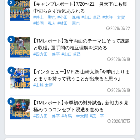
【キャンプレポート】7/20〜21 炎天下にも集
中切らさず活気あふれる
#井上 聖也
#小田 逸稀
#山口 卓己
#木許 太賀
#松岡 颯人
#林田 滉也
2026/07/22
【TMレポート】攻守両面のテーマにそって課題
と収穫。選手間の相互理解を深める
#四方田 修平
#山口 卓己
2026/07/19
【インタビュー】MF 25 山崎太新「今季はよりま
とまりを持って戦うことが出来ると思う」
#山崎 太新
2026/07/19
【TMレポート】今季初の対外試合。新戦力を見
極めつつコンセプト浸透を進める
#四方田 修平
#有馬 幸太郎
#茂 平
2026/07/13