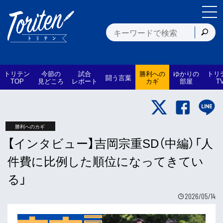
トリテン
今節の
試合
勝利への
ゆかりの
トリ
闘う言葉
TOP
見どころ
レポート
カギ
部屋
T
勝利へのカギ
【インタビュー】吉岡宗重SD（中編）「人
件費に比例した順位になってきてい
る」
2026/05/14