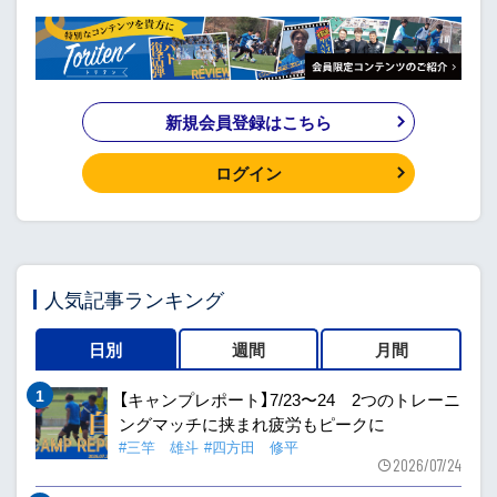
新規会員登録はこちら
ログイン
人気記事ランキング
日別
週間
月間
【キャンプレポート】7/23〜24 2つのトレーニ
ングマッチに挟まれ疲労もピークに
#三竿 雄斗
#四方田 修平
2026/07/24