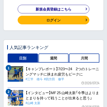
新規会員登録はこちら
ログイン
人気記事ランキング
日別
週間
月間
【キャンプレポート】7/23〜24 2つのトレーニ
ングマッチに挟まれ疲労もピークに
#三竿 雄斗
#四方田 修平
2026/07/24
【インタビュー】MF 25 山崎太新「今季はよりま
とまりを持って戦うことが出来ると思う」
#山崎 太新
2026/07/19