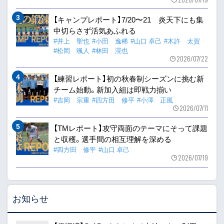
【キャンプレポート】7/20〜21 炎天下にも集
中切らさず活気あふれる
#井上 聖也
#小田 逸稀
#山口 卓己
#木許 太賀
#松岡 颯人
#林田 滉也
2026/07/22
【練習レポート】初の秋春制シーズンに挑む新
チーム始動。新加入組は即戦力揃い
#吉岡 宗重
#四方田 修平
#小澤 正風
2026/07/11
【TMレポート】攻守両面のテーマにそって課題
と収穫。選手間の相互理解を深める
#四方田 修平
#山口 卓己
2026/07/19
お知らせ