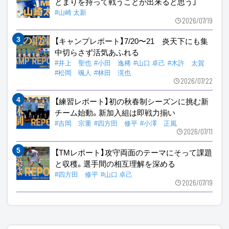
とまりを持って戦うことが出来ると思う」
#山崎 太新
2026/07/19
【キャンプレポート】7/20〜21 炎天下にも集
中切らさず活気あふれる
#井上 聖也
#小田 逸稀
#山口 卓己
#木許 太賀
#松岡 颯人
#林田 滉也
2026/07/22
【練習レポート】初の秋春制シーズンに挑む新
チーム始動。新加入組は即戦力揃い
#吉岡 宗重
#四方田 修平
#小澤 正風
2026/07/11
【TMレポート】攻守両面のテーマにそって課題
と収穫。選手間の相互理解を深める
#四方田 修平
#山口 卓己
2026/07/19