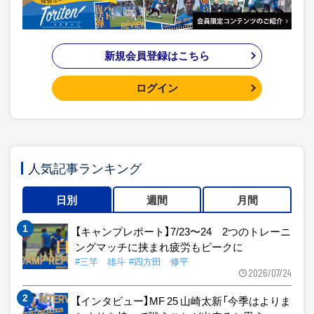
新規会員登録はこちら
ログイン
人気記事ランキング
日別
週間
月間
【キャンプレポート】7/23〜24 2つのトレーニ
ングマッチに挟まれ疲労もピークに
#三竿 雄斗
#四方田 修平
2026/07/24
【インタビュー】MF 25 山崎太新「今季はよりま