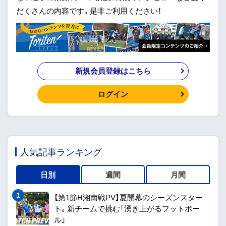
だくさんの内容です。是非ご利用ください！
新規会員登録はこちら
ログイン
人気記事ランキング
日別
週間
月間
【第1節H湘南戦PV】夏開幕のシーズンスター
ト。新チームで挑む「湧き上がるフットボー
ル」