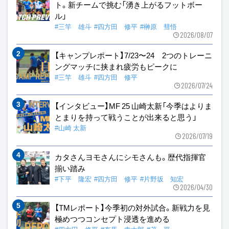
ト。新チームで挑む「湧き上がるフットボー
ル」
#三竿 雄斗
#四方田 修平
#榊原 彗悟
2026/08/07
【キャンプレポート】7/23〜24 2つのトレーニ
ングマッチに挟まれ疲労もピークに
#三竿 雄斗
#四方田 修平
2026/07/24
【インタビュー】MF 25 山崎太新「今季はよりま
とまりを持って戦うことが出来ると思う」
#山崎 太新
2026/07/19
カタさんヨモさんにシモさんも。歴代指揮官
揃い踏み
#下平 隆宏
#四方田 修平
#片野坂 知宏
2026/04/30
【TMレポート】今季初の対外試合。新戦力を見
極めつつコンセプト浸透を進める