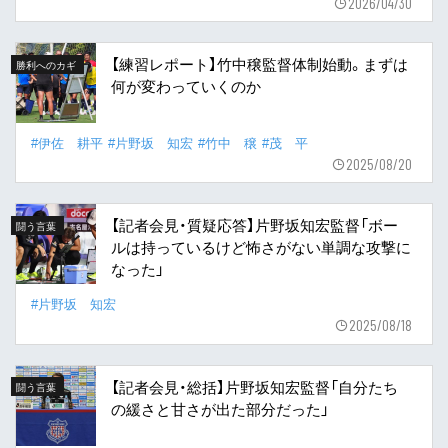
2026/04/30
【練習レポート】竹中穣監督体制始動。まずは
勝利へのカギ
何が変わっていくのか
#伊佐 耕平
#片野坂 知宏
#竹中 穣
#茂 平
2025/08/20
【記者会見・質疑応答】片野坂知宏監督「ボー
闘う言葉
ルは持っているけど怖さがない単調な攻撃に
なった」
#片野坂 知宏
2025/08/18
【記者会見・総括】片野坂知宏監督「自分たち
闘う言葉
の緩さと甘さが出た部分だった」