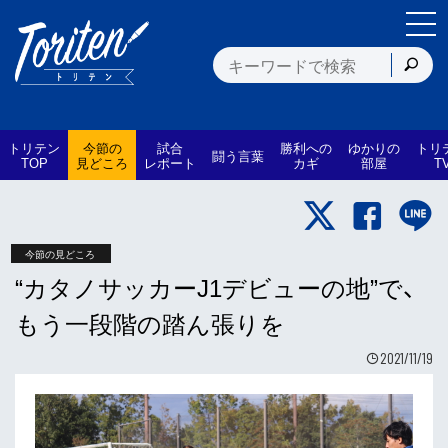
トリテン
今節の
試合
勝利への
ゆかりの
トリ
闘う言葉
TOP
見どころ
レポート
カギ
部屋
T
今節の見どころ
“カタノサッカーJ1デビューの地”で、
もう一段階の踏ん張りを
2021/11/19