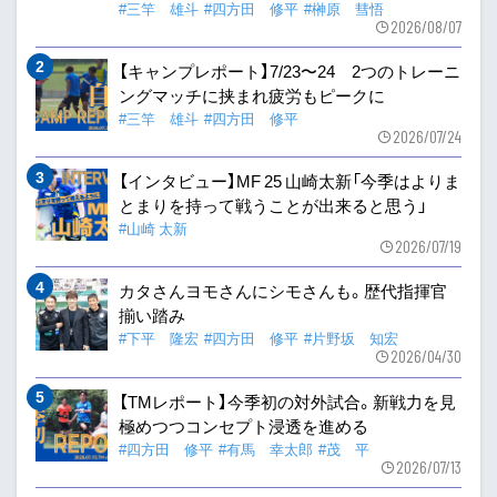
#三竿 雄斗
#四方田 修平
#榊原 彗悟
2026/08/07
【キャンプレポート】7/23〜24 2つのトレーニ
ングマッチに挟まれ疲労もピークに
#三竿 雄斗
#四方田 修平
2026/07/24
【インタビュー】MF 25 山崎太新「今季はよりま
とまりを持って戦うことが出来ると思う」
#山崎 太新
2026/07/19
カタさんヨモさんにシモさんも。歴代指揮官
揃い踏み
#下平 隆宏
#四方田 修平
#片野坂 知宏
2026/04/30
【TMレポート】今季初の対外試合。新戦力を見
極めつつコンセプト浸透を進める
#四方田 修平
#有馬 幸太郎
#茂 平
2026/07/13