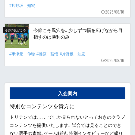
#片野坂 知宏
2025/08/18
今節こそ風穴を。少しずつ幅を広げながら目
今節の見どころ
指すのは勝利のみ
#宇津元 伸弥
#榊原 彗悟
#片野坂 知宏
2025/08/16
入会案内
特別なコンテンツを貴方に
トリテンでは、ここでしか見られないとっておきのクラブ
コンテンツを提供いたします。試合では見ることのでき
ない選手の素顔、ゲーム解説、特別インタビューなど盛り