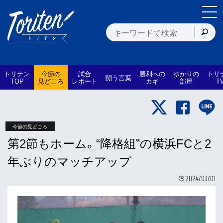
トリテン
今節の
試合
勝利への
ゆかりの
トリ
闘う言葉
TOP
見どころ
レポート
カギ
部屋
T
今節の見どころ
第2節もホーム。“降格組”の横浜FCと2
年ぶりのマッチアップ
2024/03/01