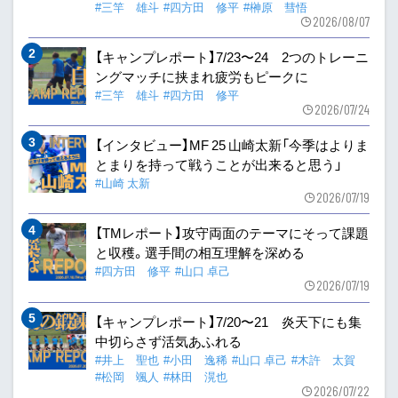
#三竿 雄斗
#四方田 修平
#榊原 彗悟
2026/08/07
【キャンプレポート】7/23〜24 2つのトレーニ
ングマッチに挟まれ疲労もピークに
#三竿 雄斗
#四方田 修平
2026/07/24
【インタビュー】MF 25 山崎太新「今季はよりま
とまりを持って戦うことが出来ると思う」
#山崎 太新
2026/07/19
【TMレポート】攻守両面のテーマにそって課題
と収穫。選手間の相互理解を深める
#四方田 修平
#山口 卓己
2026/07/19
【キャンプレポート】7/20〜21 炎天下にも集
中切らさず活気あふれる
#井上 聖也
#小田 逸稀
#山口 卓己
#木許 太賀
#松岡 颯人
#林田 滉也
2026/07/22