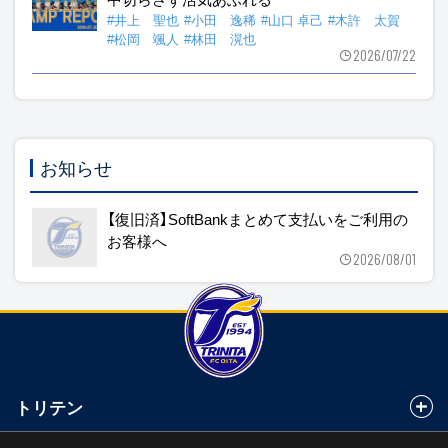
#井上 聖也
#小田 逸稀
#山口 卓己
#木許 太賀
#松岡 颯人
#林田 滉也
2026/07/22
お知らせ
【復旧済】SoftBankまとめて支払いをご利用の
お客様へ
2026/08/01
トリテン