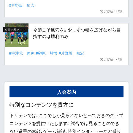
#片野坂 知宏
2025/08/18
今節こそ風穴を。少しずつ幅を広げながら目
今節の見どころ
指すのは勝利のみ
#宇津元 伸弥
#榊原 彗悟
#片野坂 知宏
2025/08/16
入会案内
特別なコンテンツを貴方に
トリテンでは、ここでしか見られないとっておきのクラブ
コンテンツを提供いたします。試合では見ることのでき
ない選手の素顔、ゲーム解説、特別インタビューなど盛り