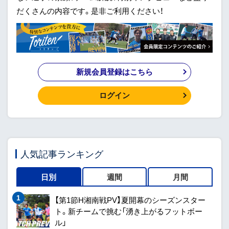
だくさんの内容です。是非ご利用ください！
新規会員登録はこちら
ログイン
人気記事ランキング
日別
週間
月間
【第1節H湘南戦PV】夏開幕のシーズンスター
ト。新チームで挑む「湧き上がるフットボー
ル」