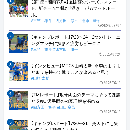
【第1節H湘南戦PV】夏開幕のシーズンスター
ト。新チームで挑む「湧き上がるフットボー
ル」
#三竿 雄斗
#四方田 修平
#榊原 彗悟
2026/08/07
【キャンプレポート】7/23〜24 2つのトレーニ
ングマッチに挟まれ疲労もピークに
#三竿 雄斗
#四方田 修平
2026/07/24
【インタビュー】MF 25 山崎太新「今季はよりま
とまりを持って戦うことが出来ると思う」
#山崎 太新
2026/07/19
【TMレポート】攻守両面のテーマにそって課題
と収穫。選手間の相互理解を深める
#四方田 修平
#山口 卓己
2026/07/19
【キャンプレポート】7/20〜21 炎天下にも集
中切らさず活気あふれる