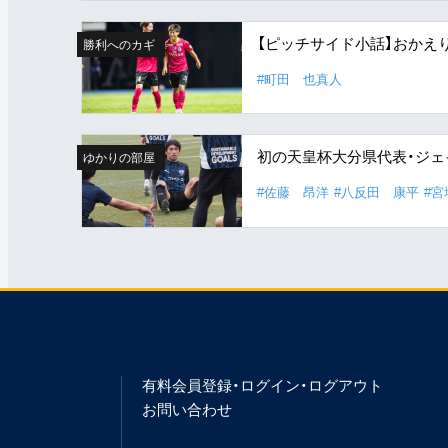
【ピッチサイド小話】おかえ
勝利へのカギ
#町田 也真人
初の天皇杯大分県代表・ジェイ
ゆかりの部屋
#佐藤 昂洋
#八反田 康平
#
有料会員登録・ログイン・ログアウト
お問い合わせ