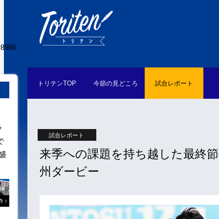
966
トリテン
TOP
今節の
見どころ
試合
レポート
ラ
試合レポート
で
来季への課題を持ち越した最終節。
盛
州ダービー