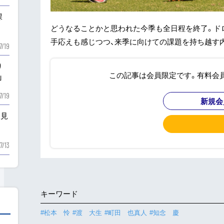
課
どうなることかと思われた今季も全日程を終了。ド
手応えも感じつつ、来季に向けての課題を持ち越す内
7/19
り
この記事は会員限定です。有料会
」
7/19
新規会
を見
7/13
キーワード
#松本 怜
#渡 大生
#町田 也真人
#知念 慶