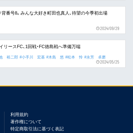
り背番号8。みんな大好き町田也真人、待望の今季初出場
2024/09/29
リースFC、1回戦・FC徳島戦へ準備万端
宮地 裕二郎
#小手川 宏基
#木島 悠
#松本 怜
#永芳 卓磨
2024/05/25
利用規約
著作権について
特定商取引法に基づく表記