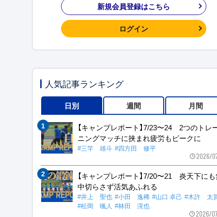
新規会員登録はこちら
ログイン
人気記事ランキング
日別
週間
月間
【キャンプレポート】7/23〜24 2つのトレ
ニングマッチに挟まれ疲労もピークに
#三竿 雄斗
#四方田 修平
2026/0
【キャンプレポート】7/20〜21 炎天下に
中切らさず活気あふれる
#井上 聖也
#小田 逸稀
#山口 卓己
#木許 太
#松岡 颯人
#林田 滉也
2026/0