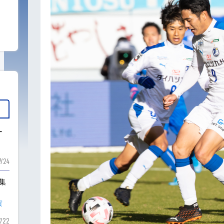
ー
7/24
も集
賀
7/22