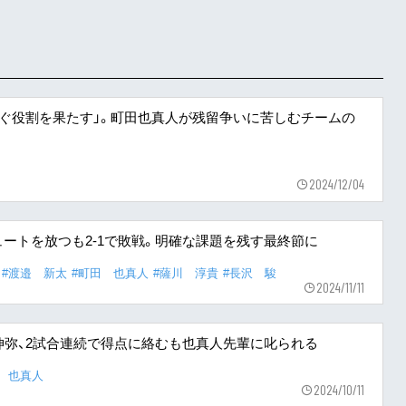
繋ぐ役割を果たす」。町田也真人が残留争いに苦しむチームの
2024/12/04
ートを放つも2-1で敗戦。明確な課題を残す最終節に
#渡邉 新太
#町田 也真人
#薩川 淳貴
#長沢 駿
2024/11/11
伸弥、2試合連続で得点に絡むも也真人先輩に叱られる
 也真人
2024/10/11