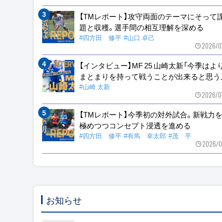
【TMレポート】攻守両面のテーマにそって
題と収穫。選手間の相互理解を深める
#四方田 修平
#山口 卓己
2026/0
【インタビュー】MF 25 山崎太新「今季はよ
まとまりを持って戦うことが出来ると思う
#山崎 太新
2026/0
【TMレポート】今季初の対外試合。新戦力
極めつつコンセプト浸透を進める
#四方田 修平
#有馬 幸太郎
#茂 平
2026/0
お知らせ