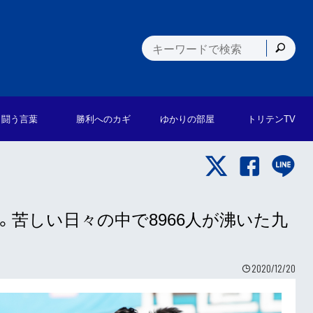
闘う言葉
勝利への
カギ
ゆかりの
部屋
トリテン
TV
苦しい日々の中で8966人が沸いた九
2020/12/20