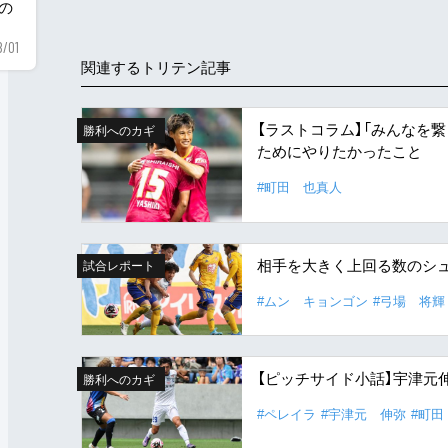
用の
8/01
関連するトリテン記事
【ラストコラム】「みんなを
勝利へのカギ
ためにやりたかったこと
#町田 也真人
相手を大きく上回る数のシュ
試合レポート
#ムン キョンゴン
#弓場 将輝
【ピッチサイド小話】宇津元
勝利へのカギ
#ペレイラ
#宇津元 伸弥
#町田