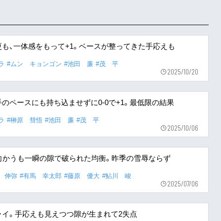
も、一体感をもって+1。ベースが整ってきた手応えも
ラ
#ムン キョンゴン
#池田 廉
#茂 平
2025/10/20
手のペースにも持ち込ませずに0-0で+1。最低限の結果
ラ
#榊原 彗悟
#池田 廉
#茂 平
2025/10/06
向かうも一瞬の隙で破られた均衡。昨季の雪辱ならず
 伸弥
#有馬 幸太郎
#藤原 優大
#鮎川 峻
2025/07/06
イ。手応えも見えつつ隙が生まれて2失点