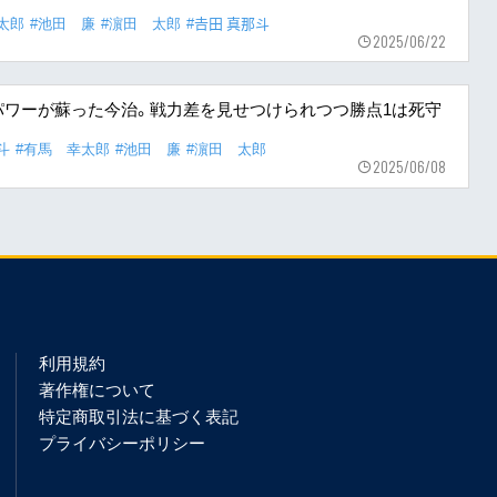
太郎
#池田 廉
#濵田 太郎
#𠮷田 真那斗
2025/06/22
パワーが蘇った今治。戦力差を見せつけられつつ勝点1は死守
斗
#有馬 幸太郎
#池田 廉
#濵田 太郎
2025/06/08
利用規約
著作権について
特定商取引法に基づく表記
プライバシーポリシー