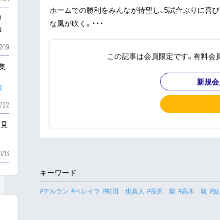
ホームでの勝利をみんなが待望し、5試合ぶりに喜
り
な風が吹く。・・・
」
7/19
この記事は会員限定です。有料会
も集
新規会
賀
7/22
を見
7/13
キーワード
#デルラン
#ペレイラ
#町田 也真人
#長沢 駿
#高木 駿
#