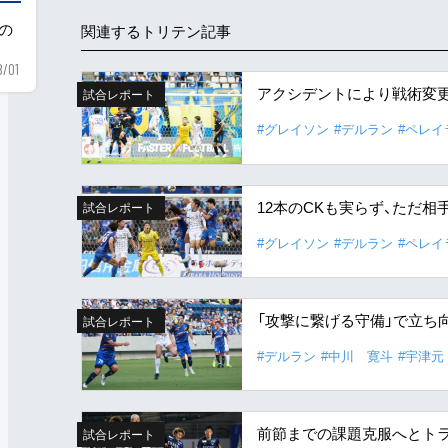
用の
関連するトリテン記事
8/01
アクシデントにより戦術変更
試合レポート
#グレイソン
#デルラン
#ペレイ
12本のCKも実らず、ただ相
試合レポート
#グレイソン
#デルラン
#ペレイ
「攻撃に繋げる守備」で立ち
試合レポート
#デルラン
#中川 寛斗
#宇津元
前節までの課題克服へとトラ
試合レポート