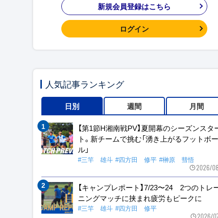
新規会員登録はこちら
ログイン
人気記事ランキング
日別
週間
月間
【第1節H湘南戦PV】夏開幕のシーズンスタ
ト。新チームで挑む「湧き上がるフットボ
ル」
#三竿 雄斗
#四方田 修平
#榊原 彗悟
2026/08
【キャンプレポート】7/23〜24 2つのトレ
ニングマッチに挟まれ疲労もピークに
#三竿 雄斗
#四方田 修平
2026/0