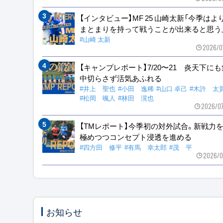
【インタビュー】MF 25 山崎太新「今季はよ
まとまりを持って戦うことが出来ると思う
#山崎 太新
2026/0
【キャンプレポート】7/20〜21 炎天下に
中切らさず活気あふれる
#井上 聖也
#小田 逸稀
#山口 卓己
#木許 太
#松岡 颯人
#林田 滉也
2026/0
【TMレポート】今季初の対外試合。新戦力
極めつつコンセプト浸透を進める
#四方田 修平
#有馬 幸太郎
#茂 平
2026/0
お知らせ