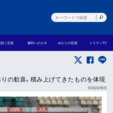
闘う言葉
勝利への
カギ
ゆかりの
部屋
トリテン
TV
合ぶりの歓喜。積み上げてきたものを体現
2023/08/13