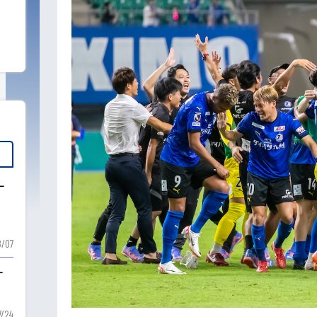
ー
ー
/07
ー
7/24