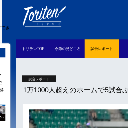
げてき
トリテン
TOP
今節の
見どころ
試合
レポート
ラ
試合レポート
で
1万1000人超えのホームで5試
盛