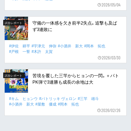
2026/05/04
守備の一体感を欠き前半2失点。追撃も及ば
試合レポート
ず3連敗に
#伊佐 耕平
#宇津元 伸弥
#小酒井 新大
#岡本 拓也
#戸根 一誓
#木許 太賀
2026/03/30
苦境を覆した三竿からヒョンの一閃。＋パト
試合レポート
PK弾で3連勝も成長の余地は大
#キム ヒョンウ
#パトリッキ ヴェロン
#三竿 雄斗
#小酒井 新大
#屋敷 優成
#岡本 拓也
2026/02/26