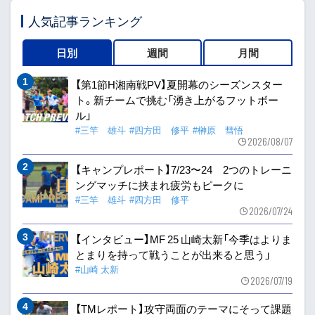
人気記事ランキング
日別
週間
月間
【第1節H湘南戦PV】夏開幕のシーズンスター
ト。新チームで挑む「湧き上がるフットボー
ル」
#三竿 雄斗
#四方田 修平
#榊原 彗悟
2026/08/07
【キャンプレポート】7/23〜24 2つのトレーニ
ングマッチに挟まれ疲労もピークに
#三竿 雄斗
#四方田 修平
2026/07/24
【インタビュー】MF 25 山崎太新「今季はよりま
とまりを持って戦うことが出来ると思う」
#山崎 太新
2026/07/19
【TMレポート】攻守両面のテーマにそって課題