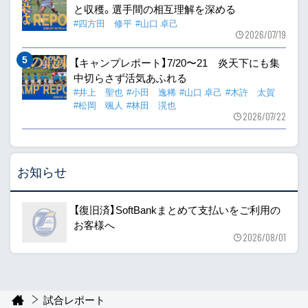
と収穫。選手間の相互理解を深める
#四方田 修平
#山口 卓己
2026/07/19
【キャンプレポート】7/20〜21 炎天下にも集
中切らさず活気あふれる
#井上 聖也
#小田 逸稀
#山口 卓己
#木許 太賀
#松岡 颯人
#林田 滉也
2026/07/22
お知らせ
【復旧済】SoftBankまとめて支払いをご利用の
お客様へ
2026/08/01
試合レポート