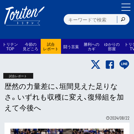
トリテン
今節の
試合
勝利への
ゆかりの
トリ
闘う言葉
TOP
見どころ
レポート
カギ
部屋
T
試合レポート
歴然の力量差に、垣間見えた足りな
さ。いずれも収穫に変え、復帰組を加
えて今後へ
2024/08/22