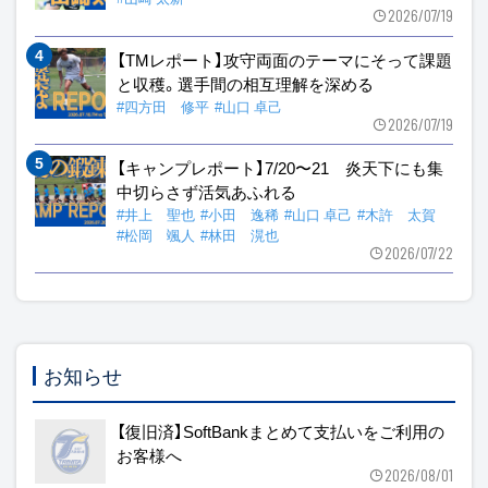
2026/07/19
【TMレポート】攻守両面のテーマにそって課題
と収穫。選手間の相互理解を深める
#四方田 修平
#山口 卓己
2026/07/19
【キャンプレポート】7/20〜21 炎天下にも集
中切らさず活気あふれる
#井上 聖也
#小田 逸稀
#山口 卓己
#木許 太賀
#松岡 颯人
#林田 滉也
2026/07/22
お知らせ
【復旧済】SoftBankまとめて支払いをご利用の
お客様へ
2026/08/01