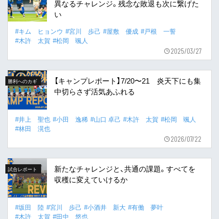
異なるチャレンジ。残念な敗退も次に繋げた
い
#キム ヒョンウ
#宮川 歩己
#屋敷 優成
#戸根 一誓
#木許 太賀
#松岡 颯人
2025/03/27
【キャンプレポート】7/20〜21 炎天下にも集
勝利へのカギ
中切らさず活気あふれる
#井上 聖也
#小田 逸稀
#山口 卓己
#木許 太賀
#松岡 颯人
#林田 滉也
2026/07/22
新たなチャレンジと、共通の課題。すべてを
試合レポート
収穫に変えていけるか
#坂田 陸
#宮川 歩己
#小酒井 新大
#有働 夢叶
#木許 太賀
#田中 悠也