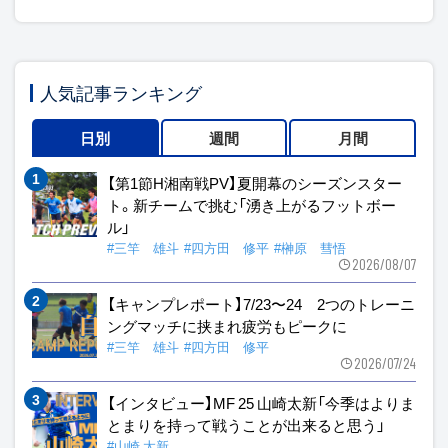
人気記事ランキング
日別
週間
月間
【第1節H湘南戦PV】夏開幕のシーズンスター
ト。新チームで挑む「湧き上がるフットボー
ル」
#三竿 雄斗
#四方田 修平
#榊原 彗悟
2026/08/07
【キャンプレポート】7/23〜24 2つのトレーニ
ングマッチに挟まれ疲労もピークに
#三竿 雄斗
#四方田 修平
2026/07/24
【インタビュー】MF 25 山崎太新「今季はよりま
とまりを持って戦うことが出来ると思う」
#山崎 太新