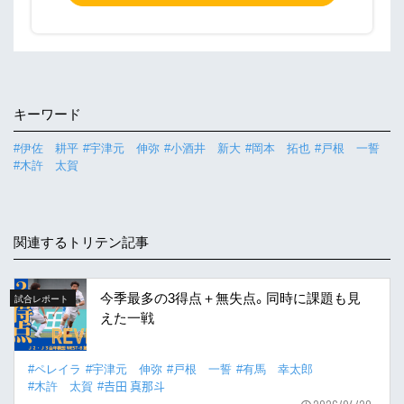
キーワード
#伊佐 耕平
#宇津元 伸弥
#小酒井 新大
#岡本 拓也
#戸根 一誓
#木許 太賀
関連するトリテン記事
今季最多の3得点＋無失点。同時に課題も見
試合レポート
えた一戦
#ペレイラ
#宇津元 伸弥
#戸根 一誓
#有馬 幸太郎
#木許 太賀
#𠮷田 真那斗