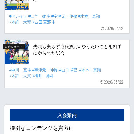
#ペレイラ
#三竿 雄斗
#宇津元 伸弥
#木本 真翔
#木許 太賀
#𠮷田 真那斗
2026/04/12
先制も実らず逆転負け。やりたいことを相手
試合レポート
にやられた試合
#中川 寛斗
#宇津元 伸弥
#山口 卓己
#木本 真翔
#木許 太賀
#櫻井 勇斗
2026/03/22
入会案内
特別なコンテンツを貴方に