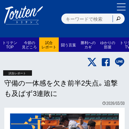
トリテン
今節の
試合
勝利への
ゆかりの
トリ
闘う言葉
TOP
見どころ
レポート
カギ
部屋
T
試合レポート
守備の一体感を欠き前半2失点。追撃
も及ばず3連敗に
2026/03/30