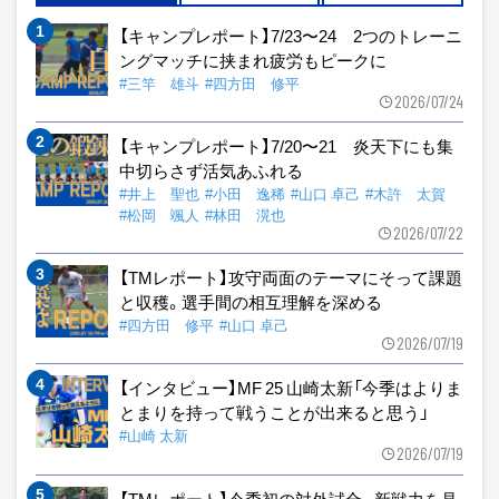
【キャンプレポート】7/23〜24 2つのトレーニ
ングマッチに挟まれ疲労もピークに
#三竿 雄斗
#四方田 修平
2026/07/24
【キャンプレポート】7/20〜21 炎天下にも集
中切らさず活気あふれる
#井上 聖也
#小田 逸稀
#山口 卓己
#木許 太賀
#松岡 颯人
#林田 滉也
2026/07/22
【TMレポート】攻守両面のテーマにそって課題
と収穫。選手間の相互理解を深める
#四方田 修平
#山口 卓己
2026/07/19
【インタビュー】MF 25 山崎太新「今季はよりま
とまりを持って戦うことが出来ると思う」
#山崎 太新
2026/07/19
【TMレポート】今季初の対外試合。新戦力を見