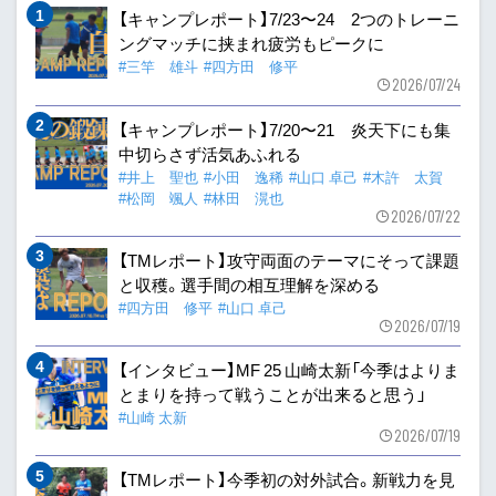
【キャンプレポート】7/23〜24 2つのトレーニ
ングマッチに挟まれ疲労もピークに
#三竿 雄斗
#四方田 修平
2026/07/24
【キャンプレポート】7/20〜21 炎天下にも集
中切らさず活気あふれる
#井上 聖也
#小田 逸稀
#山口 卓己
#木許 太賀
#松岡 颯人
#林田 滉也
2026/07/22
【TMレポート】攻守両面のテーマにそって課題
と収穫。選手間の相互理解を深める
#四方田 修平
#山口 卓己
2026/07/19
【インタビュー】MF 25 山崎太新「今季はよりま
とまりを持って戦うことが出来ると思う」
#山崎 太新
2026/07/19
【TMレポート】今季初の対外試合。新戦力を見