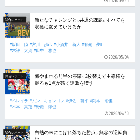
2026/04/20
新たなチャレンジと、共通の課題。すべてを
試合レポート
収穫に変えていけるか
#坂田 陸
#宮川 歩己
#小酒井 新大
#有働 夢叶
#木許 太賀
#田中 悠也
2026/05/04
悔やまれる前半の停滞。3枚替えで主導権を
試合レポート
握るも1点が遠く連敗を喫す
#ペレイラ
#ムン キョンゴン
#伊佐 耕平
#岡本 拓也
#木本 真翔
#野嶽 惇也
2026/04/30
白熱の末にこぼれ落ちた勝点。無念の逆転負
試合レポート
け