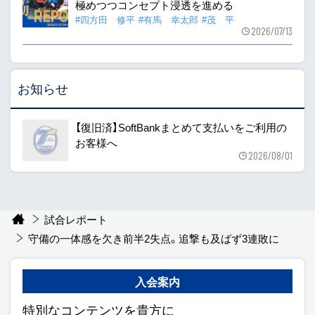
極めつつコンセプト浸透を進める
#四方田 修平
#有馬 幸太郎
#茂 平
2026/07/13
お知らせ
【復旧済】SoftBankまとめて支払いをご利用の
お客様へ
2026/08/01
試合レポート
守備の一体感を欠き前半2失点。追撃も及ばず3連敗に
入会案内
特別なコンテンツを貴方に