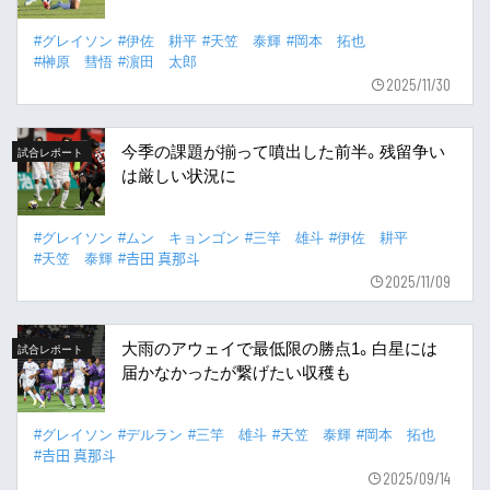
#グレイソン
#伊佐 耕平
#天笠 泰輝
#岡本 拓也
#榊原 彗悟
#濵田 太郎
2025/11/30
今季の課題が揃って噴出した前半。残留争い
試合レポート
は厳しい状況に
#グレイソン
#ムン キョンゴン
#三竿 雄斗
#伊佐 耕平
#天笠 泰輝
#𠮷田 真那斗
2025/11/09
大雨のアウェイで最低限の勝点1。白星には
試合レポート
届かなかったが繋げたい収穫も
#グレイソン
#デルラン
#三竿 雄斗
#天笠 泰輝
#岡本 拓也
#𠮷田 真那斗
2025/09/14