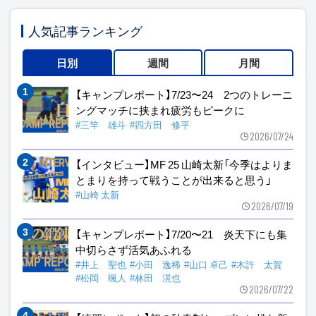
人気記事ランキング
日別
週間
月間
【キャンプレポート】7/23〜24 2つのトレーニ
ングマッチに挟まれ疲労もピークに
#三竿 雄斗
#四方田 修平
2026/07/24
【インタビュー】MF 25 山崎太新「今季はよりま
とまりを持って戦うことが出来ると思う」
#山崎 太新
2026/07/19
【キャンプレポート】7/20〜21 炎天下にも集
中切らさず活気あふれる
#井上 聖也
#小田 逸稀
#山口 卓己
#木許 太賀
#松岡 颯人
#林田 滉也
2026/07/22