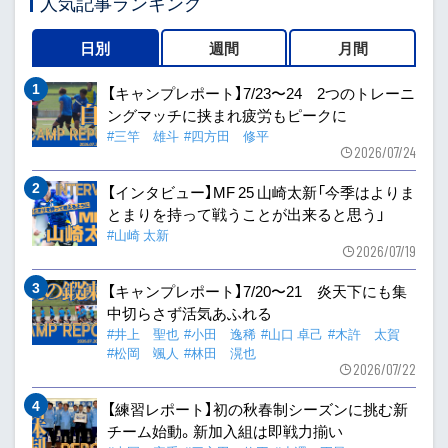
人気記事ランキング
日別
週間
月間
【キャンプレポート】7/23〜24 2つのトレーニ
ングマッチに挟まれ疲労もピークに
#三竿 雄斗
#四方田 修平
2026/07/24
【インタビュー】MF 25 山崎太新「今季はよりま
とまりを持って戦うことが出来ると思う」
#山崎 太新
2026/07/19
【キャンプレポート】7/20〜21 炎天下にも集
中切らさず活気あふれる
#井上 聖也
#小田 逸稀
#山口 卓己
#木許 太賀
#松岡 颯人
#林田 滉也
2026/07/22
【練習レポート】初の秋春制シーズンに挑む新
チーム始動。新加入組は即戦力揃い