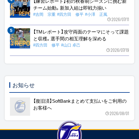
【練習レポート】初の秋春制シーズンに挑む新
チーム始動。新加入組は即戦力揃い
#吉岡 宗重
#四方田 修平
#小澤 正風
2026/07/11
【TMレポート】攻守両面のテーマにそって課題
と収穫。選手間の相互理解を深める
#四方田 修平
#山口 卓己
2026/07/19
お知らせ
【復旧済】SoftBankまとめて支払いをご利用の
お客様へ
2026/08/01