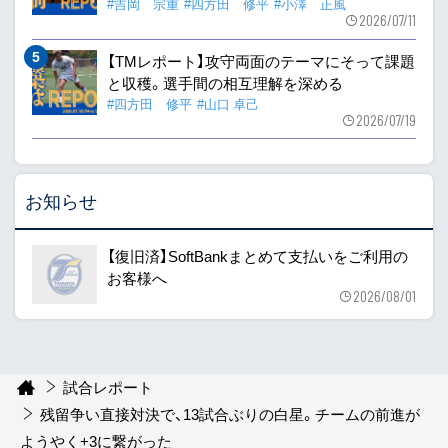
#吉岡 宗重
#四方田 修平
#小澤 正風
2026/07/11
【TMレポート】攻守両面のテーマにそって課題
と収穫。選手間の相互理解を深める
#四方田 修平
#山口 卓己
2026/07/19
お知らせ
【復旧済】SoftBankまとめて支払いをご利用の
お客様へ
2026/08/01
試合レポート
残留争い直接対決で、13試合ぶりの白星。チームの前進が
ようやく+3に繋がった