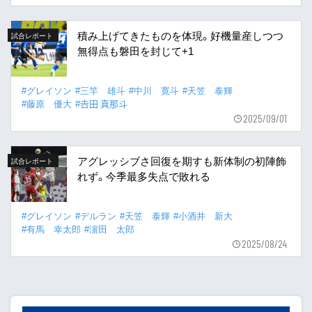
積み上げてきたものを体現。好機量産しつつ
試合レポート
無得点も磐田を封じて+1
#グレイソン
#三竿 雄斗
#中川 寛斗
#天笠 泰輝
#藤原 優大
#𠮷田 真那斗
2025/09/01
アグレッシブさ回復を期すも新体制の初陣飾
試合レポート
れず。今季最多失点で敗れる
#グレイソン
#デルラン
#天笠 泰輝
#小酒井 新大
#有馬 幸太郎
#濵田 太郎
2025/08/24