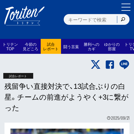
トリテン
今節の
試合
勝利への
ゆかりの
トリ
闘う言葉
TOP
見どころ
レポート
カギ
部屋
T
試合レポート
残留争い直接対決で、13試合ぶりの白
星。チームの前進がようやく+3に繋が
った
2025/09/21