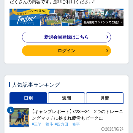
だくさんの内容です。是非ご利用ください！
新規会員登録はこちら
ログイン
人気記事ランキング
日別
週間
月間
【キャンプレポート】7/23〜24 2つのトレーニ
ングマッチに挟まれ疲労もピークに
#三竿 雄斗
#四方田 修平
2026/07/24