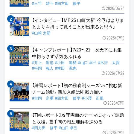
#三竿 雄斗
#四方田 修平
2026/07/24
【インタビュー】MF 25 山崎太新「今季はよりま
とまりを持って戦うことが出来ると思う」
#山崎 太新
2026/07/19
【キャンプレポート】7/20〜21 炎天下にも集
中切らさず活気あふれる
#井上 聖也
#小田 逸稀
#山口 卓己
#木許 太賀
#松岡 颯人
#林田 滉也
2026/07/22
【練習レポート】初の秋春制シーズンに挑む新
チーム始動。新加入組は即戦力揃い
#吉岡 宗重
#四方田 修平
#小澤 正風
2026/07/11
【TMレポート】攻守両面のテーマにそって課題
と収穫。選手間の相互理解を深める
#四方田 修平
#山口 卓己
2026/07/19