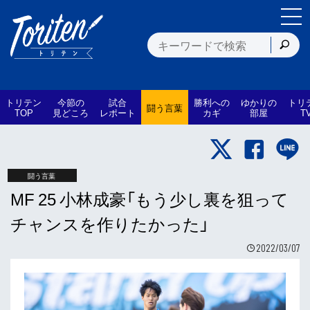
トリテン
今節の
試合
勝利への
ゆかりの
トリ
闘う言葉
TOP
見どころ
レポート
カギ
部屋
T
闘う言葉
MF 25 小林成豪「もう少し裏を狙って
チャンスを作りたかった」
2022/03/07