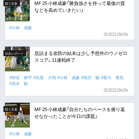
MF 25 小林成豪「勝負強さを持って最後の質
闘う言葉
などを高めていきたい」
#小林 成豪
2022/04/04
息詰まる攻防の結末は少し予想外のウノゼロ
試合レポート
スコア。11連戦終了
#伊佐 耕平
#呉屋 大翔
#小林 成豪
#長沢 駿
#香川 勇気
#高木 駿
2022/04/04
MF 25 小林成豪「自分たちのペースを握り返
闘う言葉
せなかったことが今日の課題」
#小林 成豪