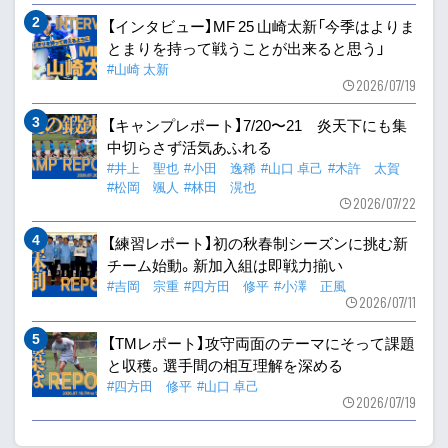
【インタビュー】MF 25 山崎太新「今季はよりま
とまりを持って戦うことが出来ると思う」
#山崎 太新
2026/07/19
【キャンプレポート】7/20〜21 炎天下にも集
中切らさず活気あふれる
#井上 聖也
#小田 逸稀
#山口 卓己
#木許 太賀
#松岡 颯人
#林田 滉也
2026/07/22
【練習レポート】初の秋春制シーズンに挑む新
チーム始動。新加入組は即戦力揃い
#吉岡 宗重
#四方田 修平
#小澤 正風
2026/07/11
【TMレポート】攻守両面のテーマにそって課題
と収穫。選手間の相互理解を深める
#四方田 修平
#山口 卓己
2026/07/19