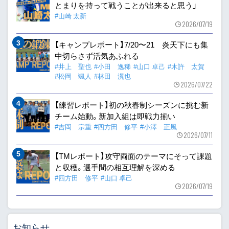
とまりを持って戦うことが出来ると思う」
#山崎 太新
2026/07/19
【キャンプレポート】7/20〜21 炎天下にも集
中切らさず活気あふれる
#井上 聖也
#小田 逸稀
#山口 卓己
#木許 太賀
#松岡 颯人
#林田 滉也
2026/07/22
【練習レポート】初の秋春制シーズンに挑む新
チーム始動。新加入組は即戦力揃い
#吉岡 宗重
#四方田 修平
#小澤 正風
2026/07/11
【TMレポート】攻守両面のテーマにそって課題
と収穫。選手間の相互理解を深める
#四方田 修平
#山口 卓己
2026/07/19
お知らせ