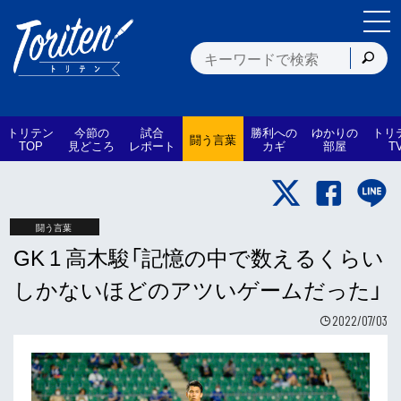
トリテン
今節の
試合
勝利への
ゆかりの
トリ
闘う言葉
TOP
見どころ
レポート
カギ
部屋
T
闘う言葉
GK 1 高木駿「記憶の中で数えるくらい
しかないほどのアツいゲームだった」
2022/07/03