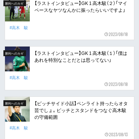
【ラストインタビュー】GK 1 高木駿（２）「マイ
勝利へのカギ
ペースなヤツなんかに振ったらいいですよ」
#高木 駿
2023/08/18
【ラストインタビュー】GK 1 高木駿（１）「僕は
勝利へのカギ
あれを特別なことだとは思ってない」
#高木 駿
2023/08/18
【ピッチサイド小話】ペンライト持ったらオタ
勝利へのカギ
芸でしょ。ピッチとスタンドをつなぐ高木駿
の守備範囲
#高木 駿
2023/08/13