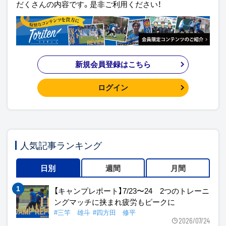
だくさんの内容です。是非ご利用ください！
新規会員登録はこちら
ログイン
人気記事ランキング
日別
週間
月間
【キャンプレポート】7/23〜24 2つのトレーニ
ングマッチに挟まれ疲労もピークに
#三竿 雄斗
#四方田 修平
2026/07/24