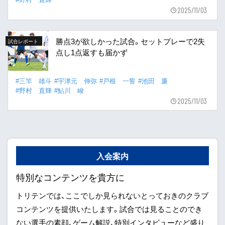
2025/11/03
勝点3が欲しかった試合。セットプレーで2失
試合レポート
点し1点返すも届かず
#三竿 雄斗
#宇津元 伸弥
#戸根 一誓
#池田 廉
#野村 直輝
#鮎川 峻
2025/11/03
入会案内
特別なコンテンツを貴方に
トリテンでは、ここでしか見られないとっておきのクラブ
コンテンツを提供いたします。試合では見ることのでき
ない選手の素顔、ゲーム解説、特別インタビューなど盛り