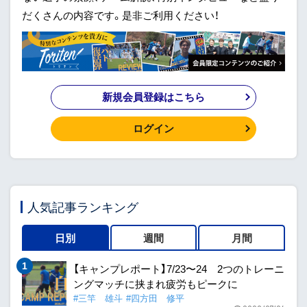
だくさんの内容です。是非ご利用ください！
新規会員登録はこちら
ログイン
人気記事ランキング
日別
週間
月間
【キャンプレポート】7/23〜24 2つのトレーニ
ングマッチに挟まれ疲労もピークに
#三竿 雄斗
#四方田 修平