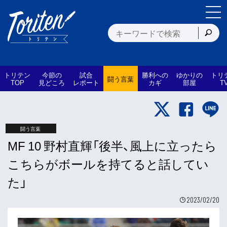
トリテン
今節の
試合
勝利への
ゆかりの
トリ
闘う言葉
TOP
見どころ
レポート
カギ
部屋
T
闘う言葉
MF 10 野村直輝「後半、風上に立ったら
こちらがボールを持てると話してい
た」
2023/02/20