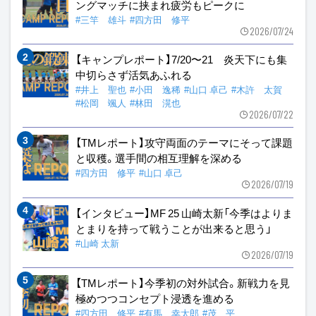
ングマッチに挟まれ疲労もピークに
#三竿 雄斗
#四方田 修平
2026/07/24
【キャンプレポート】7/20〜21 炎天下にも集
中切らさず活気あふれる
#井上 聖也
#小田 逸稀
#山口 卓己
#木許 太賀
#松岡 颯人
#林田 滉也
2026/07/22
【TMレポート】攻守両面のテーマにそって課題
と収穫。選手間の相互理解を深める
#四方田 修平
#山口 卓己
2026/07/19
【インタビュー】MF 25 山崎太新「今季はよりま
とまりを持って戦うことが出来ると思う」
#山崎 太新
2026/07/19
【TMレポート】今季初の対外試合。新戦力を見
極めつつコンセプト浸透を進める
#四方田 修平
#有馬 幸太郎
#茂 平