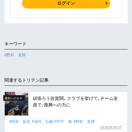
ログイン
キーワード
#野村 直輝
関連するトリテン記事
頑張ろう佐賀関。クラブを挙げて、チーム全
勝利へのカギ
員で、復興への力に
#岡本 拓也
#清武 弘嗣
#竹中 穣
#野村 直輝
2025/11/27