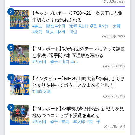
2026/07/24
【キャンプレポート】7/20〜21 炎天下にも集
中切らさず活気あふれる
#井上 聖也
#小田 逸稀
#山口 卓己
#木許 太賀
#松岡 颯人
#林田 滉也
2026/07/22
【TMレポート】攻守両面のテーマにそって課題
と収穫。選手間の相互理解を深める
#四方田 修平
#山口 卓己
2026/07/19
【インタビュー】MF 25 山崎太新「今季はよりま
とまりを持って戦うことが出来ると思う」
#山崎 太新
2026/07/19
【TMレポート】今季初の対外試合。新戦力を見
極めつつコンセプト浸透を進める
#四方田 修平
#有馬 幸太郎
#茂 平
2026/07/13