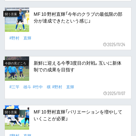
MF 10 野村直輝「今年のクラブの最低限の部
闘う言葉
分が達成できたという感じ」
#野村 直輝
2025/11/24
新鮮に迎える今季3度目の対戦。互いに新体
今節の見どころ
制での成果を目指す
#三竿 雄斗
#竹中 穣
#野村 直輝
2025/11/07
MF 10 野村直輝「バリエーションを増やして
闘う言葉
いくことが必要」
#野村 直輝