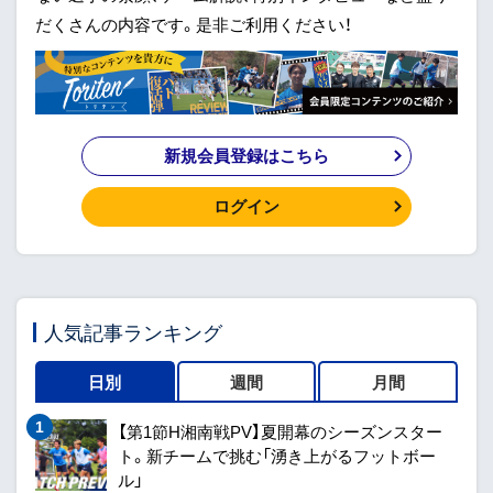
だくさんの内容です。是非ご利用ください！
新規会員登録はこちら
ログイン
人気記事ランキング
日別
週間
月間
【第1節H湘南戦PV】夏開幕のシーズンスター
ト。新チームで挑む「湧き上がるフットボー
ル」