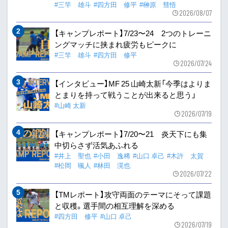
#三竿 雄斗
#四方田 修平
#榊原 彗悟
2026/08/07
【キャンプレポート】7/23〜24 2つのトレーニ
ングマッチに挟まれ疲労もピークに
#三竿 雄斗
#四方田 修平
2026/07/24
【インタビュー】MF 25 山崎太新「今季はよりま
とまりを持って戦うことが出来ると思う」
#山崎 太新
2026/07/19
【キャンプレポート】7/20〜21 炎天下にも集
中切らさず活気あふれる
#井上 聖也
#小田 逸稀
#山口 卓己
#木許 太賀
#松岡 颯人
#林田 滉也
2026/07/22
【TMレポート】攻守両面のテーマにそって課題
と収穫。選手間の相互理解を深める
#四方田 修平
#山口 卓己
2026/07/19