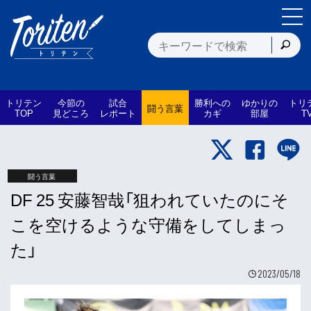
トリテン
今節の
試合
勝利への
ゆかりの
トリ
闘う言葉
TOP
見どころ
レポート
カギ
部屋
T
闘う言葉
DF 25 安藤智哉「狙われていたのにそ
こを空けるような守備をしてしまっ
た」
2023/05/18