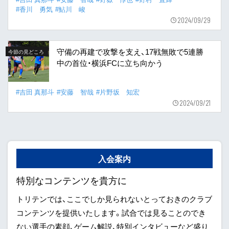
#香川 勇気
#鮎川 峻
2024/09/29
守備の再建で攻撃を支え、17戦無敗で5連勝
今節の見どころ
中の首位・横浜FCに立ち向かう
#吉田 真那斗
#安藤 智哉
#片野坂 知宏
2024/09/21
入会案内
特別なコンテンツを貴方に
トリテンでは、ここでしか見られないとっておきのクラブ
コンテンツを提供いたします。試合では見ることのでき
ない選手の素顔、ゲーム解説、特別インタビューなど盛り