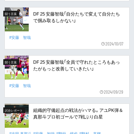
DF 25 安藤智哉「自分たちで変えて自分たち
闘う言葉
で掴み取るしかない」
#安藤 智哉
2024/10/07
DF 25 安藤智哉「全員で守れたところもあっ
闘う言葉
たがもっと改善していきたい」
#安藤 智哉
2024/09/29
組織的守備起点の戦法がハマる。アユPK弾＆
試合レポート
真那斗プロ初ゴールで7戦ぶり白星
#吉田 真那斗
#安藤 智哉
#野嶽 惇也
#野村 直輝