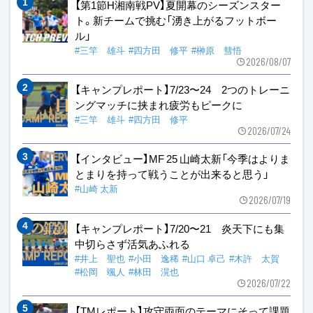
【第1節H湘南戦PV】夏開幕のシーズンスター
ト。新チームで挑む「湧き上がるフットボー
ル」
#三竿 雄斗
#四方田 修平
#榊原 彗悟
2026/08/07
【キャンプレポート】7/23〜24 2つのトレーニ
ングマッチに挟まれ疲労もピークに
#三竿 雄斗
#四方田 修平
2026/07/24
【インタビュー】MF 25 山崎太新「今季はよりま
とまりを持って戦うことが出来ると思う」
#山崎 太新
2026/07/19
【キャンプレポート】7/20〜21 炎天下にも集
中切らさず活気あふれる
#井上 聖也
#小田 逸稀
#山口 卓己
#木許 太賀
#松岡 颯人
#林田 滉也
2026/07/22
【TMレポート】攻守両面のテーマにそって課題