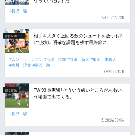
なっていたはずだ
#長沢 駿
2024/11/20
相手を大きく上回る数のシュートを放つも2-
試合レポート
1で敗戦。明確な課題を残す最終節に
#ムン キョンゴン
#弓場 将輝
#渡邉 新太
#町田 也真人
#薩川 淳貴
#長沢 駿
2024/11/11
FW 93 長沢駿「そういう緩いところがああい
闘う言葉
う場面で出てくる」
#長沢 駿
2024/08/04