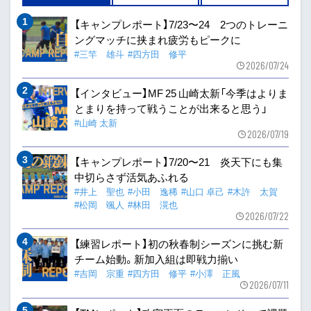
【キャンプレポート】7/23〜24 2つのトレーニ
ングマッチに挟まれ疲労もピークに
#三竿 雄斗
#四方田 修平
2026/07/24
【インタビュー】MF 25 山崎太新「今季はよりま
とまりを持って戦うことが出来ると思う」
#山崎 太新
2026/07/19
【キャンプレポート】7/20〜21 炎天下にも集
中切らさず活気あふれる
#井上 聖也
#小田 逸稀
#山口 卓己
#木許 太賀
#松岡 颯人
#林田 滉也
2026/07/22
【練習レポート】初の秋春制シーズンに挑む新
チーム始動。新加入組は即戦力揃い
#吉岡 宗重
#四方田 修平
#小澤 正風
2026/07/11