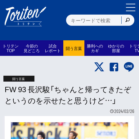
トリテン
今節の
試合
勝利への
ゆかりの
トリ
闘う言葉
TOP
見どころ
レポート
カギ
部屋
T
闘う言葉
FW 93 長沢駿「ちゃんと帰ってきたぞ
というのを示せたと思うけど…」
2024/02/26