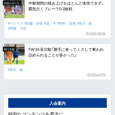
中断期間の積み上げをほとんど体現できず。
試合レポート
覇気欠くプレーで0-2敗戦
#ペレイラ
#安藤 智哉
#茂 平
#野村 直輝
#長沢 駿
#髙橋 大悟
2024/08/04
FW 93 長沢駿「勝手に焦ってミスして奪われ
闘う言葉
詰められることが多かった」
#長沢 駿
2024/07/15
入会案内
特別なコンテンツを貴方に