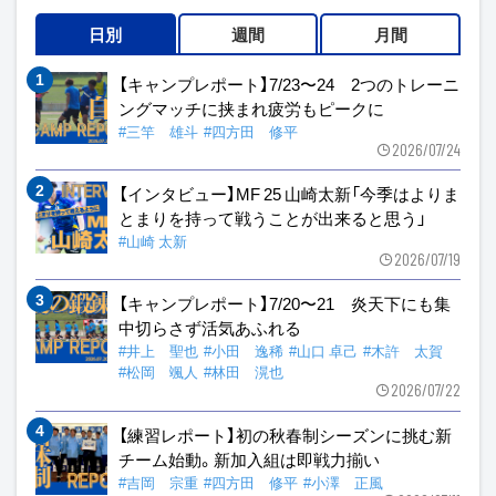
日別
週間
月間
【キャンプレポート】7/23〜24 2つのトレーニ
ングマッチに挟まれ疲労もピークに
#三竿 雄斗
#四方田 修平
2026/07/24
【インタビュー】MF 25 山崎太新「今季はよりま
とまりを持って戦うことが出来ると思う」
#山崎 太新
2026/07/19
【キャンプレポート】7/20〜21 炎天下にも集
中切らさず活気あふれる
#井上 聖也
#小田 逸稀
#山口 卓己
#木許 太賀
#松岡 颯人
#林田 滉也
2026/07/22
【練習レポート】初の秋春制シーズンに挑む新
チーム始動。新加入組は即戦力揃い
#吉岡 宗重
#四方田 修平
#小澤 正風