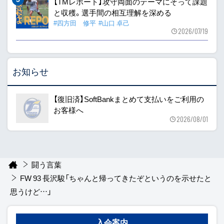
【TMレポート】攻守両面のテーマにそって課題
と収穫。選手間の相互理解を深める
#四方田 修平
#山口 卓己
2026/07/19
お知らせ
【復旧済】SoftBankまとめて支払いをご利用の
お客様へ
2026/08/01
闘う言葉
FW 93 長沢駿「ちゃんと帰ってきたぞというのを示せたと
思うけど…」
入会案内