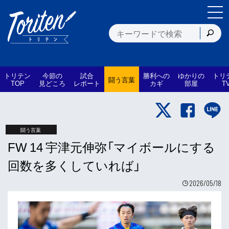
トリテン
今節の
試合
勝利への
ゆかりの
トリ
闘う言葉
TOP
見どころ
レポート
カギ
部屋
T
闘う言葉
FW 14 宇津元伸弥「マイボールにする
回数を多くしていれば」
2026/05/18