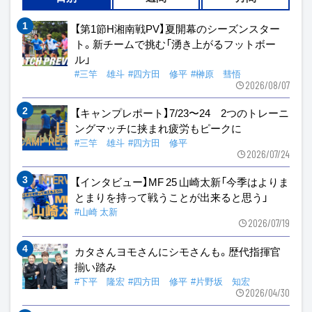
【第1節H湘南戦PV】夏開幕のシーズンスター
ト。新チームで挑む「湧き上がるフットボー
ル」
#三竿 雄斗
#四方田 修平
#榊原 彗悟
2026/08/07
【キャンプレポート】7/23〜24 2つのトレーニ
ングマッチに挟まれ疲労もピークに
#三竿 雄斗
#四方田 修平
2026/07/24
【インタビュー】MF 25 山崎太新「今季はよりま
とまりを持って戦うことが出来ると思う」
#山崎 太新
2026/07/19
カタさんヨモさんにシモさんも。歴代指揮官
揃い踏み
#下平 隆宏
#四方田 修平
#片野坂 知宏
2026/04/30