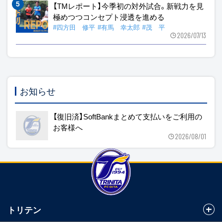
【TMレポート】今季初の対外試合。新戦力を見
極めつつコンセプト浸透を進める
#四方田 修平
#有馬 幸太郎
#茂 平
2026/07/13
お知らせ
【復旧済】SoftBankまとめて支払いをご利用の
お客様へ
2026/08/01
トリテン