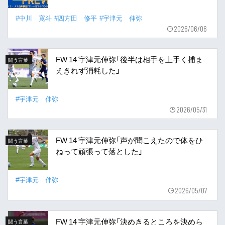
#中川 寛斗
#四方田 修平
#宇津元 伸弥
2026/06/06
FW 14 宇津元伸弥「後半は相手を上手く捕ま
闘う言葉
えきれず消耗した」
#宇津元 伸弥
2026/05/31
FW 14 宇津元伸弥「声が聞こえたので体をひ
闘う言葉
ねって頑張って落とした」
#宇津元 伸弥
2026/05/07
FW 14 宇津元伸弥「決めきるところを決めら
闘う言葉