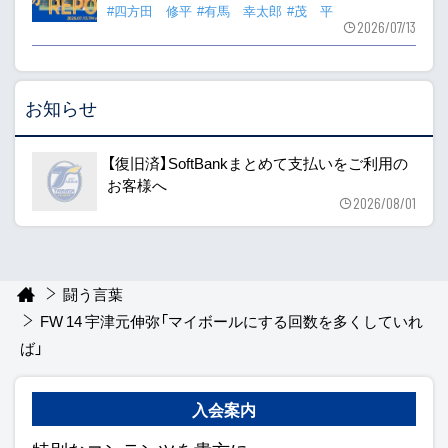
#四方田 修平
#有馬 幸太郎
#茂 平
2026/07/13
お知らせ
【復旧済】SoftBankまとめて支払いをご利用の
お客様へ
2026/08/01
闘う言葉
FW 14 宇津元伸弥「マイボールにする回数を多くしていれ
ば」
入会案内