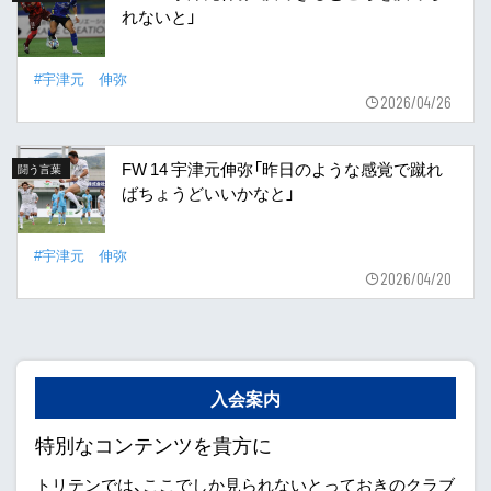
れないと」
#宇津元 伸弥
2026/04/26
FW 14 宇津元伸弥「昨日のような感覚で蹴れ
闘う言葉
ばちょうどいいかなと」
#宇津元 伸弥
2026/04/20
入会案内
特別なコンテンツを貴方に
トリテンでは、ここでしか見られないとっておきのクラブ