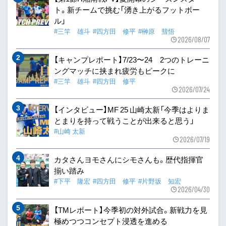
ト。新チームで挑む「湧き上がるフットボー
ル」
#三竿 雄斗
#四方田 修平
#榊原 彗悟
2026/08/07
【キャンプレポート】7/23〜24 2つのトレーニ
ングマッチに挟まれ疲労もピークに
#三竿 雄斗
#四方田 修平
2026/07/24
【インタビュー】MF 25 山崎太新「今季はよりま
とまりを持って戦うことが出来ると思う」
#山崎 太新
2026/07/19
カタさんヨモさんにシモさんも。歴代指揮官
揃い踏み
#下平 隆宏
#四方田 修平
#片野坂 知宏
2026/04/30
【TMレポート】今季初の対外試合。新戦力を見
極めつつコンセプト浸透を進める