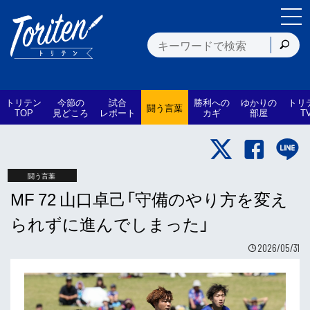
トリテン
今節の
試合
勝利への
ゆかりの
トリ
闘う言葉
TOP
見どころ
レポート
カギ
部屋
T
闘う言葉
MF 72 山口卓己「守備のやり方を変え
られずに進んでしまった」
2026/05/31