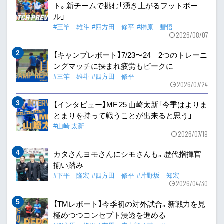
ト。新チームで挑む「湧き上がるフットボー
ル」
#三竿 雄斗
#四方田 修平
#榊原 彗悟
2026/08/07
【キャンプレポート】7/23〜24 2つのトレーニ
ングマッチに挟まれ疲労もピークに
#三竿 雄斗
#四方田 修平
2026/07/24
【インタビュー】MF 25 山崎太新「今季はよりま
とまりを持って戦うことが出来ると思う」
#山崎 太新
2026/07/19
カタさんヨモさんにシモさんも。歴代指揮官
揃い踏み
#下平 隆宏
#四方田 修平
#片野坂 知宏
2026/04/30
【TMレポート】今季初の対外試合。新戦力を見
極めつつコンセプト浸透を進める