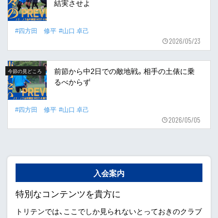
結実させよ
#四方田 修平
#山口 卓己
2026/05/23
前節から中2日での敵地戦。相手の土俵に乗
今節の見どころ
るべからず
#四方田 修平
#山口 卓己
2026/05/05
入会案内
特別なコンテンツを貴方に
トリテンでは、ここでしか見られないとっておきのクラブ