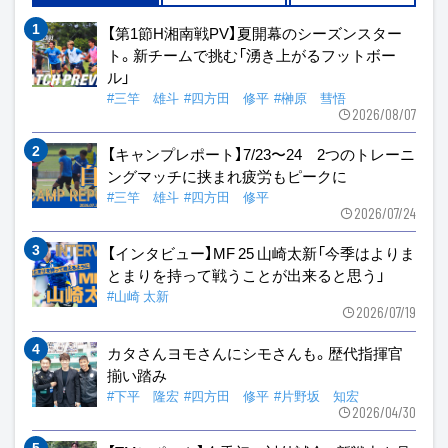
【第1節H湘南戦PV】夏開幕のシーズンスター
ト。新チームで挑む「湧き上がるフットボー
ル」
#三竿 雄斗
#四方田 修平
#榊原 彗悟
2026/08/07
【キャンプレポート】7/23〜24 2つのトレーニ
ングマッチに挟まれ疲労もピークに
#三竿 雄斗
#四方田 修平
2026/07/24
【インタビュー】MF 25 山崎太新「今季はよりま
とまりを持って戦うことが出来ると思う」
#山崎 太新
2026/07/19
カタさんヨモさんにシモさんも。歴代指揮官
揃い踏み
#下平 隆宏
#四方田 修平
#片野坂 知宏
2026/04/30