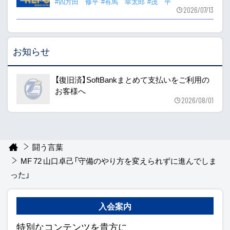
#四方田 修平
#有馬 幸太郎
#茂 平
2026/07/13
お知らせ
【復旧済】SoftBankまとめて支払いをご利用の
お客様へ
2026/08/01
闘う言葉
MF 72 山口卓己「守備のやり方を変えられずに進んでしま
った」
入会案内
特別なコンテンツを貴方に