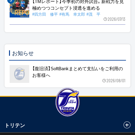
【TMレポート】今季初の対外試合。新戦力を見
極めつつコンセプト浸透を進める
#四方田 修平
#有馬 幸太郎
#茂 平
2026/07/13
お知らせ
【復旧済】SoftBankまとめて支払いをご利用の
お客様へ
2026/08/01
トリテン