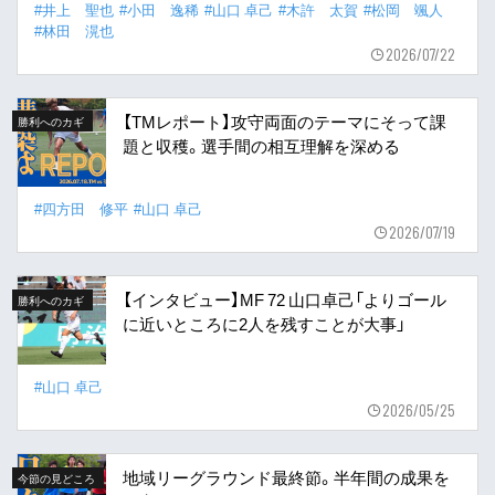
#井上 聖也
#小田 逸稀
#山口 卓己
#木許 太賀
#松岡 颯人
#林田 滉也
2026/07/22
【TMレポート】攻守両面のテーマにそって課
勝利へのカギ
題と収穫。選手間の相互理解を深める
#四方田 修平
#山口 卓己
2026/07/19
【インタビュー】MF 72 山口卓己「よりゴール
勝利へのカギ
に近いところに2人を残すことが大事」
#山口 卓己
2026/05/25
地域リーグラウンド最終節。半年間の成果を
今節の見どころ