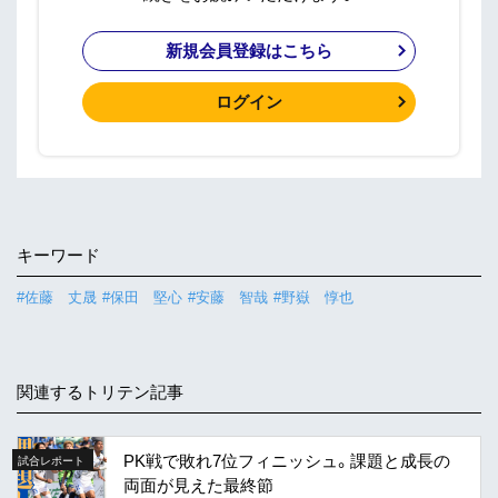
新規会員登録はこちら
ログイン
キーワード
#佐藤 丈晟
#保田 堅心
#安藤 智哉
#野嶽 惇也
関連するトリテン記事
PK戦で敗れ7位フィニッシュ。課題と成長の
試合レポート
両面が見えた最終節