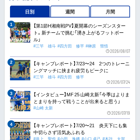
日別
週間
月間
【第1節H湘南戦PV】夏開幕のシーズンスター
ト。新チームで挑む「湧き上がるフットボー
ル」
#三竿 雄斗
#四方田 修平
#榊原 彗悟
2026/08/07
【キャンプレポート】7/23〜24 2つのトレーニ
ングマッチに挟まれ疲労もピークに
#三竿 雄斗
#四方田 修平
2026/07/24
【インタビュー】MF 25 山崎太新「今季はよりま
とまりを持って戦うことが出来ると思う」
#山崎 太新
2026/07/19
【キャンプレポート】7/20〜21 炎天下にも集
中切らさず活気あふれる
#井上 聖也
#小田 逸稀
#山口 卓己
#木許 太賀