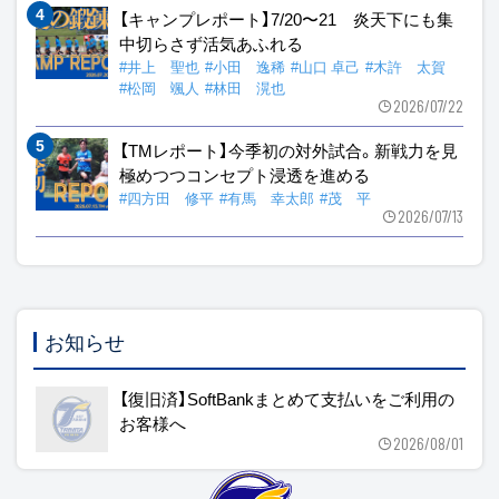
【キャンプレポート】7/20〜21 炎天下にも集
中切らさず活気あふれる
#井上 聖也
#小田 逸稀
#山口 卓己
#木許 太賀
#松岡 颯人
#林田 滉也
2026/07/22
【TMレポート】今季初の対外試合。新戦力を見
極めつつコンセプト浸透を進める
#四方田 修平
#有馬 幸太郎
#茂 平
2026/07/13
お知らせ
【復旧済】SoftBankまとめて支払いをご利用の
お客様へ
2026/08/01