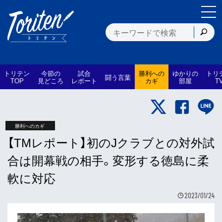
トリテン
今節の
試合
勝利への
ゆかりの
トリ
闘う言葉
TOP
見どころ
レポート
カギ
部屋
T
勝利へのカギ
【TMレポート】初のJクラブとの対外試
合は開幕戦の相手。変形する徳島に柔
軟に対応
2023/01/24