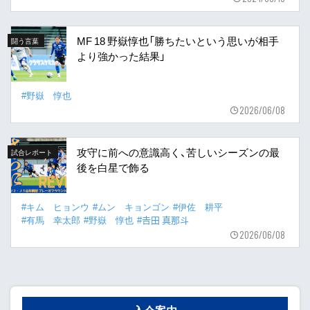
MF 18 野嶽惇也「勝ちたいという思いが相手
闘う言葉
より強かった結果」
#野嶽 惇也
2026/06/08
攻守に前への意識高く、苦しいシーズンの最
試合レポート
後を白星で飾る
#キム ヒョンウ
#ムン キョンゴン
#伊佐 耕平
#有馬 幸太郎
#野嶽 惇也
#𠮷田 真那斗
2026/06/08