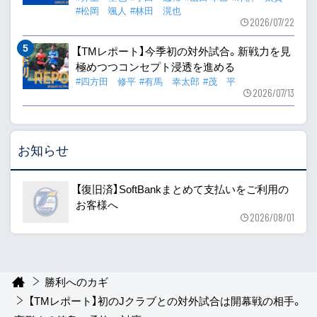
#松岡 颯人
#林田 滉也
2026/07/22
【TMレポート】今季初の対外試合。新戦力を見
極めつつコンセプト浸透を進める
#四方田 修平
#有馬 幸太郎
#茂 平
2026/07/13
お知らせ
【復旧済】SoftBankまとめて支払いをご利用の
お客様へ
2026/08/01
勝利へのカギ
【TMレポート】初のJクラブとの対外試合は開幕戦の相手。