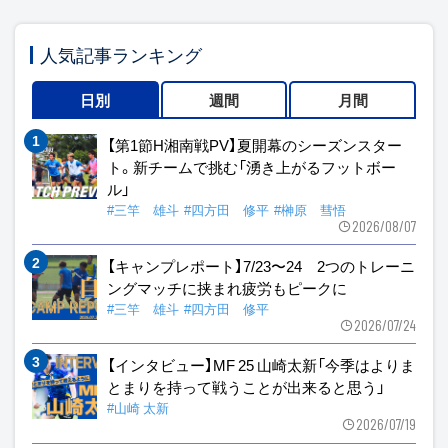
人気記事ランキング
日別
週間
月間
【第1節H湘南戦PV】夏開幕のシーズンスター
ト。新チームで挑む「湧き上がるフットボー
ル」
#三竿 雄斗
#四方田 修平
#榊原 彗悟
2026/08/07
【キャンプレポート】7/23〜24 2つのトレーニ
ングマッチに挟まれ疲労もピークに
#三竿 雄斗
#四方田 修平
2026/07/24
【インタビュー】MF 25 山崎太新「今季はよりま
とまりを持って戦うことが出来ると思う」
#山崎 太新
2026/07/19