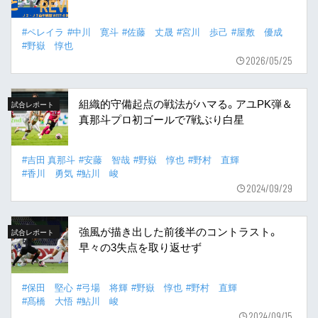
#ペレイラ
#中川 寛斗
#佐藤 丈晟
#宮川 歩己
#屋敷 優成
#野嶽 惇也
2026/05/25
組織的守備起点の戦法がハマる。アユPK弾＆
試合レポート
真那斗プロ初ゴールで7戦ぶり白星
#吉田 真那斗
#安藤 智哉
#野嶽 惇也
#野村 直輝
#香川 勇気
#鮎川 峻
2024/09/29
強風が描き出した前後半のコントラスト。
試合レポート
早々の3失点を取り返せず
#保田 堅心
#弓場 将輝
#野嶽 惇也
#野村 直輝
#髙橋 大悟
#鮎川 峻
2024/09/15