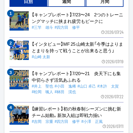
日別
週間
月間
【キャンプレポート】7/23〜24 2つのトレーニ
ングマッチに挟まれ疲労もピークに
#三竿 雄斗
#四方田 修平
2026/07/24
【インタビュー】MF 25 山崎太新「今季はよりま
とまりを持って戦うことが出来ると思う」
#山崎 太新
2026/07/19
【キャンプレポート】7/20〜21 炎天下にも集
中切らさず活気あふれる
#井上 聖也
#小田 逸稀
#山口 卓己
#木許 太賀
#松岡 颯人
#林田 滉也
2026/07/22
【練習レポート】初の秋春制シーズンに挑む新
チーム始動。新加入組は即戦力揃い
#吉岡 宗重
#四方田 修平
#小澤 正風
2026/07/11