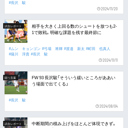
#長沢 駿
2024/11/20
相手を大きく上回る数のシュートを放つも2-
試合レポート
1で敗戦。明確な課題を残す最終節に
#ムン キョンゴン
#弓場 将輝
#渡邉 新太
#町田 也真人
#薩川 淳貴
#長沢 駿
2024/11/11
FW 93 長沢駿「そういう緩いところがああい
闘う言葉
う場面で出てくる」
#長沢 駿
2024/08/04
中断期間の積み上げをほとんど体現できず。
試合レポート