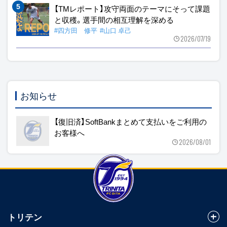
【TMレポート】攻守両面のテーマにそって課題
と収穫。選手間の相互理解を深める
#四方田 修平
#山口 卓己
2026/07/19
お知らせ
【復旧済】SoftBankまとめて支払いをご利用の
お客様へ
2026/08/01
トリテン