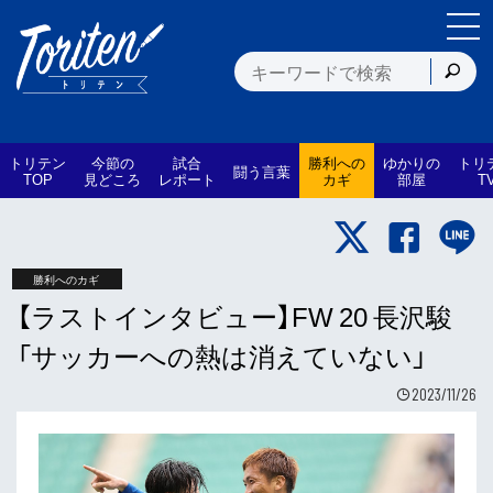
トリテン
今節の
試合
勝利への
ゆかりの
トリ
闘う言葉
TOP
見どころ
レポート
カギ
部屋
T
勝利へのカギ
【ラストインタビュー】FW 20 長沢駿
「サッカーへの熱は消えていない」
2023/11/26