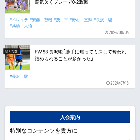
覇気欠くプレーで0-2敗戦
#ペレイラ
#安藤 智哉
#茂 平
#野村 直輝
#長沢 駿
#髙橋 大悟
2024/08/04
FW 93 長沢駿「勝手に焦ってミスして奪われ
闘う言葉
詰められることが多かった」
#長沢 駿
2024/07/15
入会案内
特別なコンテンツを貴方に