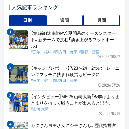
人気記事ランキング
日別
週間
月間
【第1節H湘南戦PV】夏開幕のシーズンスター
ト。新チームで挑む「湧き上がるフットボー
ル」
#三竿 雄斗
#四方田 修平
#榊原 彗悟
2026/08/07
【キャンプレポート】7/23〜24 2つのトレーニ
ングマッチに挟まれ疲労もピークに
#三竿 雄斗
#四方田 修平
2026/07/24
【インタビュー】MF 25 山崎太新「今季はよりま
とまりを持って戦うことが出来ると思う」
#山崎 太新
2026/07/19
カタさんヨモさんにシモさんも。歴代指揮官