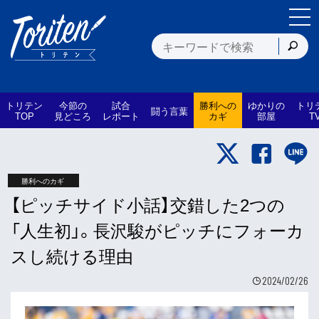
トリテン
今節の
試合
勝利への
ゆかりの
トリ
闘う言葉
TOP
見どころ
レポート
カギ
部屋
T
勝利へのカギ
【ピッチサイド小話】交錯した2つの
「人生初」。長沢駿がピッチにフォーカ
スし続ける理由
2024/02/26