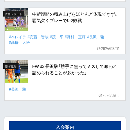
中断期間の積み上げをほとんど体現できず。
試合レポート
覇気欠くプレーで0-2敗戦
#ペレイラ
#安藤 智哉
#茂 平
#野村 直輝
#長沢 駿
#髙橋 大悟
2024/08/04
FW 93 長沢駿「勝手に焦ってミスして奪われ
闘う言葉
詰められることが多かった」
#長沢 駿
2024/07/15
入会案内