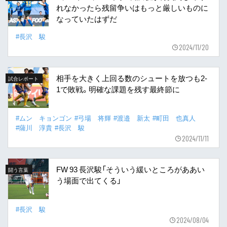
れなかったら残留争いはもっと厳しいものに
なっていたはずだ
#長沢 駿
2024/11/20
相手を大きく上回る数のシュートを放つも2-
試合レポート
1で敗戦。明確な課題を残す最終節に
#ムン キョンゴン
#弓場 将輝
#渡邉 新太
#町田 也真人
#薩川 淳貴
#長沢 駿
2024/11/11
FW 93 長沢駿「そういう緩いところがああい
闘う言葉
う場面で出てくる」
#長沢 駿
2024/08/04