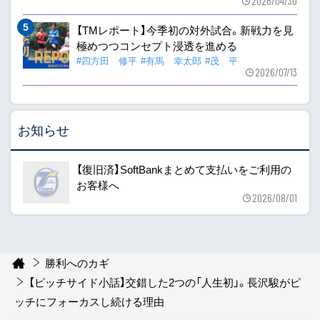
2026/04/30
【TMレポート】今季初の対外試合。新戦力を見
極めつつコンセプト浸透を進める
#四方田 修平
#有馬 幸太郎
#茂 平
2026/07/13
お知らせ
【復旧済】SoftBankまとめて支払いをご利用の
お客様へ
2026/08/01
勝利へのカギ
【ピッチサイド小話】交錯した2つの「人生初」。長沢駿がピ
ッチにフォーカスし続ける理由