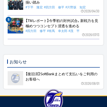
揃い踏み
#下平 隆宏
#四方田 修平
#片野坂 知宏
2026/04/30
【TMレポート】今季初の対外試合。新戦力を見
極めつつコンセプト浸透を進める
#四方田 修平
#有馬 幸太郎
#茂 平
2026/07/13
お知らせ
【復旧済】SoftBankまとめて支払いをご利用の
お客様へ
2026/08/01