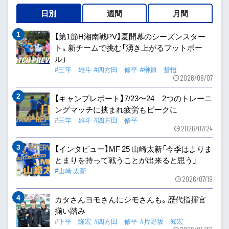
日別
週間
月間
【第1節H湘南戦PV】夏開幕のシーズンスター
ト。新チームで挑む「湧き上がるフットボー
ル」
#三竿 雄斗
#四方田 修平
#榊原 彗悟
2026/08/07
【キャンプレポート】7/23〜24 2つのトレーニ
ングマッチに挟まれ疲労もピークに
#三竿 雄斗
#四方田 修平
2026/07/24
【インタビュー】MF 25 山崎太新「今季はよりま
とまりを持って戦うことが出来ると思う」
#山崎 太新
2026/07/19
カタさんヨモさんにシモさんも。歴代指揮官
揃い踏み
#下平 隆宏
#四方田 修平
#片野坂 知宏