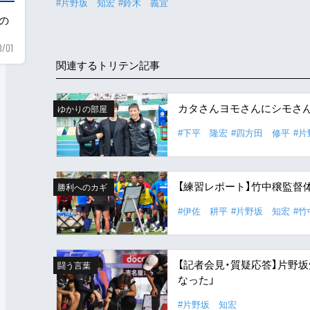
#片野坂 知宏
#鈴木 義宜
用の
8/01
関連するトリテン記事
カタさんヨモさんにシモさ
ゆかりの部屋
#下平 隆宏
#四方田 修平
#
【練習レポート】竹中穣監督
勝利へのカギ
#伊佐 耕平
#片野坂 知宏
#竹
【記者会見・質疑応答】片野
闘う言葉
なった」
#片野坂 知宏