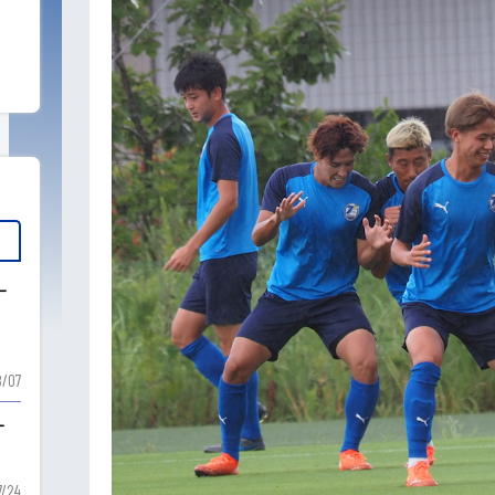
ー
ー
/07
ー
7/24