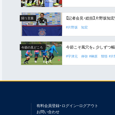
【記者会見・総括】片野坂知
闘う言葉
#片野坂 知宏
今節こそ風穴を。少しずつ
今節の見どころ
#宇津元 伸弥
#榊原 彗悟
#
有料会員登録・ログイン・ログアウト
お問い合わせ