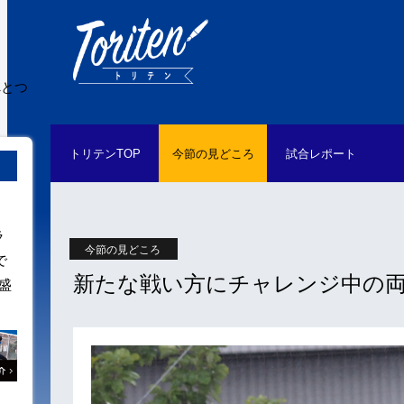
へとつ
トリテン
TOP
今節の
見どころ
試合
レポート
ラ
今節の見どころ
で
新たな戦い方にチャレンジ中の両
盛