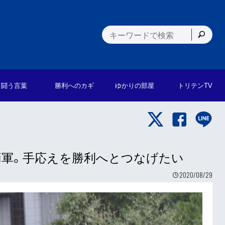
闘う言葉
勝利への
カギ
ゆかりの
部屋
トリテン
TV
軍。手応えを勝利へとつなげたい
2020/08/29