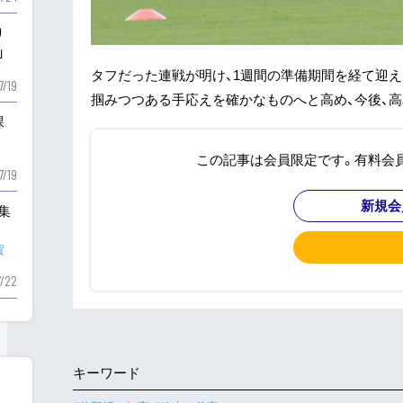
り
」
タフだった連戦が明け、1週間の準備期間を経て迎え
7/19
掴みつつある手応えを確かなものへと高め、今後、高
課
この記事は会員限定です。有料会
7/19
新規会
も集
賀
7/22
キーワード