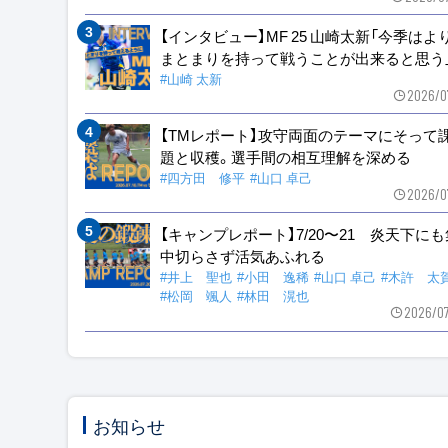
【インタビュー】MF 25 山崎太新「今季はよ
まとまりを持って戦うことが出来ると思う
#山崎 太新
2026/0
【TMレポート】攻守両面のテーマにそって
題と収穫。選手間の相互理解を深める
#四方田 修平
#山口 卓己
2026/0
【キャンプレポート】7/20〜21 炎天下に
中切らさず活気あふれる
#井上 聖也
#小田 逸稀
#山口 卓己
#木許 太
#松岡 颯人
#林田 滉也
2026/0
お知らせ