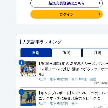
新規会員登録はこちら
ログイン
人気記事ランキング
日別
週間
月間
【第1節H湘南戦PV】夏開幕のシーズンスタ
ト。新チームで挑む「湧き上がるフットボ
ル」
#三竿 雄斗
#四方田 修平
#榊原 彗悟
2026/08
【キャンプレポート】7/23〜24 2つのトレ
ニングマッチに挟まれ疲労もピークに
#三竿 雄斗
#四方田 修平
2026/0