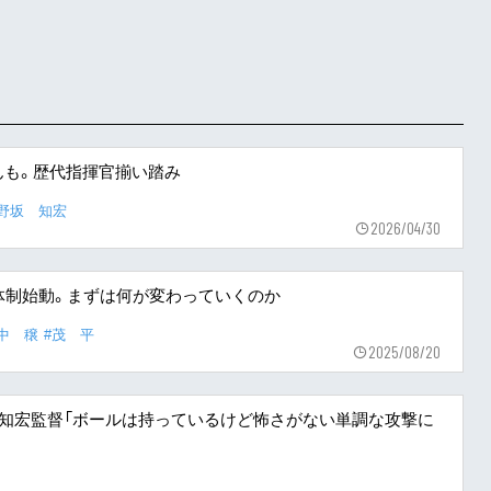
んも。歴代指揮官揃い踏み
片野坂 知宏
2026/04/30
体制始動。まずは何が変わっていくのか
中 穣
#茂 平
2025/08/20
坂知宏監督「ボールは持っているけど怖さがない単調な攻撃に