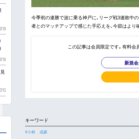
課
今季初の連勝で波に乗る神戸に、リーグ戦3連敗中の
者とのマッチアップで感じた手応えを、今節はより確
7/19
り
この記事は会員限定です。有料会
」
7/19
新規会
を見
7/13
キーワード
#小林 成豪