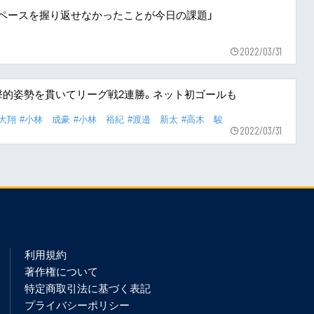
ちのペースを握り返せなかったことが今日の課題」
2022/03/31
撃的姿勢を貫いてリーグ戦2連勝。ネット初ゴールも
大翔
#小林 成豪
#小林 裕紀
#渡邉 新太
#高木 駿
2022/03/31
利用規約
著作権について
特定商取引法に基づく表記
プライバシーポリシー