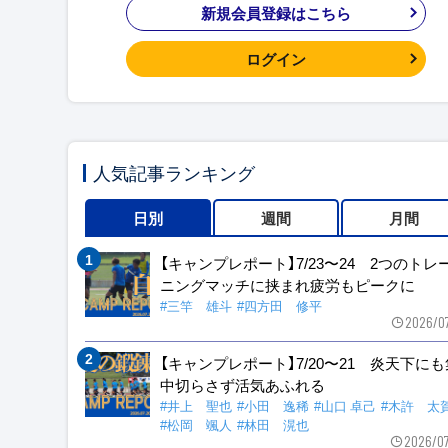
新規会員登録はこちら
ログイン
人気記事ランキング
日別
週間
月間
【キャンプレポート】7/23〜24 2つのトレ
ニングマッチに挟まれ疲労もピークに
#三竿 雄斗
#四方田 修平
2026/0
【キャンプレポート】7/20〜21 炎天下に
中切らさず活気あふれる
#井上 聖也
#小田 逸稀
#山口 卓己
#木許 太
#松岡 颯人
#林田 滉也
2026/0