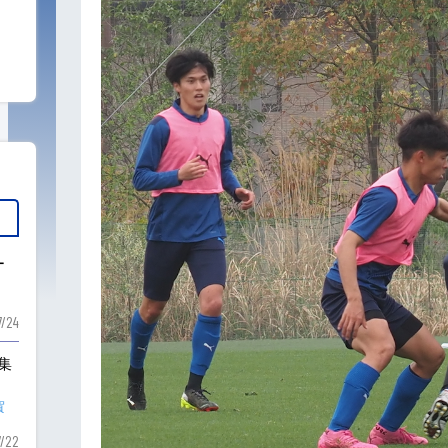
ー
7/24
も集
賀
7/22