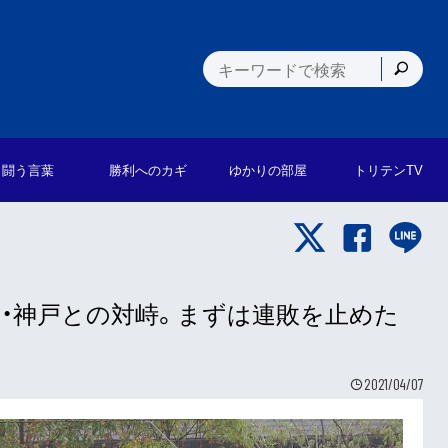
闘う言葉
勝利への
カギ
ゆかりの
部屋
トリテン
TV
・神戸との対峙。まずは連敗を止めた
2021/04/07