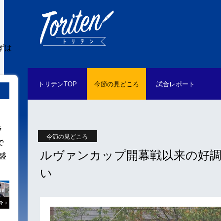
ずは
トリテン
TOP
今節の
見どころ
試合
レポート
ラ
今節の見どころ
で
ルヴァンカップ開幕戦以来の好調
盛
い