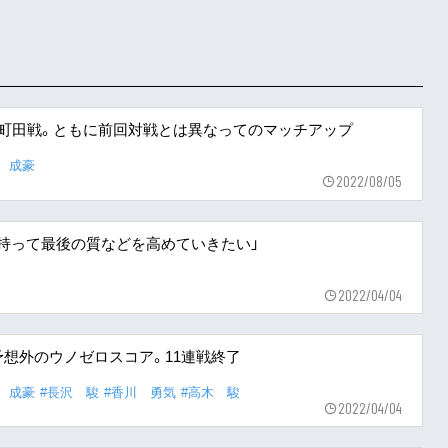
イ町田戦。ともに前回対戦とは異なってのマッチアップ
 成豪
2022/08/05
さを持って最後の質などを高めていきたい」
2022/04/04
想外のウノゼロスコア。11連戦終了
 成豪
#長沢 駿
#香川 勇気
#高木 駿
2022/04/04