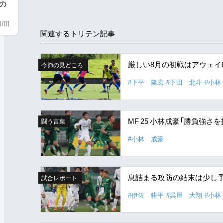
用の
8/01
関連するトリテン記事
厳しい8月の初戦はアウェ
今節の見どころ
#下平 隆宏
#下田 北斗
#小林
MF 25 小林成豪「勝負強
闘う言葉
#小林 成豪
息詰まる攻防の結末は少し予
試合レポート
#伊佐 耕平
#呉屋 大翔
#小林