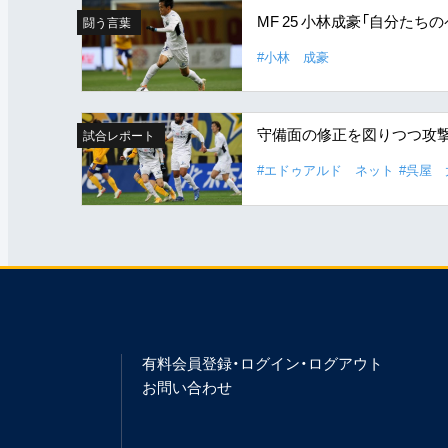
MF 25 小林成豪「自分た
闘う言葉
#小林 成豪
守備面の修正を図りつつ攻
試合レポート
#エドゥアルド ネット
#呉屋 
有料会員登録・ログイン・ログアウト
お問い合わせ