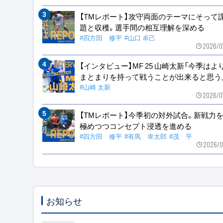
【TMレポート】攻守両面のテーマにそって
題と収穫。選手間の相互理解を深める
#四方田 修平
#山口 卓己
2026/0
【インタビュー】MF 25 山崎太新「今季はよ
まとまりを持って戦うことが出来ると思う
#山崎 太新
2026/0
【TMレポート】今季初の対外試合。新戦力
極めつつコンセプト浸透を進める
#四方田 修平
#有馬 幸太郎
#茂 平
2026/0
お知らせ