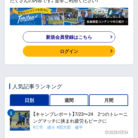
だくさんの内容です。是非ご利用ください！
新規会員登録はこちら
ログイン
人気記事ランキング
日別
週間
月間
【キャンプレポート】7/23〜24 2つのトレーニ
ングマッチに挟まれ疲労もピークに
#三竿 雄斗
#四方田 修平
2026/07/24