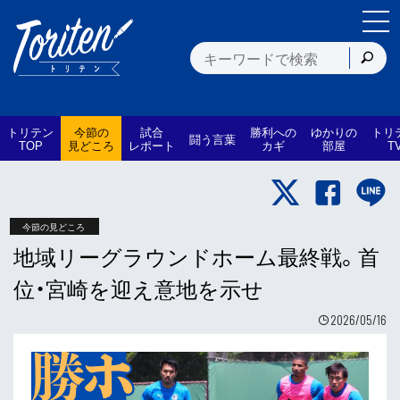
トリテン
今節の
試合
勝利への
ゆかりの
トリ
闘う言葉
TOP
見どころ
レポート
カギ
部屋
T
今節の見どころ
地域リーグラウンドホーム最終戦。首
位・宮崎を迎え意地を示せ
2026/05/16