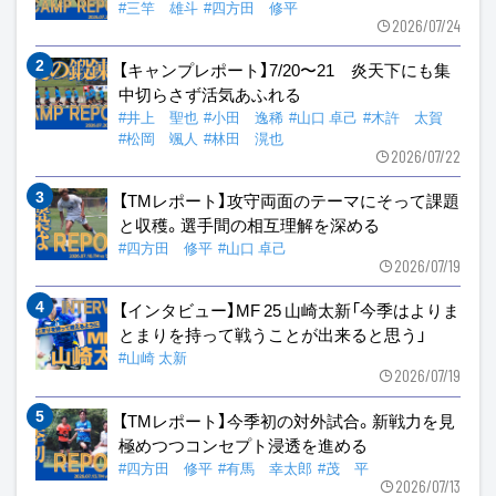
#三竿 雄斗
#四方田 修平
2026/07/24
【キャンプレポート】7/20〜21 炎天下にも集
中切らさず活気あふれる
#井上 聖也
#小田 逸稀
#山口 卓己
#木許 太賀
#松岡 颯人
#林田 滉也
2026/07/22
【TMレポート】攻守両面のテーマにそって課題
と収穫。選手間の相互理解を深める
#四方田 修平
#山口 卓己
2026/07/19
【インタビュー】MF 25 山崎太新「今季はよりま
とまりを持って戦うことが出来ると思う」
#山崎 太新
2026/07/19
【TMレポート】今季初の対外試合。新戦力を見
極めつつコンセプト浸透を進める
#四方田 修平
#有馬 幸太郎
#茂 平
2026/07/13