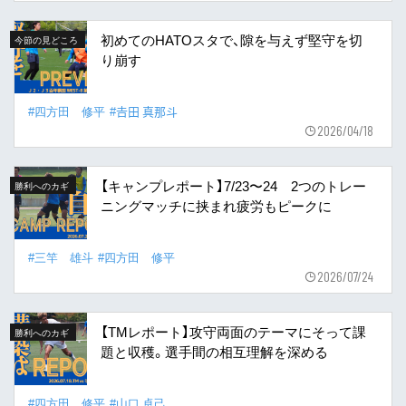
初めてのHATOスタで、隙を与えず堅守を切
今節の見どころ
り崩す
#四方田 修平
#𠮷田 真那斗
2026/04/18
【キャンプレポート】7/23〜24 2つのトレー
勝利へのカギ
ニングマッチに挟まれ疲労もピークに
#三竿 雄斗
#四方田 修平
2026/07/24
【TMレポート】攻守両面のテーマにそって課
勝利へのカギ
題と収穫。選手間の相互理解を深める
#四方田 修平
#山口 卓己