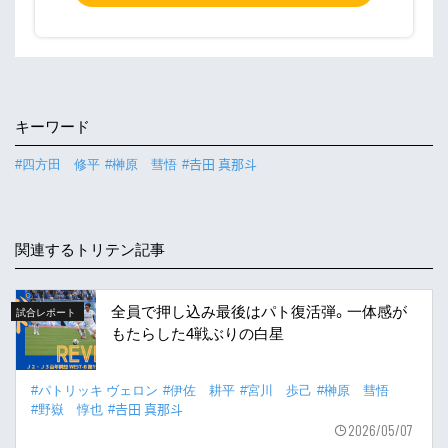
キーワード
#四方田 修平
#榊原 彗悟
#𠮷田 真那斗
関連するトリテン記事
全員で押し込み最後はパト復活弾。一体感が
試合レポート
もたらした4戦ぶりの白星
#パトリッキ ヴェロン
#伊佐 耕平
#宮川 歩己
#榊原 彗悟
#野嶽 惇也
#𠮷田 真那斗
2026/05/07