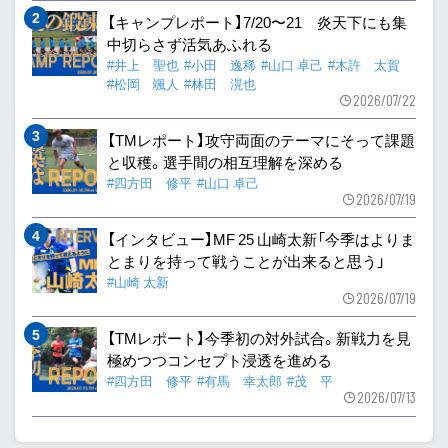
【キャンプレポート】7/20〜21 炎天下にも集
中切らさず活気あふれる
#井上 聖也
#小田 逸稀
#山口 卓己
#木許 太賀
#松岡 颯人
#林田 滉也
2026/07/22
【TMレポート】攻守両面のテーマにそって課題
と収穫。選手間の相互理解を深める
#四方田 修平
#山口 卓己
2026/07/19
【インタビュー】MF 25 山崎太新「今季はよりま
とまりを持って戦うことが出来ると思う」
#山崎 太新
2026/07/19
【TMレポート】今季初の対外試合。新戦力を見
極めつつコンセプト浸透を進める
#四方田 修平
#有馬 幸太郎
#茂 平
2026/07/13