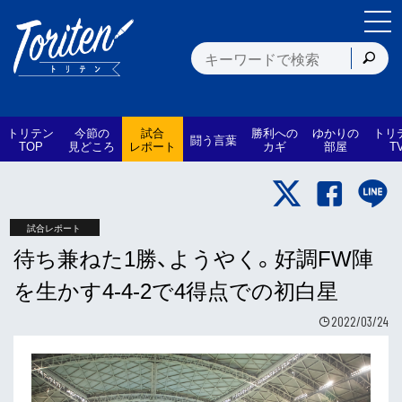
トリテン
今節の
試合
勝利への
ゆかりの
トリ
闘う言葉
TOP
見どころ
レポート
カギ
部屋
T
試合レポート
待ち兼ねた1勝、ようやく。好調FW陣
を生かす4-4-2で4得点での初白星
2022/03/24