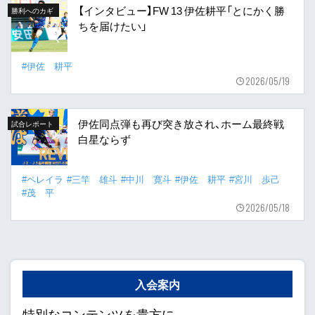
【インタビュー】FW 13 伊佐耕平「とにかく勝
勝利へのカギ
ちを届けたい」
#伊佐 耕平
2026/05/19
伊佐同点弾も再び突き放され、ホーム最終戦
試合レポート
白星ならず
#ペレイラ
#三竿 雄斗
#中川 寛斗
#伊佐 耕平
#宮川 歩己
#茂 平
2026/05/18
入会案内
特別なコンテンツを貴方に