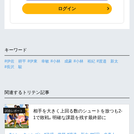
ログイン
キーワード
#伊佐 耕平
#伊東 幸敏
#小林 成豪
#小林 裕紀
#渡邉 新太
#長沢 駿
関連するトリテン記事
相手を大きく上回る数のシュートを放つも2-
試合レポート
1で敗戦。明確な課題を残す最終節に