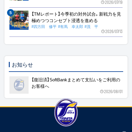
2026/07/19
【TMレポート】今季初の対外試合。新戦力を見
極めつつコンセプト浸透を進める
#四方田 修平
#有馬 幸太郎
#茂 平
2026/07/13
お知らせ
【復旧済】SoftBankまとめて支払いをご利用の
お客様へ
2026/08/01