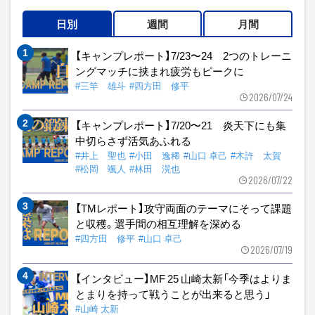
日別
週間
月間
【キャンプレポート】7/23〜24 2つのトレーニ
ングマッチに挟まれ疲労もピークに
#三竿 雄斗
#四方田 修平
2026/07/24
【キャンプレポート】7/20〜21 炎天下にも集
中切らさず活気あふれる
#井上 聖也
#小田 逸稀
#山口 卓己
#木許 太賀
#松岡 颯人
#林田 滉也
2026/07/22
【TMレポート】攻守両面のテーマにそって課題
と収穫。選手間の相互理解を深める
#四方田 修平
#山口 卓己
2026/07/19
【インタビュー】MF 25 山崎太新「今季はよりま
とまりを持って戦うことが出来ると思う」
#山崎 太新