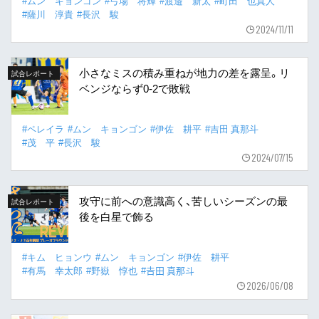
#ムン キョンゴン
#弓場 将輝
#渡邉 新太
#町田 也真人
#薩川 淳貴
#長沢 駿
2024/11/11
小さなミスの積み重ねが地力の差を露呈。リ
試合レポート
ベンジならず0-2で敗戦
#ペレイラ
#ムン キョンゴン
#伊佐 耕平
#吉田 真那斗
#茂 平
#長沢 駿
2024/07/15
攻守に前への意識高く、苦しいシーズンの最
試合レポート
後を白星で飾る
#キム ヒョンウ
#ムン キョンゴン
#伊佐 耕平
#有馬 幸太郎
#野嶽 惇也
#𠮷田 真那斗
2026/06/08