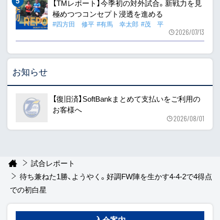
【TMレポート】今季初の対外試合。新戦力を見
極めつつコンセプト浸透を進める
#四方田 修平
#有馬 幸太郎
#茂 平
2026/07/13
お知らせ
【復旧済】SoftBankまとめて支払いをご利用の
お客様へ
2026/08/01
試合レポート
待ち兼ねた1勝、ようやく。好調FW陣を生かす4-4-2で4得点
での初白星
入会案内