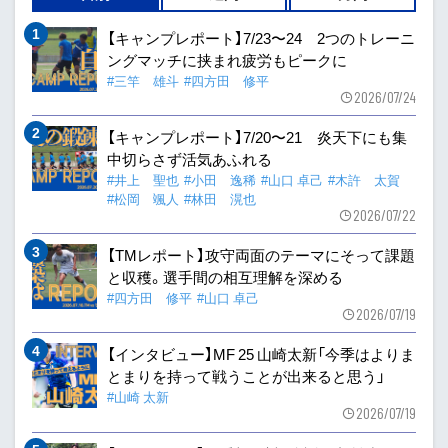
【キャンプレポート】7/23〜24 2つのトレーニ
ングマッチに挟まれ疲労もピークに
#三竿 雄斗
#四方田 修平
2026/07/24
【キャンプレポート】7/20〜21 炎天下にも集
中切らさず活気あふれる
#井上 聖也
#小田 逸稀
#山口 卓己
#木許 太賀
#松岡 颯人
#林田 滉也
2026/07/22
【TMレポート】攻守両面のテーマにそって課題
と収穫。選手間の相互理解を深める
#四方田 修平
#山口 卓己
2026/07/19
【インタビュー】MF 25 山崎太新「今季はよりま
とまりを持って戦うことが出来ると思う」
#山崎 太新
2026/07/19