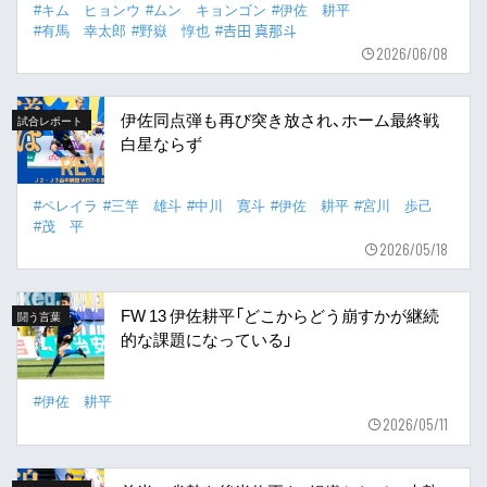
#キム ヒョンウ
#ムン キョンゴン
#伊佐 耕平
#有馬 幸太郎
#野嶽 惇也
#𠮷田 真那斗
2026/06/08
伊佐同点弾も再び突き放され、ホーム最終戦
試合レポート
白星ならず
#ペレイラ
#三竿 雄斗
#中川 寛斗
#伊佐 耕平
#宮川 歩己
#茂 平
2026/05/18
FW 13 伊佐耕平「どこからどう崩すかが継続
闘う言葉
的な課題になっている」
#伊佐 耕平
2026/05/11