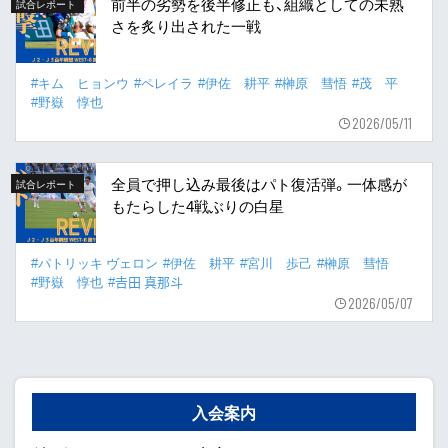
前半の劣勢を後半修正も、組織としての未熟
試合レポート
さを炙り出された一戦
#キム ヒョンウ
#ペレイラ
#伊佐 耕平
#榊原 彗悟
#茂 平
#野嶽 惇也
2026/05/11
全員で押し込み最後はパト復活弾。一体感が
試合レポート
もたらした4戦ぶりの白星
#パトリッキ ヴェロン
#伊佐 耕平
#宮川 歩己
#榊原 彗悟
#野嶽 惇也
#𠮷田 真那斗
2026/05/07
入会案内