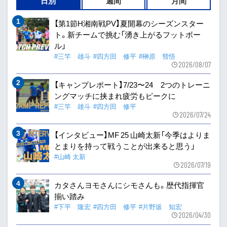
日別
週間
月間
【第1節H湘南戦PV】夏開幕のシーズンスター
ト。新チームで挑む「湧き上がるフットボー
ル」
#三竿 雄斗
#四方田 修平
#榊原 彗悟
2026/08/07
【キャンプレポート】7/23〜24 2つのトレーニ
ングマッチに挟まれ疲労もピークに
#三竿 雄斗
#四方田 修平
2026/07/24
【インタビュー】MF 25 山崎太新「今季はよりま
とまりを持って戦うことが出来ると思う」
#山崎 太新
2026/07/19
カタさんヨモさんにシモさんも。歴代指揮官
揃い踏み
#下平 隆宏
#四方田 修平
#片野坂 知宏
2026/04/30