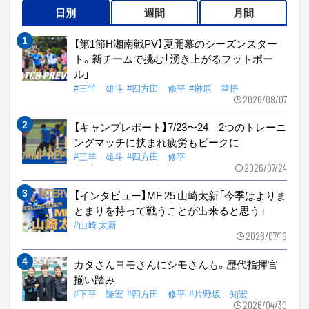
日別
週間
月間
【第1節H湘南戦PV】夏開幕のシーズンスター
ト。新チームで挑む「湧き上がるフットボー
ル」
#三竿 雄斗
#四方田 修平
#榊原 彗悟
2026/08/07
【キャンプレポート】7/23〜24 2つのトレーニ
ングマッチに挟まれ疲労もピークに
#三竿 雄斗
#四方田 修平
2026/07/24
【インタビュー】MF 25 山崎太新「今季はよりま
とまりを持って戦うことが出来ると思う」
#山崎 太新
2026/07/19
カタさんヨモさんにシモさんも。歴代指揮官
揃い踏み
#下平 隆宏
#四方田 修平
#片野坂 知宏
2026/04/30