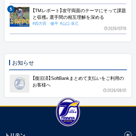
【TMレポート】攻守両面のテーマにそって課題
と収穫。選手間の相互理解を深める
#四方田 修平
#山口 卓己
2026/07/19
お知らせ
【復旧済】SoftBankまとめて支払いをご利用の
お客様へ
2026/08/01
トリテン