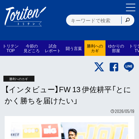
トリテン
今節の
試合
勝利への
ゆかりの
トリ
闘う言葉
TOP
見どころ
レポート
カギ
部屋
T
勝利へのカギ
【インタビュー】FW 13 伊佐耕平「とに
かく勝ちを届けたい」
2026/05/19